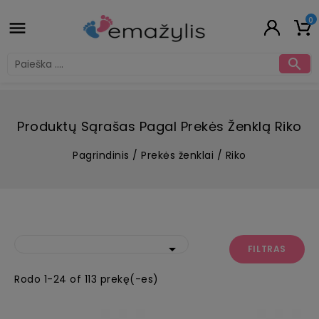
0


Produktų Sąrašas Pagal Prekės Ženklą Riko
Pagrindinis
Prekės ženklai
Riko

FILTRAS
Rodo 1-24 of 113 prekę(-es)