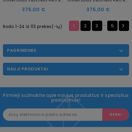
Universalus Vežimėlis Riko Basic Sport 2in1 Carbon
Universalus Vežimėlis Riko Basic Sport 2in1 Dakar
375,00 €
375,00 €
…

1
2
3
5
Rodo 1-24 iš 113 prekės(-ių)
PAGRINDINIS

NAUJI PRODUKTAI

Pirmieji sužinokite apie naujus produktus ir specialius
pasiūlymus!