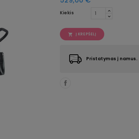
529,00 €
Kiekis
Į KREPŠELĮ

Pristatymas į namus.