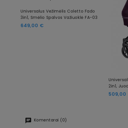
Universalus Vežimėlis Coletto Fado
3in1, Smėlio Spalvos Važiuoklė FA-03
Kaina
649,00 €
Universa
2in1, Juo
Kaina
509,00
Komentarai (0)