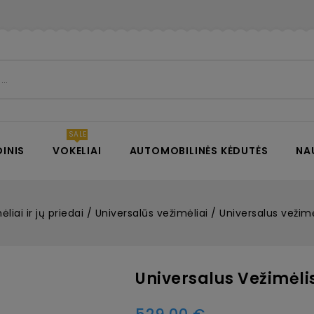
INIS
VOKELIAI
AUTOMOBILINĖS KĖDUTĖS
NA
ėliai ir jų priedai
Universalūs vežimėliai
Universalus vežimė
Universalus Vežimėli