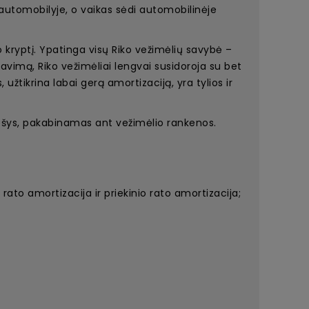
 automobilyje, o vaikas sėdi automobilinėje
 kryptį. Ypatinga visų Riko vežimėlių savybė –
avimą, Riko vežimėliai lengvai susidoroja su bet
užtikrina labai gerą amortizaciją, yra tylios ir
repšys, pakabinamas ant vežimėlio rankenos.
to amortizacija ir priekinio rato amortizacija;