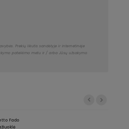
bės. Prekių likutis sandėlyje ir internetinėje
užsakymo pateikimo metu ir / arba Jūsų užsakymo