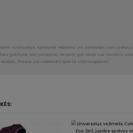
atomo nuotraukoje. Aprašyme nebūtinai yra paminėtos visos prekės savy
 išlieka galimybė, kad pristatymo terminai gali skirtis nuo nurodytų 
 atvejais, Pirkėjas yra nedelsiant apie tai informuojamas).
KĖS: