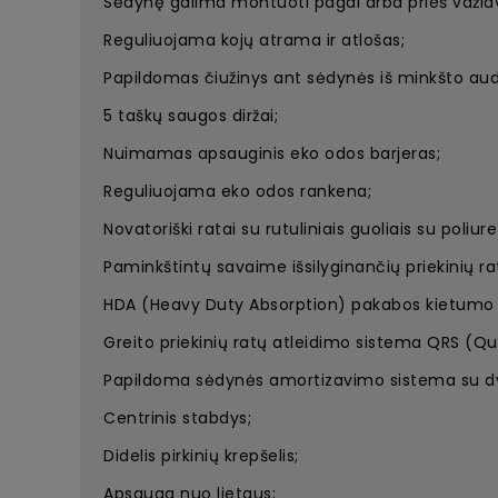
Sėdynę galima montuoti pagal arba prieš važiav
Reguliuojama kojų atrama ir atlošas;
Papildomas čiužinys ant sėdynės iš minkšto aud
5 taškų saugos diržai;
Nuimamas apsauginis eko odos barjeras;
Reguliuojama eko odos rankena;
Novatoriški ratai su rutuliniais guoliais su poli
Paminkštintų savaime išsilyginančių priekinių r
HDA (Heavy Duty Absorption) pakabos kietumo 
Greito priekinių ratų atleidimo sistema QRS (Q
Papildoma sėdynės amortizavimo sistema su dvi
Centrinis stabdys;
Didelis pirkinių krepšelis;
Apsauga nuo lietaus;