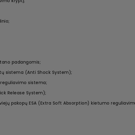
imo kryptį;
inio;
uretano padangomis;
atų sistema (Anti Shock System);
reguliavimo sistema;
uick Release System);
ejų pakopų ESA (Extra Soft Absorption) kietumo reguliavim