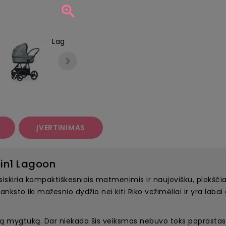

ĮVERTINIMAS
2in1 Lagoon
siskiria kompaktiškesniais matmenimis ir naujovišku, plokščia
nksto iki mažesnio dydžio nei kiti Riko vežimėliai ir yra labai
 mygtuką. Dar niekada šis veiksmas nebuvo toks paprastas ir