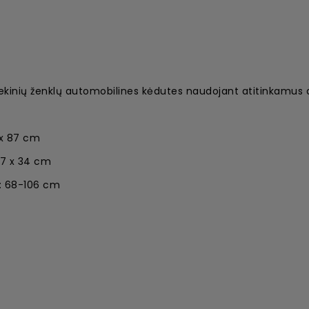
ekinių ženklų automobilines kėdutes naudojant atitinkamus 
 x 87 cm
77 x 34 cm
: 68-106 cm