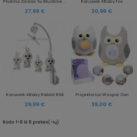
Pliušinis Žaislas Su Muzikine Dėžute Ir Projektoriumi Canpol Babies 3in1, 0m +, Pink
Karuselė 4Baby Fox
27,99 €
30,99 €
Karuselė 4Baby Rabbit R08
Projektorius Woopie Owl
29,99 €
39,00 €
Rodo 1-8 iš 8 prekės(-ių)