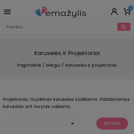
0


Karuselės Ir Projektoriai
Pagrindinis
Miegui
Karuselės ir projektoriai
Projektoriai, muzikinės karuselės kūdikiams. Pakabinamos
karuselės ant lovytės vaikams.

FILTRAS