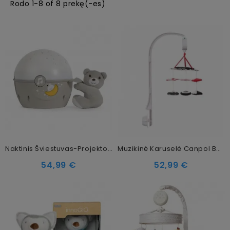
Rodo 1-8 of 8 prekę(-es)
Naktinis Šviestuvas-Projektorius Chicco Next2Stars First Dreams, Beige
Muzikinė Karuselė Canpol Babies Contrast Plush Sensory Toys 68/084
54,99 €
52,99 €