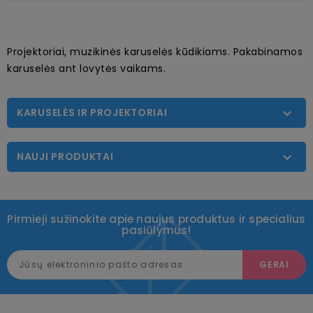
Projektoriai, muzikinės karuselės kūdikiams. Pakabinamos
karuselės ant lovytės vaikams.
KARUSELĖS IR PROJEKTORIAI

NAUJI PRODUKTAI

Pirmieji sužinokite apie naujus produktus ir specialius
pasiūlymus!