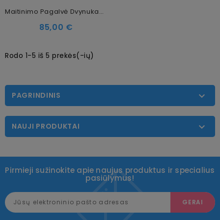
Maitinimo Pagalvė Dvynukams Dino
85,00 €
Rodo 1-5 iš 5 prekės(-ių)
PAGRINDINIS

NAUJI PRODUKTAI

Pirmieji sužinokite apie naujus produktus ir specialius
pasiūlymus!