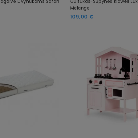
Pagalvė Dvynukams Safari
Gultukas-Sūpynės Kidwell Luxi
Melange
109,00 €