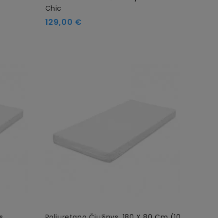
Chic
129,00 €
s
Poliuretano Čiužinys, 180 X 80 Cm (10