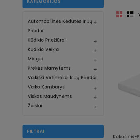
KATEGORIJOS
Automobilinės Kėdutės Ir Jų

Priedai
Kūdikio Priežiūrai

Kūdikio Veikla

Miegui

Prekės Mamytėms

Vaikiški Vežimėliai Ir Jų Priedai

Vaiko Kambarys

Viskas Maudynėms

Žaislai

FILTRAI
Kokosinis-P