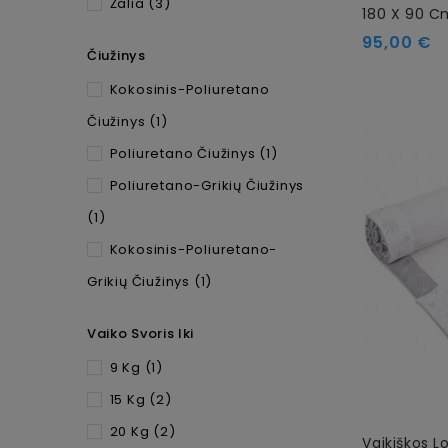
Žalia
(3)
180 X 90 
95,00 €
Čiužinys
Kokosinis-Poliuretano
Čiužinys
(1)
Poliuretano Čiužinys
(1)
Poliuretano-Grikių Čiužinys
(1)
Kokosinis-Poliuretano-
Grikių Čiužinys
(1)
Vaiko Svoris Iki
9 Kg
(1)
15 Kg
(2)
20 Kg
(2)
Vaikiškos L