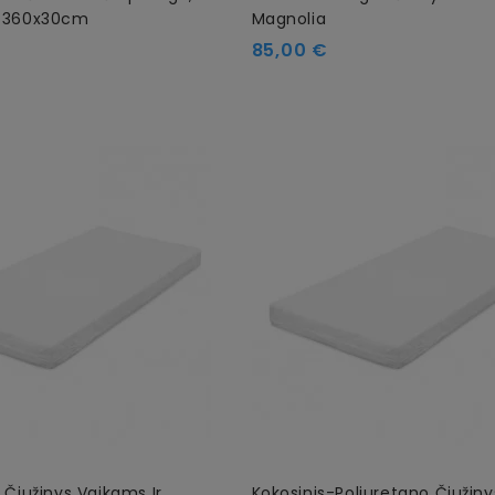
e 360x30cm
Magnolia
85,00 €
 Čiužinys Vaikams Ir
Kokosinis-Poliuretano Čiužiny