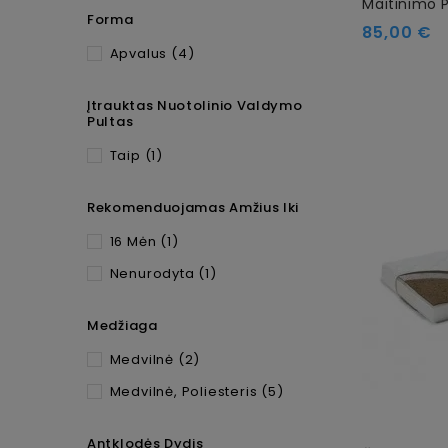
Maitinimo 
Forma
85,00 €
Apvalus
(4)
Įtrauktas Nuotolinio Valdymo
Pultas
Taip
(1)
Rekomenduojamas Amžius Iki
16 Mėn
(1)
Nenurodyta
(1)
Medžiaga
Medvilnė
(2)
Medvilnė, Poliesteris
(5)
Antklodės Dydis