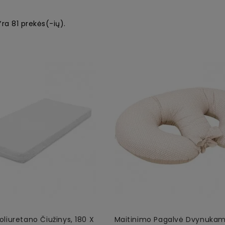
Yra 81 prekės(-ių).
oliuretano Čiužinys, 180 X
Maitinimo Pagalvė Dvynukam