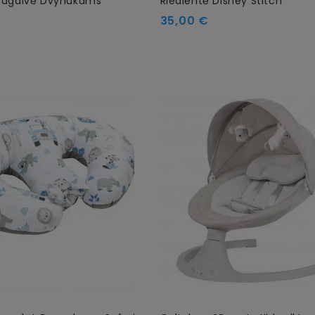
Pagalvė Dvynukams
Riedlentė Disney Stitch
35,00 €