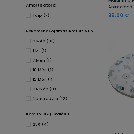
Maitinimo 
Amortizatoriai
Animaland
85,00 €
Taip
(7)
Rekomenduojamas Amžius Nuo
0 Mėn
(16)
1 M.
(1)
7 Mėn
(1)
10 Mėn
(1)
12 Mėn
(4)
24 Mėn
(3)
Nenurodyta
(12)
Kamuoliukų Skaičius
250
(4)