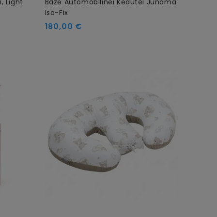
, Light
Bazė Automobilinei Kėdutei Junama
Iso-Fix
180,00 €