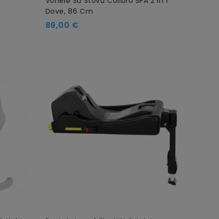
Vonelė Su Stovu Colibro SPA 2 In 1
Dove, 86 Cm
89,00 €