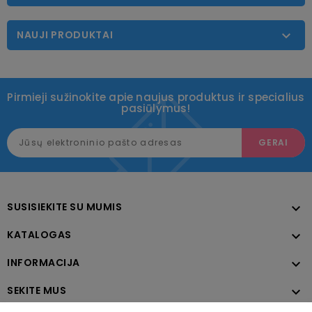
NAUJI PRODUKTAI

Pirmieji sužinokite apie naujus produktus ir specialius
pasiūlymus!
SUSISIEKITE SU MUMIS

KATALOGAS

INFORMACIJA

SEKITE MUS
