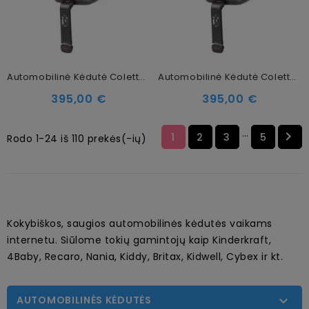
Automobilinė Kėdutė Coletto Nado O12 I-SIZE Graphite 40-145 Cm (0-36kg)
Automobilinė Kėdutė Coletto Nado O12 I-SIZE Blue 40-145 Cm (0-36kg)
395,00 €
395,00 €
…

1
2
3
5
Rodo 1-24 iš 110 prekės(-ių)
Kokybiškos, saugios automobilinės kėdutės vaikams
internetu. Siūlome tokių gamintojų kaip Kinderkraft,
4Baby, Recaro, Nania, Kiddy, Britax, Kidwell, Cybex ir kt.
AUTOMOBILINĖS KĖDUTĖS
