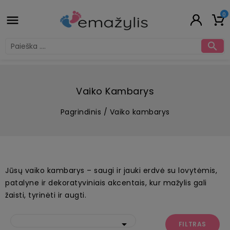
0


Vaiko Kambarys
Pagrindinis
Vaiko kambarys
Jūsų vaiko kambarys – saugi ir jauki erdvė su lovytėmis,
patalyne ir dekoratyviniais akcentais, kur mažylis gali
žaisti, tyrinėti ir augti.

FILTRAS