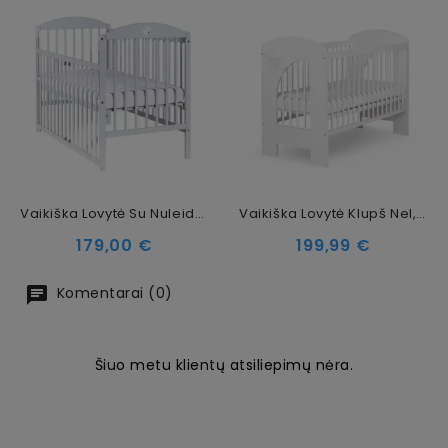
Vaikiška Lovytė Su Nuleidžiamu Šonu Drewex Fox Pilka, 120x60cm
Vaikiška Lovytė Klupš Nel, 120x60 Cm
Kaina
Kaina
179,00 €
199,99 €
Komentarai (0)
Šiuo metu klientų atsiliepimų nėra.