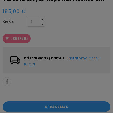
185,00 €
Kiekis
Į KREPŠELĮ

Pristatymas į namus.
Pristatome per 5-
10 d.d.
APRAŠYMAS