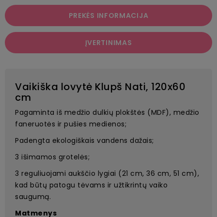
PREKĖS INFORMACIJA
ĮVERTINIMAS
Vaikiška lovytė Klupš Nati, 120x60
cm
Pagaminta iš medžio dulkių plokštės (MDF), medžio
faneruotės ir pušies medienos;
Padengta ekologiškais vandens dažais;
3 išimamos grotelės;
3 reguliuojami aukščio lygiai (21 cm, 36 cm, 51 cm),
kad būtų patogu tėvams ir užtikrintų vaiko
saugumą.
Matmenys