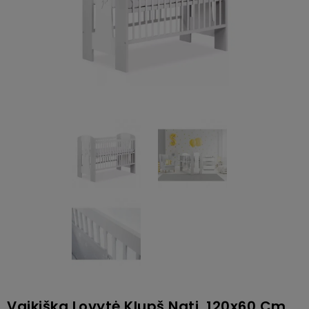
Vaikiška Lovytė Klupš Nati, 120x60 Cm