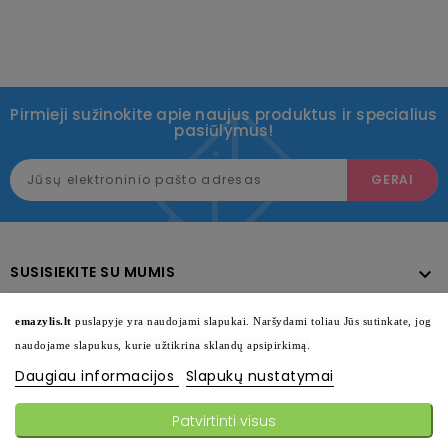
Pirmieji sužinokite apie naujus produktus ir specialius
pasiūlymus!
SUSISIEKITE SU MUMIS

KATALOGAS

emazylis.lt
puslapyje yra naudojami slapukai. Naršydami toliau Jūs sutinkate, jog
naudojame slapukus, kurie užtikrina sklandų apsipirkimą.
INFORMACIJA

Daugiau informacijos
Slapukų nustatymai
SEKITE MUS

Patvirtinti visus