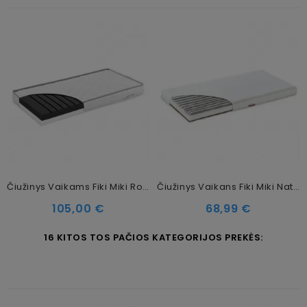
Čiužinys Vaikams Fiki Miki Royal Dreams Odeo, 120 X 60 Cm (11 Cm)
Čiužinys Vaikans Fiki Miki Natura Baby Komfort Line, 120 X 60 Cm (8 Cm)
Kaina
Kaina
105,00 €
68,99 €
16 KITOS TOS PAČIOS KATEGORIJOS PREKĖS: