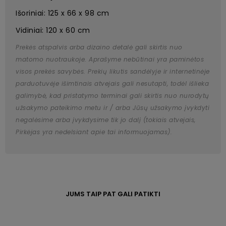
Išoriniai: 125 x 66 x 98 cm
Vidiniai: 120 x 60 cm
Prekės atspalvis arba dizaino detalė gali skirtis nuo
matomo nuotraukoje. Aprašyme nebūtinai yra paminėtos
visos prekės savybės. Prekių likutis sandėlyje ir internetinėje
parduotuvėje išimtinais atvejais gali nesutapti, todėl išlieka
galimybė, kad pristatymo terminai gali skirtis nuo nurodytų
užsakymo pateikimo metu ir / arba Jūsų užsakymo įvykdyti
negalėsime arba įvykdysime tik jo dalį (tokiais atvejais,
Pirkėjas yra nedelsiant apie tai informuojamas).
JUMS TAIP PAT GALI PATIKTI