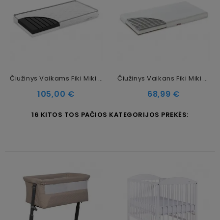
Čiužinys Vaikams Fiki Miki Royal Dreams Odeo, 120 X 60 Cm (11 Cm)
Čiužinys Vaikans Fiki Miki Natura Baby Komfort Line, 120 X 60 Cm (8 Cm)
Kaina
Kaina
105,00 €
68,99 €
16 KITOS TOS PAČIOS KATEGORIJOS PREKĖS: