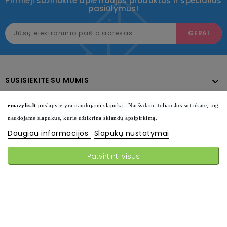
Pirmieji sužinokite apie naujus produktus ir specialius
pasiūlymus!
SUSISIEKITE SU MUMIS

KATALOGAS

emazylis.lt
puslapyje yra naudojami slapukai. Naršydami toliau Jūs sutinkate, jog
naudojame slapukus, kurie užtikrina sklandų apsipirkimą.
INFORMACIJA

Daugiau informacijos
Slapukų nustatymai
SEKITE MUS

Patvirtinti visus
© 2026 - Visos teisės saugomos emazylis.lt