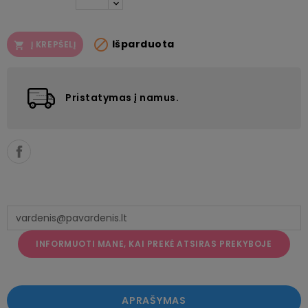

Išparduota
Į KREPŠELĮ

Pristatymas į namus.
INFORMUOTI MANE, KAI PREKĖ ATSIRAS PREKYBOJE
APRAŠYMAS