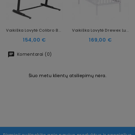
Vaikiška Lovytė Colibro Byside Taupe
Vaikiška Lovytė Drewex Lulaya, 120x60cm
Kaina
Kaina
154,00 €
169,00 €
Komentarai (0)
Šiuo metu klientų atsiliepimų nėra.