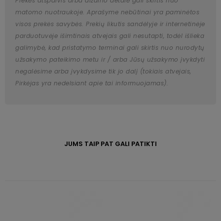
Prekės atspalvis arba dizaino detalė gali skirtis nuo
matomo nuotraukoje. Aprašyme nebūtinai yra paminėtos
visos prekės savybės. Prekių likutis sandėlyje ir internetinėje
parduotuvėje išimtinais atvejais gali nesutapti, todėl išlieka
galimybė, kad pristatymo terminai gali skirtis nuo nurodytų
užsakymo pateikimo metu ir / arba Jūsų užsakymo įvykdyti
negalėsime arba įvykdysime tik jo dalį (tokiais atvejais,
Pirkėjas yra nedelsiant apie tai informuojamas).
JUMS TAIP PAT GALI PATIKTI