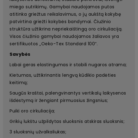
miego sutrikimų. Gamybai naudojamos putos
atitinka griežtus reikalavimus, o jų aukštą kokybę
patvirtina griežti kokybės bandymai. Čiužinio
struktūra užtikrina nepriekaištingą oro cirkuliaciją.
Visos čiužinio gamybai naudojamos žaliavos yra
sertifikuotos „Oeko-Tex Standard 100“.
Savybės
Labai geras elastingumas ir stabili nugaros atrama;
Kietumas, užtikrinantis lengvą kūdikio padėties
keitimą;
Saugūs kraštai, palengvinantys vertikalų laikysenos
išdėstymą ir žengiant pirmuosius žingsnius;
Puiki oro cirkuliacija;
Grikių lukštu užpildytas sluoksnis atskiras sluoksnis;
3 sluoksnių užvalkaliukas;