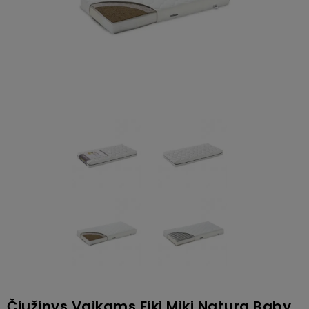
Čiužinys Vaikams Fiki Miki Natura Baby,