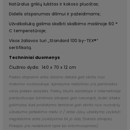
Natūralus grikių lukštas ir kokoso pluoštas;
Didelis atsparumas dilimui ir pažeidimams;
Užvalkaliuką galima skalbti skalbimo mašinoje 60 °
C temperatūroje;
Visos žaliavos turi „Standard 100 by-TEX®“
sertifikatą.
Techniniai duomenys
Čiužinio dydis: 140 x 70 x 12 cm
Prekės atspalvis arba dizaino detalė gali skirtis nuo
matomo nuotraukoje. Aprašyme nebūtinai yra paminėtos
visos prekės savybės. Prekių likutis sandėlyje ir internetinėje
parduotuvėje išimtinais atvejais gali nesutapti, todėl išlieka
galimybė, kad pristatymo terminai gali skirtis nuo nurodytų
užsakymo pateikimo metu ir / arba Jūsų užsakymo įvykdyti
negalėsime arba įvykdysime tik jo dalį (tokiais atvejais,
Pirkėjas yra nedelsiant apie tai informuojamas).