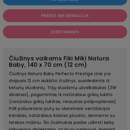
PREKĖS INFORMACIJA
ĮVERTINIMAS
Čiužinys vaikams Fiki Miki Natura
Baby, 140 x 70 cm (12 cm)
Čiužinys Natura Baby Perfecto Prestige Line yra
dvipusis 12 cm aukščio čiužinys, susidedantis iš
keturių sluoksnių. Trijų sluoksnių užvalkaliukas (3W
dizainas), pagamintas iš natūralaus grikių lukšto
(natūralus grikių lukštas, neaustas polipropilenas)
PUR poliuretano putų su skersiniais ventiliacijos
kanalais, natūralaus kokoso pluošto, derinamo su
latekso mišiniu. Šis čiužinukas padės užkirsti kelią
laikysenos defektams, stuburo perkrovai, išvengti