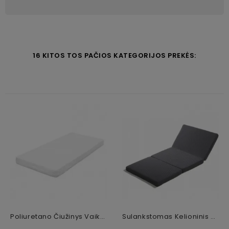
16 KITOS TOS PAČIOS KATEGORIJOS PREKĖS:
Poliuretano Čiužinys Vaikams, 180 X 90 Cm (10 Cm)
Sulankstomas Kelioninis Čiužinys Vaikams Fiki Miki, 120 X 60 Cm (5,5 Cm)