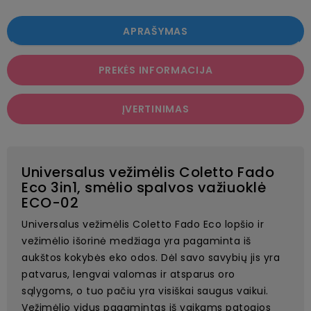
APRAŠYMAS
PREKĖS INFORMACIJA
ĮVERTINIMAS
Universalus vežimėlis Coletto Fado
Eco 3in1, smėlio spalvos važiuoklė
ECO-02
Universalus vežimėlis Coletto Fado Eco lopšio ir
vežimėlio išorinė medžiaga yra pagaminta iš
aukštos kokybės eko odos. Dėl savo savybių jis yra
patvarus, lengvai valomas ir atsparus oro
sąlygoms, o tuo pačiu yra visiškai saugus vaikui.
Vežimėlio vidus pagamintas iš vaikams patogios