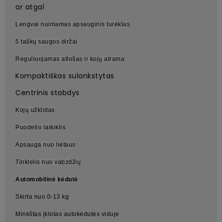
ar atgal
Lengvai nuimamas apsauginis turėklas
5 taškų saugos diržai
Reguliuojamas atlošas ir kojų atrama
Kompaktiškas sulankstytas
Centrinis stabdys
Kojų užklotas
Puodelio laikiklis
Apsauga nuo lietaus
Tinklelis nuo vabzdžių
Automobilinė kėdutė
Skirta nuo 0-13 kg
Minkštas įklotas autokėdutės viduje