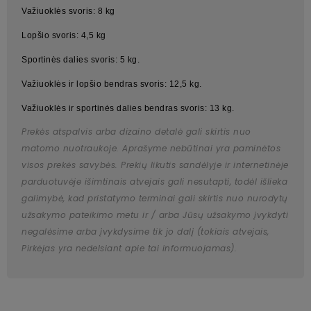
Važiuoklės svoris: 8 kg
Lopšio svoris: 4,5 kg
Sportinės dalies svoris: 5 kg.
Važiuoklės ir lopšio bendras svoris: 12,5 kg.
Važiuoklės ir sportinės dalies bendras svoris: 13 kg.
Prekės atspalvis arba dizaino detalė gali skirtis nuo
matomo nuotraukoje. Aprašyme nebūtinai yra paminėtos
visos prekės savybės. Prekių likutis sandėlyje ir internetinėje
parduotuvėje išimtinais atvejais gali nesutapti, todėl išlieka
galimybė, kad pristatymo terminai gali skirtis nuo nurodytų
užsakymo pateikimo metu ir / arba Jūsų užsakymo įvykdyti
negalėsime arba įvykdysime tik jo dalį (tokiais atvejais,
Pirkėjas yra nedelsiant apie tai informuojamas).