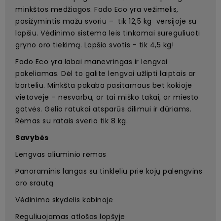
minkštos medžiagos. Fado Eco yra vežimėlis,
pasižymintis mažu svoriu – tik 12,5 kg versijoje su
lopšiu. Vėdinimo sistema leis tinkamai sureguliuoti
gryno oro tiekimą. Lopšio svotis - tik 4,5 kg!
Fado Eco yra labai manevringas ir lengvai
pakeliamas. Dėl to galite lengvai užlipti laiptais ar
borteliu. Minkšta pakaba pasitarnaus bet kokioje
vietovėje – nesvarbu, ar tai miško takai, ar miesto
gatvės. Gelio ratukai atsparūs dilimui ir dūriams.
Rėmas su ratais sveria tik 8 kg.
Savybės
Lengvas aliuminio rėmas
Panoraminis langas su tinkleliu prie kojų palengvins
oro srautą
Vėdinimo skydelis kabinoje
Reguliuojamas atlošas lopšyje