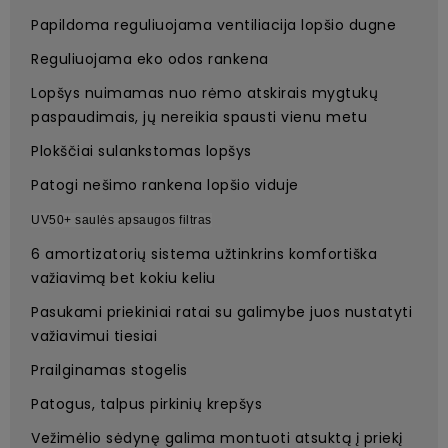
Papildoma reguliuojama ventiliacija lopšio dugne
Reguliuojama eko odos rankena
Lopšys nuimamas nuo rėmo atskirais mygtukų
paspaudimais, jų nereikia spausti vienu metu
Plokščiai sulankstomas lopšys
Patogi nešimo rankena lopšio viduje
UV50+ saulės apsaugos filtras
6 amortizatorių sistema užtinkrins komfortiška
važiavimą bet kokiu keliu
Pasukami priekiniai ratai su galimybe juos nustatyti
važiavimui tiesiai
Prailginamas stogelis
Patogus, talpus pirkinių krepšys
Vežimėlio sėdynę galima montuoti atsuktą į priekį