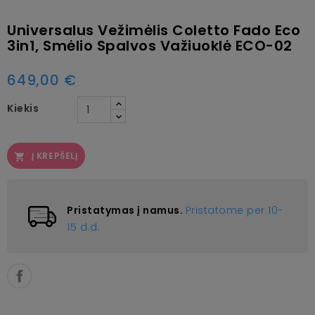
Universalus Vežimėlis Coletto Fado Eco
3in1, Smėlio Spalvos Važiuoklė ECO-02
649,00 €
Kiekis
Į KREPŠELĮ

Pristatymas į namus.
Pristatome per 10-
15 d.d.