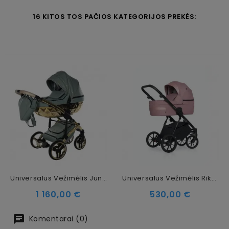
16 KITOS TOS PAČIOS KATEGORIJOS PREKĖS:
Universalus Vežimėlis Junama Heart 3in1, Olive/Gold
Universalus Vežimėlis Riko Ultima 2in1 Pink
Kaina
Kaina
1 160,00 €
530,00 €
Komentarai (0)