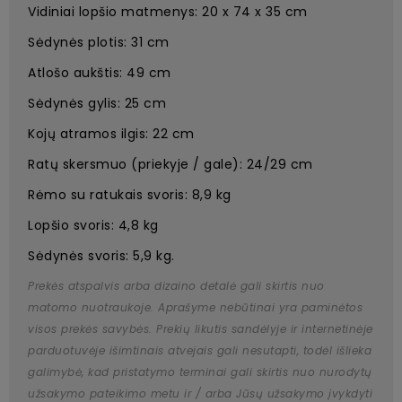
Vidiniai lopšio matmenys: 20 x 74 x 35 cm
Sėdynės plotis: 31 cm
Atlošo aukštis: 49 cm
Sėdynės gylis: 25 cm
Kojų atramos ilgis: 22 cm
Ratų skersmuo (priekyje / gale): 24/29 cm
Rėmo su ratukais svoris: 8,9 kg
Lopšio svoris: 4,8 kg
Sėdynės svoris: 5,9 kg.
Prekės atspalvis arba dizaino detalė gali skirtis nuo
matomo nuotraukoje. Aprašyme nebūtinai yra paminėtos
visos prekės savybės. Prekių likutis sandėlyje ir internetinėje
parduotuvėje išimtinais atvejais gali nesutapti, todėl išlieka
galimybė, kad pristatymo terminai gali skirtis nuo nurodytų
užsakymo pateikimo metu ir / arba Jūsų užsakymo įvykdyti