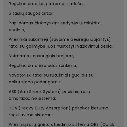
Reguliuojama kojų atrama ir atlošas;
5 taškų saugos diržai;
Papildomas čiužinys ant sėdynės iš minkšto
audinio;
Priekiniai sukamieji (savaime besireguliuojantys)
ratai su galimybe juos nustatyti važiavimui tiesiai;
Nuimamas apsauginis barjeras;
Reguliuojama eko odos rankena;
Novatoriški ratai su rutuliniais guoliais su
poliuretano padangomis;
ASS (Anti Shock System) priekinių ratų
amortizacinė sistema;
HDA (Heavy Duty Absorption) pakabos kietumo
reguliavimo sistema;
Priekinių ratų greito atleidimo sistema QRS (Quick