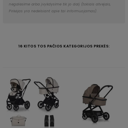
negalėsime arba įvykdysime tik jo dalį (tokiais atvejais,
Pirkėjas yra nedelsiant apie tai informuojamas).
16 KITOS TOS PAČIOS KATEGORIJOS PREKĖS: