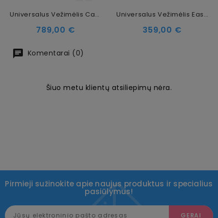
Universalus Vežimėlis Cavoe Axo Shine Champagne
Universalus Vežimėlis EasyGo Reva Golden Beige
Kaina
Kaina
789,00 €
359,00 €
Komentarai (0)
Šiuo metu klientų atsiliepimų nėra.
Pirmieji sužinokite apie naujus produktus ir specialius
pasiūlymus!