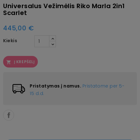
Universalus Vežimėlis Riko Marla 2in1
Scarlet
445,00 €
Kiekis
Į KREPŠELĮ

Pristatymas į namus.
Pristatome per 5-
15 d.d.