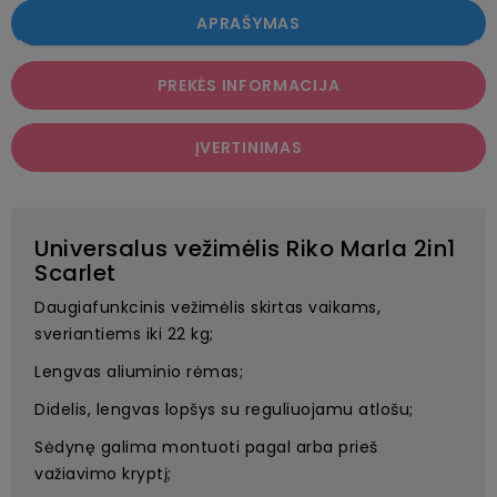
APRAŠYMAS
PREKĖS INFORMACIJA
ĮVERTINIMAS
Universalus vežimėlis Riko Marla 2in1
Scarlet
Daugiafunkcinis vežimėlis skirtas vaikams,
sveriantiems iki 22 kg;
Lengvas aliuminio rėmas;
Didelis, lengvas lopšys su reguliuojamu atlošu;
Sėdynę galima montuoti pagal arba prieš
važiavimo kryptį;