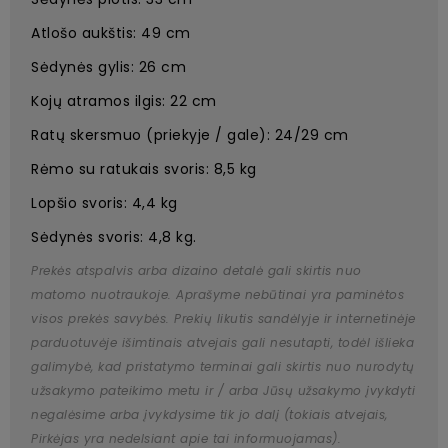
Atlošo aukštis: 49 cm
Sėdynės gylis: 26 cm
Kojų atramos ilgis: 22 cm
Ratų skersmuo (priekyje / gale): 24/29 cm
Rėmo su ratukais svoris: 8,5 kg
Lopšio svoris: 4,4 kg
Sėdynės svoris: 4,8 kg.
Prekės atspalvis arba dizaino detalė gali skirtis nuo
matomo nuotraukoje. Aprašyme nebūtinai yra paminėtos
visos prekės savybės. Prekių likutis sandėlyje ir internetinėje
parduotuvėje išimtinais atvejais gali nesutapti, todėl išlieka
galimybė, kad pristatymo terminai gali skirtis nuo nurodytų
užsakymo pateikimo metu ir / arba Jūsų užsakymo įvykdyti
negalėsime arba įvykdysime tik jo dalį (tokiais atvejais,
Pirkėjas yra nedelsiant apie tai informuojamas).