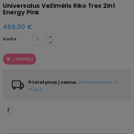
Universalus Vežimėlis Riko Trex 2in1
Energy Pink
459,00 €
Kiekis
Į KREPŠELĮ

Pristatymas į namus.
Pristatome per 5-
15 d.d.