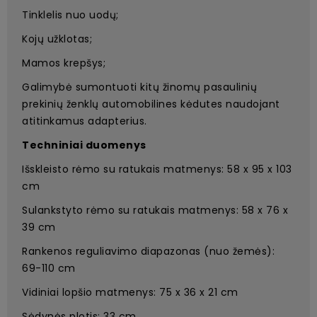
Tinklelis nuo uodų;
Kojų užklotas;
Mamos krepšys;
Galimybė sumontuoti kitų žinomų pasaulinių
prekinių ženklų automobilines kėdutes naudojant
atitinkamus adapterius.
Techniniai duomenys
Išskleisto rėmo su ratukais matmenys: 58 x 95 x 103
cm
Sulankstyto rėmo su ratukais matmenys: 58 x 76 x
39 cm
Rankenos reguliavimo diapazonas (nuo žemės):
69-110 cm
Vidiniai lopšio matmenys: 75 x 36 x 21 cm
Sėdynės plotis: 33 cm