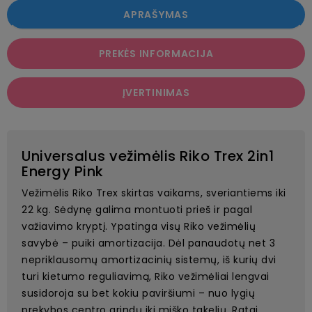
APRAŠYMAS
PREKĖS INFORMACIJA
ĮVERTINIMAS
Universalus vežimėlis Riko Trex 2in1
Energy Pink
Vežimėlis Riko Trex skirtas vaikams, sveriantiems iki
22 kg. Sėdynę galima montuoti prieš ir pagal
važiavimo kryptį. Ypatinga visų Riko vežimėlių
savybė – puiki amortizacija. Dėl panaudotų net 3
nepriklausomų amortizacinių sistemų, iš kurių dvi
turi kietumo reguliavimą, Riko vežimėliai lengvai
susidoroja su bet kokiu paviršiumi – nuo ​​lygių
prekybos centro grindų iki miško takelių. Ratai