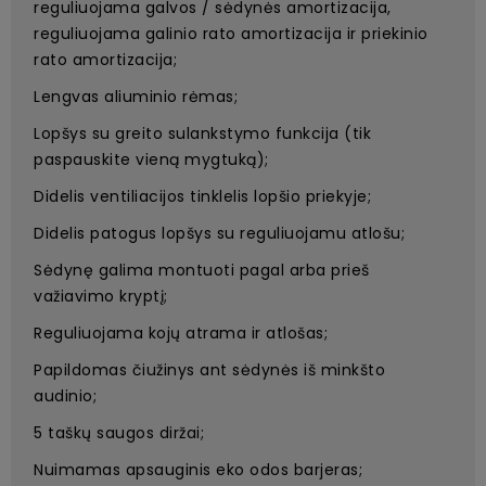
reguliuojama galvos / sėdynės amortizacija,
reguliuojama galinio rato amortizacija ir priekinio
rato amortizacija;
Lengvas aliuminio rėmas;
Lopšys su greito sulankstymo funkcija (tik
paspauskite vieną mygtuką);
Didelis ventiliacijos tinklelis lopšio priekyje;
Didelis patogus lopšys su reguliuojamu atlošu;
Sėdynę galima montuoti pagal arba prieš
važiavimo kryptį;
Reguliuojama kojų atrama ir atlošas;
Papildomas čiužinys ant sėdynės iš minkšto
audinio;
5 taškų saugos diržai;
Nuimamas apsauginis eko odos barjeras;