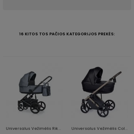
16 KITOS TOS PAČIOS KATEGORIJOS PREKĖS:
Universalus Vežimėlis Riko Senso 2in1 Denim
Universalus Vežimėlis Coletto Fado Eco 3in1, Smėlio Spalvos Važiuoklė ECO-02