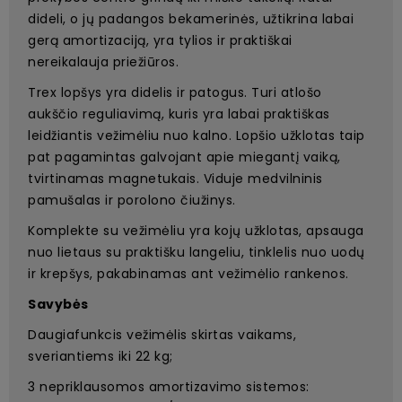
dideli, o jų padangos bekamerinės, užtikrina labai
gerą amortizaciją, yra tylios ir praktiškai
nereikalauja priežiūros.
Trex lopšys yra didelis ir patogus. Turi atlošo
aukščio reguliavimą, kuris yra labai praktiškas
leidžiantis vežimėliu nuo kalno. Lopšio užklotas taip
pat pagamintas galvojant apie miegantį vaiką,
tvirtinamas magnetukais. Viduje medvilninis
pamušalas ir porolono čiužinys.
Komplekte su vežimėliu yra kojų užklotas, apsauga
nuo lietaus su praktišku langeliu, tinklelis nuo uodų
ir krepšys, pakabinamas ant vežimėlio rankenos.
Savybės
Daugiafunkcis vežimėlis skirtas vaikams,
sveriantiems iki 22 kg;
3 nepriklausomos amortizavimo sistemos: