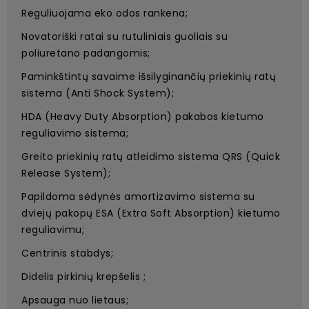
Reguliuojama eko odos rankena;
Novatoriški ratai su rutuliniais guoliais su
poliuretano padangomis;
Paminkštintų savaime išsilyginančių priekinių ratų
sistema (Anti Shock System);
HDA (Heavy Duty Absorption) pakabos kietumo
reguliavimo sistema;
Greito priekinių ratų atleidimo sistema QRS (Quick
Release System);
Papildoma sėdynės amortizavimo sistema su
dviejų pakopų ESA (Extra Soft Absorption) kietumo
reguliavimu;
Centrinis stabdys;
Didelis pirkinių krepšelis ;
Apsauga nuo lietaus;