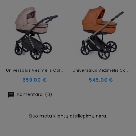
Universalus Vežimėlis Coletto Axiss 3in1, Auksinės Spalvos Važiuoklė AX-05
Universalus Vežimėlis Coletto Fado FX 2in1, Smėlio Spalvos Važiuoklė FX-05
Kaina
Kaina
659,00 €
545,00 €
Komentarai (0)
Šiuo metu klientų atsiliepimų nėra.