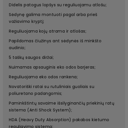
Didelis patogus lopšys su reguliuojamu atlošu;
Sėdynę galima montuoti pagal arba prieš
važiavimo kryptį;
Reguliuojama kojų atrama ir atlošas;
Papildomas čiužinys ant sėdynės iš minkšto
audinio;
5 taškų saugos diržai;
Nuimamas apsauginis eko odos barjeras;
Reguliuojama eko odos rankena;
Novatoriški ratai su rutuliniais guoliais su
poliuretano padangomis;
Paminkštintų savaime išsilyginančių priekinių ratų
sistema (Anti Shock System);
HDA (Heavy Duty Absorption) pakabos kietumo
reguliavimo sistema;