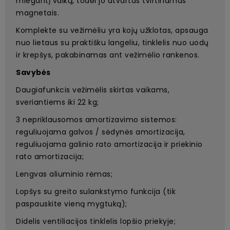
miegantį vaiką, todėl jo atvartas tvirtinamas
magnetais.
Komplekte su vežimėliu yra kojų užklotas, apsauga
nuo lietaus su praktišku langeliu, tinklelis nuo uodų
ir krepšys, pakabinamas ant vežimėlio rankenos.
Savybės
Daugiafunkcis vežimėlis skirtas vaikams,
sveriantiems iki 22 kg;
3 nepriklausomos amortizavimo sistemos:
reguliuojama galvos / sėdynės amortizacija,
reguliuojama galinio rato amortizacija ir priekinio
rato amortizacija;
Lengvas aliuminio rėmas;
Lopšys su greito sulankstymo funkcija (tik
paspauskite vieną mygtuką);
Didelis ventiliacijos tinklelis lopšio priekyje;