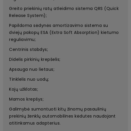
Greito priekinių ratų atleidimo sistema QRS (Quick
Release System);
Papildoma sėdynės amortizavimo sistema su
dviejų pakopų ESA (Extra Soft Absorption) kietumo
reguliavimu;
Centrinis stabdys;
Didelis pirkinių krepšelis;
Apsauga nuo lietaus;
Tinklelis nuo uodų;
Kojų užklotas;
Mamos krepšys;
Galimybė sumontuoti kitų žinomų pasaulinių
prekinių ženklų automobilines kėdutes naudojant
atitinkamus adapterius.