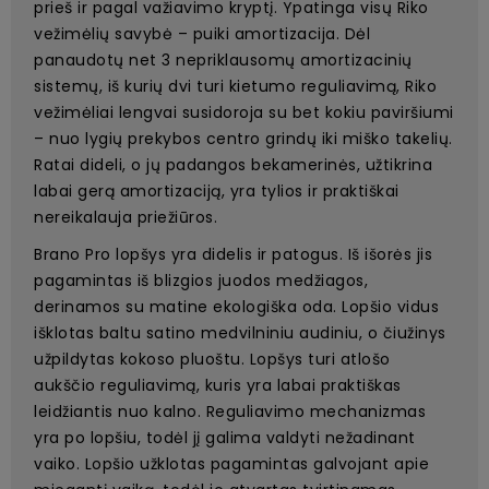
prieš ir pagal važiavimo kryptį. Ypatinga visų Riko
vežimėlių savybė – puiki amortizacija. Dėl
panaudotų net 3 nepriklausomų amortizacinių
sistemų, iš kurių dvi turi kietumo reguliavimą, Riko
vežimėliai lengvai susidoroja su bet kokiu paviršiumi
– nuo ​​lygių prekybos centro grindų iki miško takelių.
Ratai dideli, o jų padangos bekamerinės, užtikrina
labai gerą amortizaciją, yra tylios ir praktiškai
nereikalauja priežiūros.
Brano Pro lopšys yra didelis ir patogus. Iš išorės jis
pagamintas iš blizgios juodos medžiagos,
derinamos su matine ekologiška oda. Lopšio vidus
išklotas baltu satino medvilniniu audiniu, o čiužinys
užpildytas kokoso pluoštu. Lopšys turi atlošo
aukščio reguliavimą, kuris yra labai praktiškas
leidžiantis nuo kalno. Reguliavimo mechanizmas
yra po lopšiu, todėl jį galima valdyti nežadinant
vaiko. Lopšio užklotas pagamintas galvojant apie