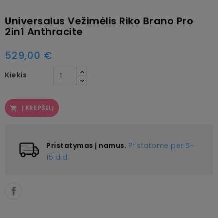
Universalus Vežimėlis Riko Brano Pro
2in1 Anthracite
529,00 €
Kiekis
Į KREPŠELĮ

Pristatymas į namus.
Pristatome per 5-
15 d.d.