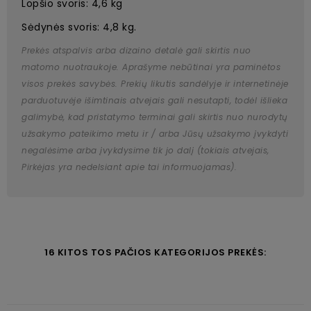
Lopšio svoris: 4,6 kg
Sėdynės svoris: 4,8 kg.
Prekės atspalvis arba dizaino detalė gali skirtis nuo
matomo nuotraukoje. Aprašyme nebūtinai yra paminėtos
visos prekės savybės. Prekių likutis sandėlyje ir internetinėje
parduotuvėje išimtinais atvejais gali nesutapti, todėl išlieka
galimybė, kad pristatymo terminai gali skirtis nuo nurodytų
užsakymo pateikimo metu ir / arba Jūsų užsakymo įvykdyti
negalėsime arba įvykdysime tik jo dalį (tokiais atvejais,
Pirkėjas yra nedelsiant apie tai informuojamas).
16 KITOS TOS PAČIOS KATEGORIJOS PREKĖS: