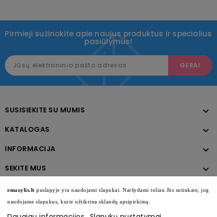
Pirmieji sužinokite apie naujus produktus ir specialius
pasiūlymus!
SUSISIEKITE SU MUMIS

KATALOGAS

INFORMACIJA

SEKITE MUS

emazylis.lt
puslapyje yra naudojami slapukai. Naršydami toliau Jūs sutinkate, jog
naudojame slapukus, kurie užtikrina sklandų apsipirkimą.
Daugiau informacijos
Slapukų nustatymai