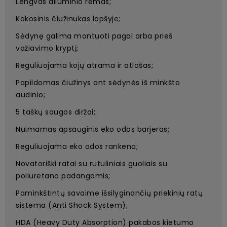
Lengvas aliuminio rėmas;
Kokosinis čiužinukas lopšyje;
Sėdynę galima montuoti pagal arba prieš
važiavimo kryptį;
Reguliuojama kojų atrama ir atlošas;
Papildomas čiužinys ant sėdynės iš minkšto
audinio;
5 taškų saugos diržai;
Nuimamas apsauginis eko odos barjeras;
Reguliuojama eko odos rankena;
Novatoriški ratai su rutuliniais guoliais su
poliuretano padangomis;
Paminkštintų savaime išsilyginančių priekinių ratų
sistema (Anti Shock System);
HDA (Heavy Duty Absorption) pakabos kietumo