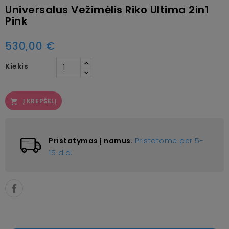
Universalus Vežimėlis Riko Ultima 2in1
Pink
530,00 €
Kiekis
Į KREPŠELĮ

Pristatymas į namus.
Pristatome per 5-
15 d.d.