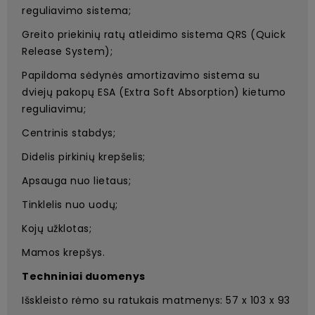
reguliavimo sistema;
Greito priekinių ratų atleidimo sistema QRS (Quick
Release System);
Papildoma sėdynės amortizavimo sistema su
dviejų pakopų ESA (Extra Soft Absorption) kietumo
reguliavimu;
Centrinis stabdys;
Didelis pirkinių krepšelis;
Apsauga nuo lietaus;
Tinklelis nuo uodų;
Kojų užklotas;
Mamos krepšys.
Techniniai duomenys
Išskleisto rėmo su ratukais matmenys: 57 x 103 x 93