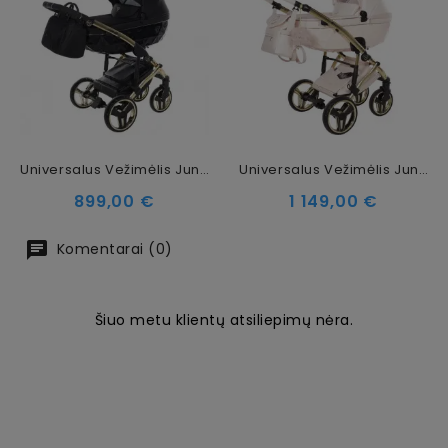
Universalus Vežimėlis Junama Diamond S V3 3in1, Black-Gold
Universalus Vežimėlis Junama Candy Premium 3in1, Pear
Kaina
Kaina
899,00 €
1 149,00 €
Komentarai (0)
Šiuo metu klientų atsiliepimų nėra.