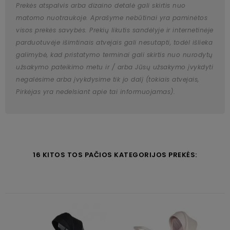
Prekės atspalvis arba dizaino detalė gali skirtis nuo
matomo nuotraukoje. Aprašyme nebūtinai yra paminėtos
visos prekės savybės. Prekių likutis sandėlyje ir internetinėje
parduotuvėje išimtinais atvejais gali nesutapti, todėl išlieka
galimybė, kad pristatymo terminai gali skirtis nuo nurodytų
užsakymo pateikimo metu ir / arba Jūsų užsakymo įvykdyti
negalėsime arba įvykdysime tik jo dalį (tokiais atvejais,
Pirkėjas yra nedelsiant apie tai informuojamas).
16 KITOS TOS PAČIOS KATEGORIJOS PREKĖS: