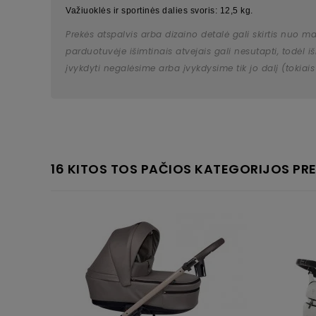
Važiuoklės ir sportinės dalies svoris: 12,5 kg.
Prekės atspalvis arba dizaino detalė gali skirtis nuo m
parduotuvėje išimtinais atvejais gali nesutapti, todėl
įvykdyti negalėsime arba įvykdysime tik jo dalį (tokiais
16 KITOS TOS PAČIOS KATEGORIJOS PRE