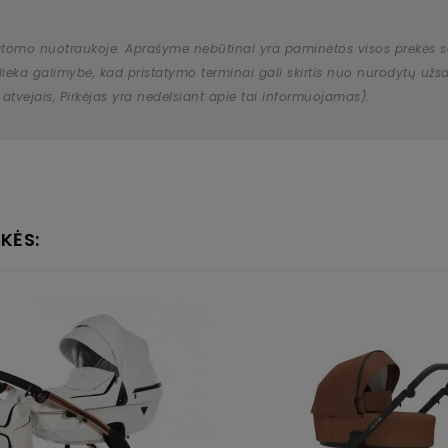
atomo nuotraukoje. Aprašyme nebūtinai yra paminėtos visos prekės savy
 išlieka galimybė, kad pristatymo terminai gali skirtis nuo nurodytų 
 atvejais, Pirkėjas yra nedelsiant apie tai informuojamas).
KĖS: