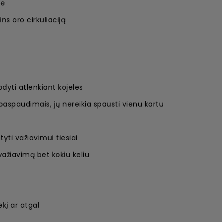
ne
ns oro cirkuliaciją
dyti atlenkiant kojeles
spaudimais, jų nereikia spausti vienu kartu
yti važiavimui tiesiai
važiavimą bet kokiu keliu
kį ar atgal