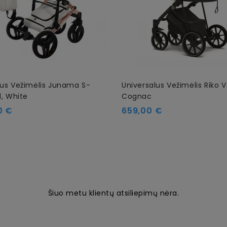
lus Vežimėlis Junama S-
Universalus Vežimėlis Riko V
1, White
Cognac
Kaina
0 €
659,00 €
Šiuo metu klientų atsiliepimų nėra.