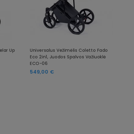
elar Up
Universalus Vežimėlis Coletto Fado
Unive
Eco 2in1, Juodos Spalvos Važiuoklė
2in1,
ECO-06
Kain
545
Kaina
549,00 €