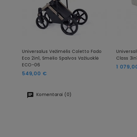
Universalus Vežimėlis Coletto Fado
Universa
Eco 2in1, Smėlio Spalvos Važiuoklė
Class 3in
ECO-06
Kaina
1 079,0
Kaina
549,00 €
Komentarai (0)