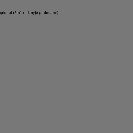
apteriai (3in1 rinkinyje pridedami)