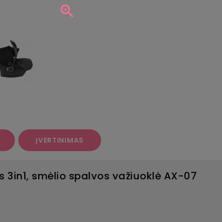

ĮVERTINIMAS
ss 3in1, smėlio spalvos važiuoklė AX-07