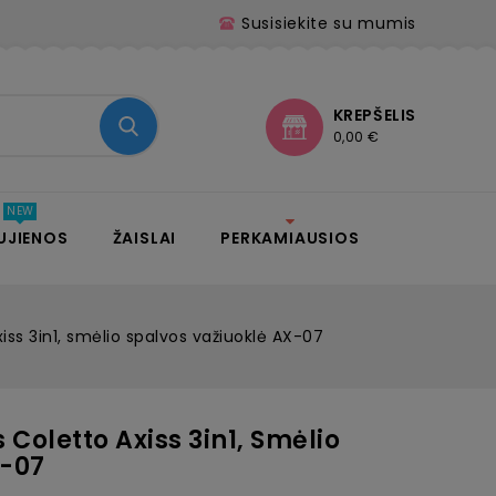
Susisiekite su mumis
KREPŠELIS
0,00 €
UJIENOS
ŽAISLAI
PERKAMIAUSIOS
iss 3in1, smėlio spalvos važiuoklė AX-07
 Coletto Axiss 3in1, Smėlio
X-07