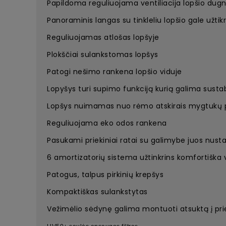
Papildoma reguliuojama ventiliacija lopšio dug
Panoraminis langas su tinkleliu lopšio gale užtikri
Reguliuojamas atlošas lopšyje
Plokščiai sulankstomas lopšys
Patogi nešimo rankena lopšio viduje
Lopyšys turi supimo funkciją kurią galima sustab
Lopšys nuimamas nuo rėmo atskirais mygtukų pa
Reguliuojama eko odos rankena
Pasukami priekiniai ratai su galimybe juos nustat
6 amortizatorių sistema užtinkrins komfortiška 
Patogus, talpus pirkinių krepšys
Kompaktiškas sulankstytas
Vežimėlio sėdynę galima montuoti atsuktą į prie