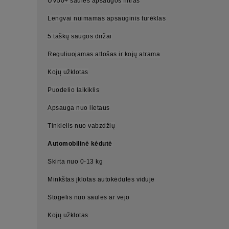
UV50+ saulės apsaugos filtras
Lengvai nuimamas apsauginis turėklas
5 taškų saugos diržai
Reguliuojamas atlošas ir kojų atrama
Kojų užklotas
Puodelio laikiklis
Apsauga nuo lietaus
Tinklelis nuo vabzdžių
Automobilinė kėdutė
Skirta nuo 0-13 kg
Minkštas įklotas autokėdutės viduje
Stogelis nuo saulės ar vėjo
Kojų užklotas