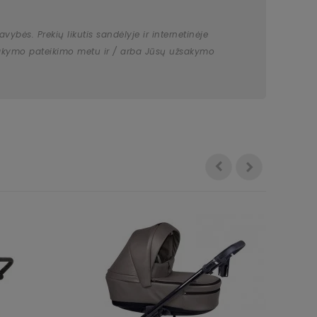
bės. Prekių likutis sandėlyje ir internetinėje
užsakymo pateikimo metu ir / arba Jūsų užsakymo