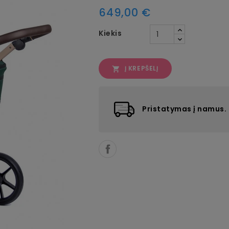
649,00 €
Kiekis
Į KREPŠELĮ

Pristatymas į namus.