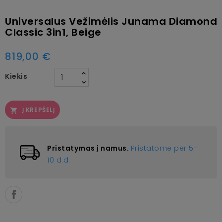
Universalus Vežimėlis Junama Diamond
Classic 3in1, Beige
819,00 €
Kiekis
Į KREPŠELĮ

Pristatymas į namus.
Pristatome per 5-
10 d.d.