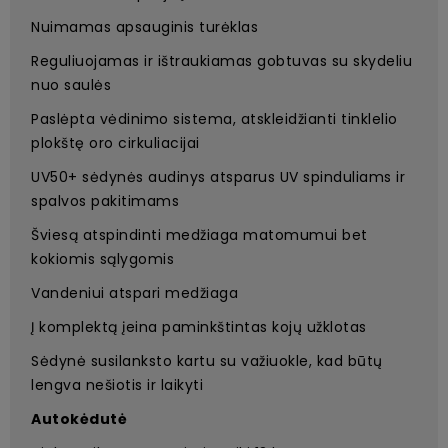
Nuimamas apsauginis turėklas
Reguliuojamas ir ištraukiamas gobtuvas su skydeliu
nuo saulės
Paslėpta vėdinimo sistema, atskleidžianti tinklelio
plokštę oro cirkuliacijai
UV50+ sėdynės audinys atsparus UV spinduliams ir
spalvos pakitimams
Šviesą atspindinti medžiaga matomumui bet
kokiomis sąlygomis
Vandeniui atspari medžiaga
Į komplektą įeina paminkštintas kojų užklotas
Sėdynė susilanksto kartu su važiuokle, kad būtų
lengva nešiotis ir laikyti
Autokėdutė