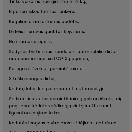
Tinka vaikams nuo gimimo iki 13 kg.;
Ergonomiškos formos rankena;
Reguliuojama rankenos padėtis;
Didelis ir erdvus gaubtas kojytėms;
Nuimamas stogelis;
Sėdynės tvirtinimas naudojant automobilio diržus
arba pasirinktinai su ISOFIX pagrindu;
Patogus ir švelnus paminkštinimas;
3 taškų saugos diržai;
Kėdutę labai lengva montuoti automobilyje;
Sėdimosios vietos paminkštinimą galima išimti, taip
pagilinant kėdutės sėdimąją vietą ir užtikrinant
ilgesnį naudojimo laiką;
Kėdutės lengvas nuėmimas-uždėjimas ant rėmo;