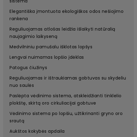
sistema
Elegantiška įmontuota ekologiškos odos nešiojimo
rankena
Reguliuojamas atlošas leidžia išlaikyti natūralią
naujagimio laikyseną
Medvilniniu pamušalu išklotas lopšys
Lengvai nuimamas lopšio įdėklas
Patogus čiužinys
Reguliuojamas ir ištraukiamas gobtuvas su skydeliu
nuo saulės
Paslėpta vėdinimo sistema, atskleidžianti tinklelio
plokštę, skirtą oro cirkuliacijai gobtuve
Vėdinimo sistema po lopšiu, užtikrinanti gryno oro
srautą
Aukštos kokybės apdaila