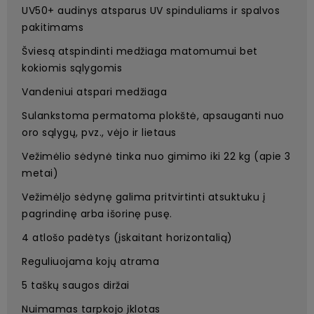
UV50+ audinys atsparus UV spinduliams ir spalvos
pakitimams
Šviesą atspindinti medžiaga matomumui bet
kokiomis sąlygomis
Vandeniui atspari medžiaga
Sulankstoma permatoma plokštė, apsauganti nuo
oro sąlygų, pvz., vėjo ir lietaus
Vežimėlio sėdynė tinka nuo gimimo iki 22 kg (apie 3
metai)
Vežimėlįo sėdynę galima pritvirtinti atsuktuku į
pagrindinę arba išorinę pusę.
4 atlošo padėtys (įskaitant horizontalią)
Reguliuojama kojų atrama
5 taškų saugos diržai
Nuimamas tarpkojo įklotas