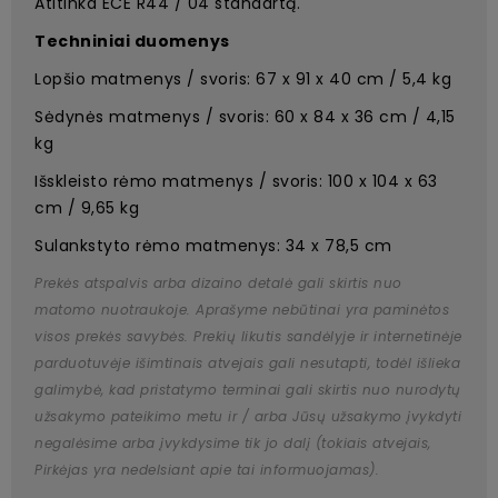
Atitinka ECE R44 / 04 standartą.
Techniniai duomenys
Lopšio matmenys / svoris: 67 x 91 x 40 cm / 5,4 kg
Sėdynės matmenys / svoris: 60 x 84 x 36 cm / 4,15
kg
Išskleisto rėmo matmenys / svoris: 100 x 104 x 63
cm / 9,65 kg
Sulankstyto rėmo matmenys: 34 x 78,5 cm
Prekės atspalvis arba dizaino detalė gali skirtis nuo
matomo nuotraukoje. Aprašyme nebūtinai yra paminėtos
visos prekės savybės. Prekių likutis sandėlyje ir internetinėje
parduotuvėje išimtinais atvejais gali nesutapti, todėl išlieka
galimybė, kad pristatymo terminai gali skirtis nuo nurodytų
užsakymo pateikimo metu ir / arba Jūsų užsakymo įvykdyti
negalėsime arba įvykdysime tik jo dalį (tokiais atvejais,
Pirkėjas yra nedelsiant apie tai informuojamas).