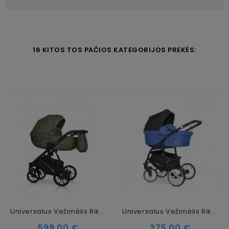
16 KITOS TOS PAČIOS KATEGORIJOS PREKĖS:
Universalus Vežimėlis Riko Basic Delta Ecco 2in1, 13 Olive
Universalus Vežimėlis Riko Basic Sport 2in1 Raicing Blue
Kaina
Kaina
599,00 €
375,00 €