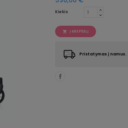
530,00 €
Kiekis
Į KREPŠELĮ

Pristatymas į namus.