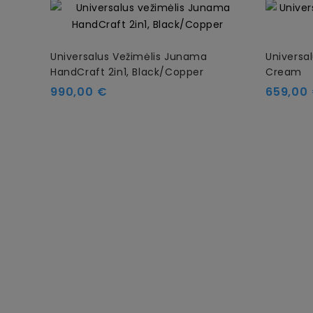
Universalus Vežimėlis Junama
Universal
HandCraft 2in1, Black/Copper
Cream
Kaina
Kaina
990,00 €
659,00