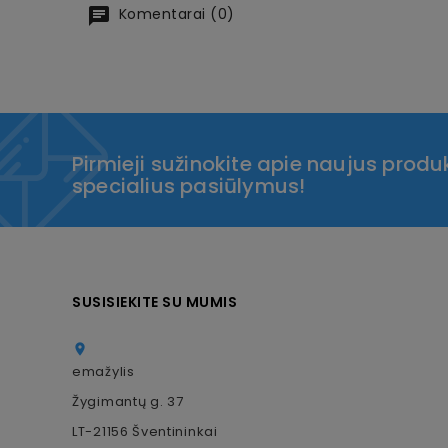
Komentarai (0)
Pirmieji sužinokite apie naujus produk
specialius pasiūlymus!
SUSISIEKITE SU MUMIS

emažylis
Žygimantų g. 37
LT-21156 Šventininkai