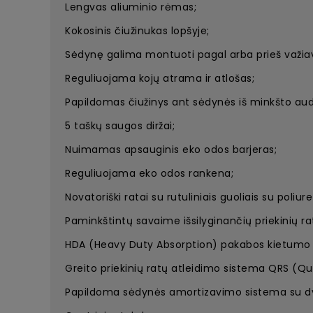
Lengvas aliuminio rėmas;
Kokosinis čiužinukas lopšyje;
Sėdynę galima montuoti pagal arba prieš važiav
Reguliuojama kojų atrama ir atlošas;
Papildomas čiužinys ant sėdynės iš minkšto aud
5 taškų saugos diržai;
Nuimamas apsauginis eko odos barjeras;
Reguliuojama eko odos rankena;
Novatoriški ratai su rutuliniais guoliais su poli
Paminkštintų savaime išsilyginančių priekinių r
HDA (Heavy Duty Absorption) pakabos kietumo 
Greito priekinių ratų atleidimo sistema QRS (Q
Papildoma sėdynės amortizavimo sistema su dvi