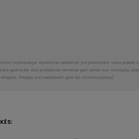
atomo nuotraukoje. Aprašyme nebūtinai yra paminėtos visos prekės savy
 išlieka galimybė, kad pristatymo terminai gali skirtis nuo nurodytų 
 atvejais, Pirkėjas yra nedelsiant apie tai informuojamas).
KĖS: