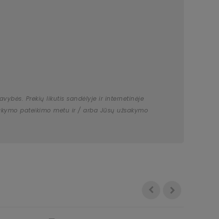
bės. Prekių likutis sandėlyje ir internetinėje
užsakymo pateikimo metu ir / arba Jūsų užsakymo