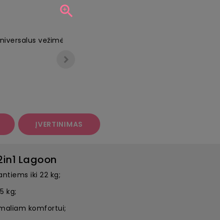

ĮVERTINIMAS
 2in1 Lagoon
ntiems iki 22 kg;
5 kg;
imaliam komfortui;