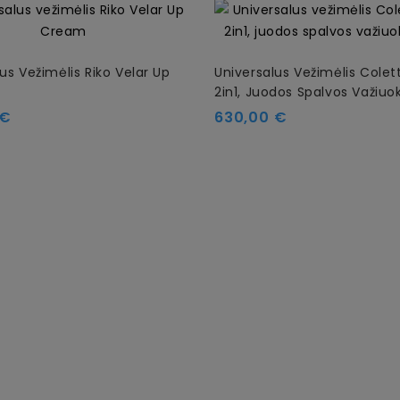
us Vežimėlis Riko Velar Up
Universalus Vežimėlis Colet
2in1, Juodos Spalvos Važiuok
Kaina
 €
630,00 €