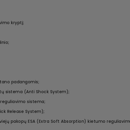
imo kryptį;
inio;
uretano padangomis;
atų sistema (Anti Shock System);
reguliavimo sistema;
uick Release System);
ejų pakopų ESA (Extra Soft Absorption) kietumo reguliavim