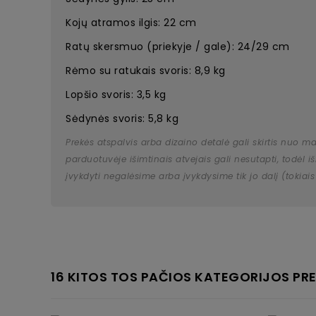
Kojų atramos ilgis: 22 cm
Ratų skersmuo (priekyje / gale): 24/29 cm
Rėmo su ratukais svoris: 8,9 kg
Lopšio svoris: 3,5 kg
Sėdynės svoris: 5,8 kg
Prekės atspalvis arba dizaino detalė gali skirtis nuo m
parduotuvėje išimtinais atvejais gali nesutapti, todėl
įvykdyti negalėsime arba įvykdysime tik jo dalį (tokiais
16 KITOS TOS PAČIOS KATEGORIJOS PRE