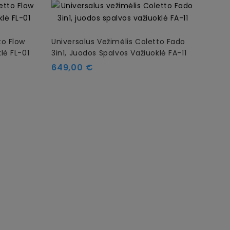
to Flow
Universalus Vežimėlis Coletto Fado
Univ
lė FL-01
3in1, Juodos Spalvos Važiuoklė FA-11
HandC
Kaina
Kain
649,00 €
990