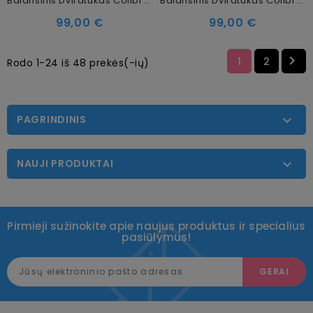
Balansinis Dviratukas Colibro Ciao Street Grey
Balansinis Dviratukas Colibro Ciao Forest Green
99,00 €
99,00 €

1
2
Rodo 1-24 iš 48 prekės(-ių)
PAGRINDINIS

NAUJI PRODUKTAI

Pirmieji sužinokite apie naujus produktus ir specialius
pasiūlymus!