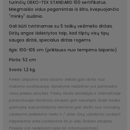
turinčių OEKO-TEX STANDARD 100 sertifikatus.
Miegmaišio vidus pagamintas iš šilto, kvėpuojančio
"minky" audinio.
Gali būti tvirtinamas su 5 taškų vežimėlio diržais.
Diržų angos išdėstytos taip, kad tilptų visų tipų
saugos diržai, specialus diržas rogėms.
Ilgis: 100-105 cm (priklauso nuo tempimo laipsnio)
Plotis: 52 cm
Svoris: 1,2 kg.
Prekės atspalvis arba dizaino detalė gali skirtis nuo
matomo nuotraukoje. Aprašyme nebūtinai yra paminėtos
visos prekės savybės. Prekių likutis sandėlyje ir internetinėje
parduotuvėje išimtinais atvejais gali nesutapti, todėl išlieka
galimybė, kad pristatymo terminai gali skirtis nuo nurodytų
užsakymo pateikimo metu ir / arba Jūsų užsakymo įvykdyti
negalėsime arba įvykdysime tik jo dalį (tokiais atvejais,
Pirkėjas yra nedelsiant apie tai informuojamas).