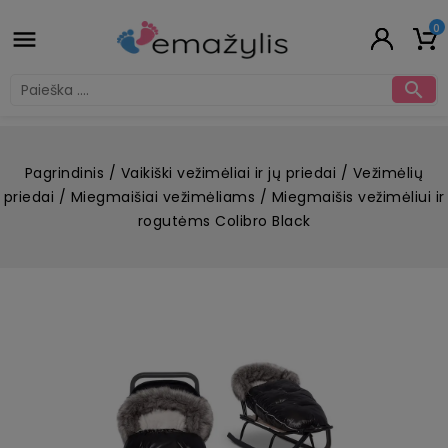
0


Pagrindinis
Vaikiški vežimėliai ir jų priedai
Vežimėlių
priedai
Miegmaišiai vežimėliams
Miegmaišis vežimėliui ir
rogutėms Colibro Black