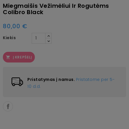
Miegmaišis Vežimėliui Ir Rogutėms
Colibro Black
80,00 €
Kiekis
Į KREPŠELĮ

Pristatymas į namus.
Pristatome per 5-
10 d.d.