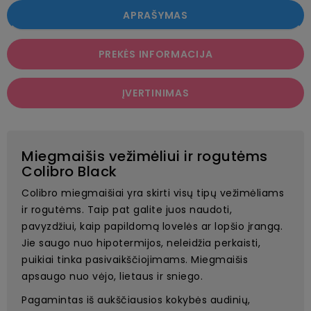
APRAŠYMAS
PREKĖS INFORMACIJA
ĮVERTINIMAS
Miegmaišis vežimėliui ir rogutėms
Colibro Black
Colibro miegmaišiai yra skirti visų tipų vežimėliams
ir rogutėms. Taip pat galite juos naudoti,
pavyzdžiui, kaip papildomą lovelės ar lopšio įrangą.
Jie saugo nuo hipotermijos, neleidžia perkaisti,
puikiai tinka pasivaikščiojimams. Miegmaišis
apsaugo nuo vėjo, lietaus ir sniego.
Pagamintas iš aukščiausios kokybės audinių,