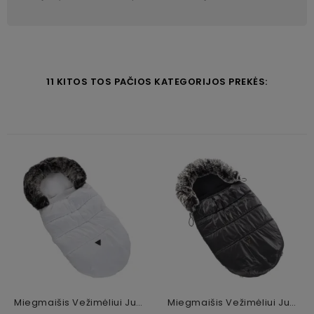
11 KITOS TOS PAČIOS KATEGORIJOS PREKĖS:
Miegmaišis Vežimėliui Junama, White/Silver
Miegmaišis Vežimėliui Junama, Black Rose Gold