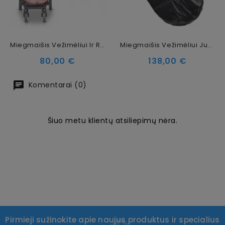
Miegmaišis Vežimėliui Ir Rogutėms Colibro Powder Pink
Miegmaišis Vežimėliui Junama, Black SIlver
Kaina
Kaina
80,00 €
138,00 €
Komentarai (0)
Šiuo metu klientų atsiliepimų nėra.
Pirmieji sužinokite apie naujus produktus ir specialius