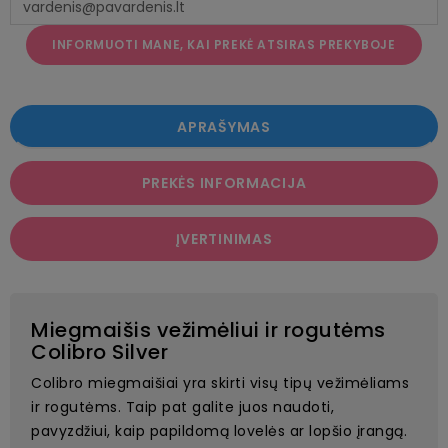
INFORMUOTI MANE, KAI PREKĖ ATSIRAS PREKYBOJE
APRAŠYMAS
PREKĖS INFORMACIJA
ĮVERTINIMAS
Miegmaišis vežimėliui ir rogutėms
Colibro Silver
Colibro miegmaišiai yra skirti visų tipų vežimėliams
ir rogutėms. Taip pat galite juos naudoti,
pavyzdžiui, kaip papildomą lovelės ar lopšio įrangą.