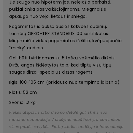
Jie saugo nuo hipotermijos, neleidžia perkaisti,
puikiai tinka pasivaikščiojimams. Miegmaišis
apsaugo nuo vėjo, lietaus ir sniego.
Pagamintas iš aukščiausios kokybės audinių,
turinčių OEKO-TEX STANDARD 100 sertifikatus.
Miegmaišio vidus pagamintas iš šilto, kvėpuojančio
"minky" audinio.
Gali būti tvirtinamas su 5 taškų vežimėlio diržais.
Diržų angos išdėstytos taip, kad tilptų visų tipų
saugos diržai, specialus diržas rogėms.
Ilgis: 100-105 cm (priklauso nuo tempimo laipsnio)
Plotis: 52 cm
Svoris: 1,2 kg.
Prekės atspalvis arba dizaino detalė gali skirtis nuo
matomo nuotraukoje. Aprašyme nebūtinai yra paminėtos
visos prekės savybės. Prekių likutis sandėlyje ir internetinėje