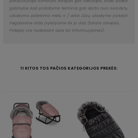
parduotuvėje išimtinais atvejais gali nesutapti, todėl išlieka
galimybė, kad pristatymo terminai gali skirtis nuo nurodytų
užsakymo pateikimo metu ir / arba Jūsų užsakymo įvykdyti
negalėsime arba įvykdysime tik jo dalį (tokiais atvejais,
Pirkėjas yra nedelsiant apie tai informuojamas).
11 KITOS TOS PAČIOS KATEGORIJOS PREKĖS: