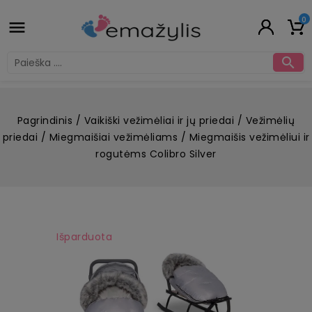
0


Pagrindinis
Vaikiški vežimėliai ir jų priedai
Vežimėlių
priedai
Miegmaišiai vežimėliams
Miegmaišis vežimėliui ir
rogutėms Colibro Silver
Išparduota