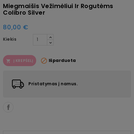
Miegmaišis Vežimėliui Ir Rogutėms
Colibro Silver
80,00 €
Kiekis

Išparduota
Į KREPŠELĮ

Pristatymas į namus.