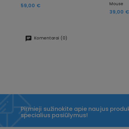
Mouse
Kaina
59,00 €
Kaina
39,00 
Komentarai (0)
Pirmieji sužinokite apie naujus produk
specialius pasiūlymus!