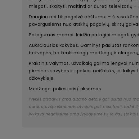
miegoti, skaityti, maitinti ar žiūrėti televizorių
Daugiau nei tik pagalvė nėštumui – ši viso kūno
pavargusiems nuo atskirų pagalvių, skirtų galvai, 
Patogumas mamai: leidžia patogiai miegoti gyd
Aukščiausios kokybės. Gaminys pasiūtas rankomis i
bekvapės, be kenksmingų medžiagų ir alergenų,
Praktinis valymas. Užvalkalą galima lengvai nui
pirmines savybes ir spalvos neišbluks, jei laikysi
džiovyklėje.
Medžiaga: poliesteris/ aksomas
Prekės atspalvis arba dizaino detalė gali skirtis nuo m
parduotuvėje išimtinais atvejais gali nesutapti, todėl
įvykdyti negalėsime arba įvykdysime tik jo dalį (tokiais