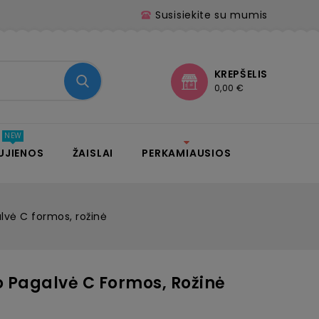
Susisiekite su mumis
KREPŠELIS
0,00 €
UJIENOS
ŽAISLAI
PERKAMIAUSIOS
lvė C formos, rožinė
 Pagalvė C Formos, Rožinė