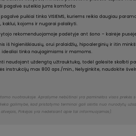
 – ši pagalvė suteikia jums komforto
 pagalvė puikiai tinka VISIEMS, kuriems reikia daugiau para
kaklui, kojoms ir nugarai palaikyti.
ytojo rekomenduojamoje padėtyje ant šono – kairėje pusėje
š higieniškiausių, orui pralaidžių, hipoalerginių ir itin mink
 idealiai tinka naujagimiams ir mamoms.
mti naudojant uždengtą užtrauktuką, todėl galėsite skalbti pa
tės instrukcijų max 800 aps./min., Nelyginkite, naudokite šveln
atomo nuotraukoje. Aprašyme nebūtinai yra paminėtos visos prekės savy
 išlieka galimybė, kad pristatymo terminai gali skirtis nuo nurodytų 
 atvejais, Pirkėjas yra nedelsiant apie tai informuojamas).