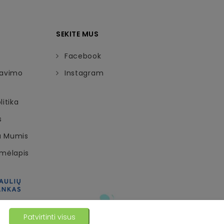
SEKITE MUS
Facebook
davimo
Instagram
itika
s
Su Mumis
emėlapis
Patvirtinti visus