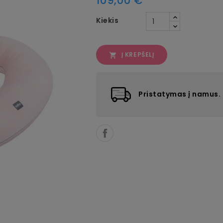
109,00 €
Kiekis
Į KREPŠELĮ

Pristatymas į namus.