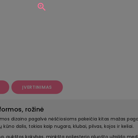

ĮVERTINIMAS
ormos, rožinė
rmos dizaino pagalvė nėščiosioms pakeičia kitas mažas pagal
kūno dalis, tokias kaip nugara, klubai, pilvas, kojos ir keliai.
aukštos kokybės, minkšta poliesterio pluošto užpildo medžiag