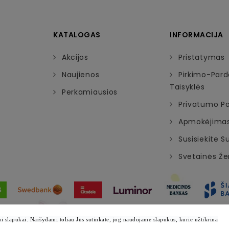
KATALOGAS
INFORMACIJA
Akcijos
Pristatymas
Naujienos
Pirkimo-Par
Taisyklės
Perkamiausios
Privatumo Pol
Apmokėjima
Susisiekite 
Svetainės Ž
© 2026 - Visos teisės saugomos emazylis.lt
 slapukai. Naršydami toliau Jūs sutinkate, jog naudojame slapukus, kurie užtikrina