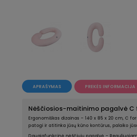
APRAŠYMAS
PREKĖS INFORMACIJA
Nėščiosios-maitinimo pagalvė C f
Ergonomiškas dizainas – 140 x 85 x 20 cm, C fo
patogi ir atitinka jūsų kūno kontūrus, palaiko jūsų 
Daugiafunkcinė nėščiųjų pagalvė – Reguliuojama, 