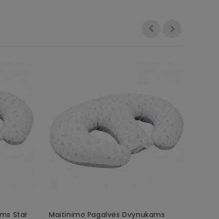
ms Star
Maitinimo Pagalvės Dvynukams
Mait