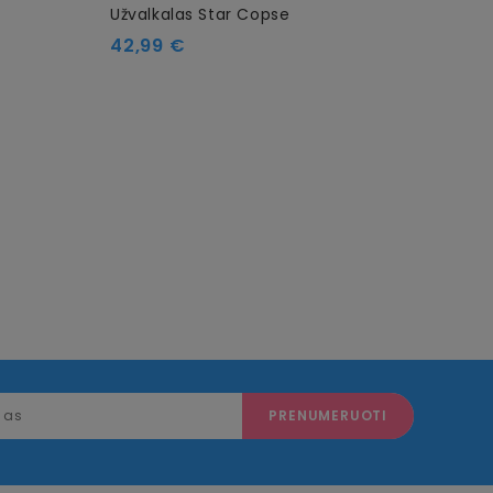
Užvalkalas Star Copse
Kain
85,0
Kaina
42,99 €