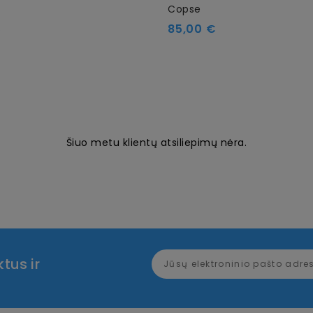
Copse
Kaina
€
85,00 €
Šiuo metu klientų atsiliepimų nėra.
tus ir