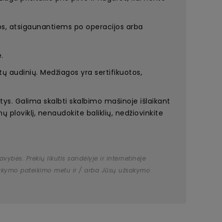
mos, atsigaunantiems po operacijos arba
.
štų audinių. Medžiagos yra sertifikuotos,
tys. Galima skalbti skalbimo mašinoje išlaikant
ų ploviklį, nenaudokite baliklių, nedžiovinkite
bės. Prekių likutis sandėlyje ir internetinėje
užsakymo pateikimo metu ir / arba Jūsų užsakymo