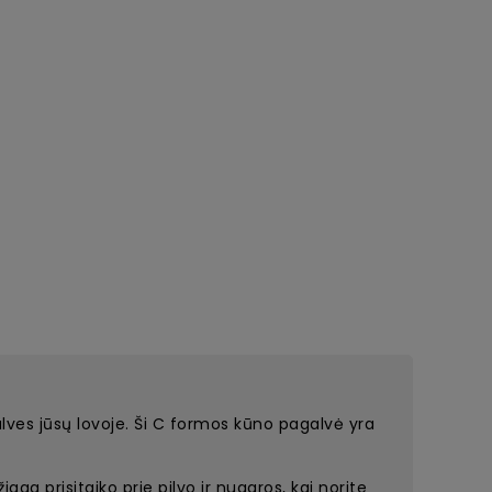
ves jūsų lovoje. Ši C formos kūno pagalvė yra
a prisitaiko prie pilvo ir nugaros, kai norite