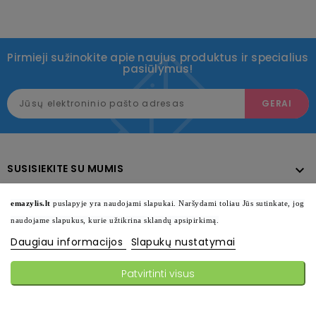
Pirmieji sužinokite apie naujus produktus ir specialius
pasiūlymus!
SUSISIEKITE SU MUMIS

KATALOGAS

emazylis.lt
puslapyje yra naudojami slapukai. Naršydami toliau Jūs sutinkate, jog
naudojame slapukus, kurie užtikrina sklandų apsipirkimą.
INFORMACIJA

Daugiau informacijos
Slapukų nustatymai
SEKITE MUS

Patvirtinti visus