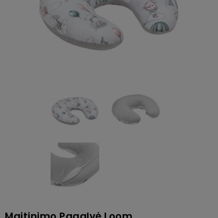
Maitinimo Pagalvė Loom