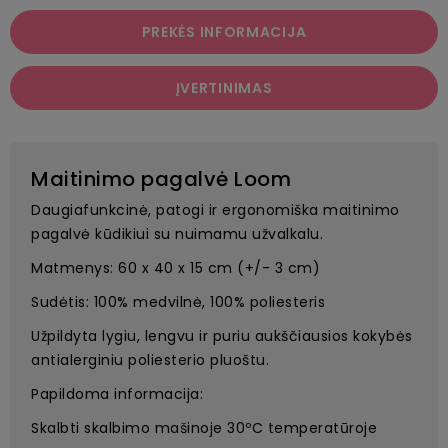
PREKĖS INFORMACIJA
ĮVERTINIMAS
Maitinimo pagalvė Loom
Daugiafunkcinė, patogi ir ergonomiška maitinimo
pagalvė kūdikiui su nuimamu užvalkalu.
Matmenys: 60 x 40 x 15 cm (+/- 3 cm)
Sudėtis: 100% medvilnė, 100% poliesteris
Užpildyta lygiu, lengvu ir puriu aukščiausios kokybės
antialerginiu poliesterio pluoštu.
Papildoma informacija:
Skalbti skalbimo mašinoje 30ºC temperatūroje