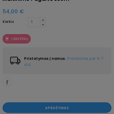
54,00 €
Kiekis
Į KREPŠELĮ

Pristatymas į namus.
Pristatome per 5-7
d.d.
APRAŠYMAS