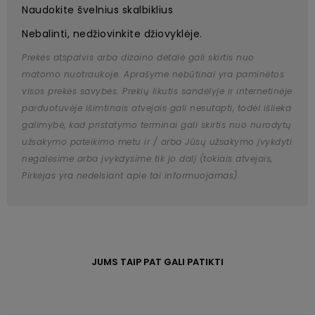
Naudokite švelnius skalbiklius
Nebalinti, nedžiovinkite džiovyklėje.
Prekės atspalvis arba dizaino detalė gali skirtis nuo
matomo nuotraukoje. Aprašyme nebūtinai yra paminėtos
visos prekės savybės. Prekių likutis sandėlyje ir internetinėje
parduotuvėje išimtinais atvejais gali nesutapti, todėl išlieka
galimybė, kad pristatymo terminai gali skirtis nuo nurodytų
užsakymo pateikimo metu ir / arba Jūsų užsakymo įvykdyti
negalėsime arba įvykdysime tik jo dalį (tokiais atvejais,
Pirkėjas yra nedelsiant apie tai informuojamas).
JUMS TAIP PAT GALI PATIKTI