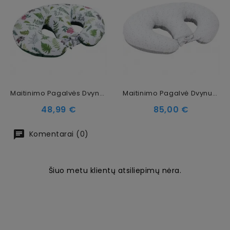
Maitinimo Pagalvės Dvynukams Užvalkalas Nature
Maitinimo Pagalvė Dvynukams Polaris
Kaina
Kaina
48,99 €
85,00 €
Komentarai (0)
Šiuo metu klientų atsiliepimų nėra.