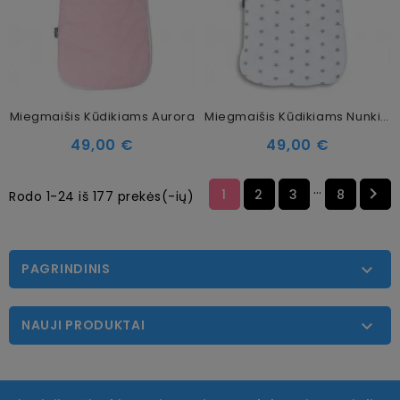
Miegmaišis Kūdikiams Aurora
Miegmaišis Kūdikiams Nunki Star
49,00 €
49,00 €
…

1
2
3
8
Rodo 1-24 iš 177 prekės(-ių)
PAGRINDINIS

NAUJI PRODUKTAI
