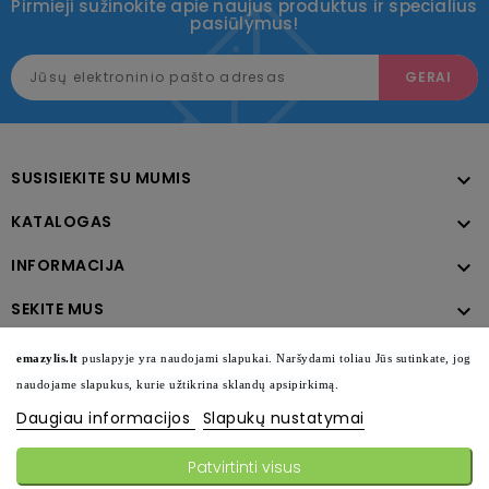
Pirmieji sužinokite apie naujus produktus ir specialius
pasiūlymus!
SUSISIEKITE SU MUMIS

KATALOGAS

INFORMACIJA

SEKITE MUS

emazylis.lt
puslapyje yra naudojami slapukai. Naršydami toliau Jūs sutinkate, jog
naudojame slapukus, kurie užtikrina sklandų apsipirkimą.
Daugiau informacijos
Slapukų nustatymai
Patvirtinti visus