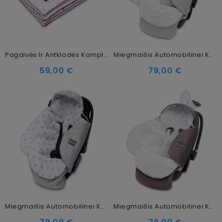
Pagalvės Ir Antklodės Komplektas Star Way, 75 X 100 Cm
Miegmaišis Automobilinei Kėdutei, Vežimėliui Copse
59,00 €
79,00 €
Miegmaišis Automobilinei Kėdutei, Vežimėliui Nunki Star
Miegmaišis Automobilinei Kėdutei, Vežimėliui Toffi