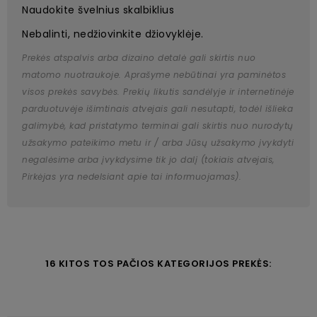
Naudokite švelnius skalbiklius
Nebalinti, nedžiovinkite džiovyklėje.
Prekės atspalvis arba dizaino detalė gali skirtis nuo
matomo nuotraukoje. Aprašyme nebūtinai yra paminėtos
visos prekės savybės. Prekių likutis sandėlyje ir internetinėje
parduotuvėje išimtinais atvejais gali nesutapti, todėl išlieka
galimybė, kad pristatymo terminai gali skirtis nuo nurodytų
užsakymo pateikimo metu ir / arba Jūsų užsakymo įvykdyti
negalėsime arba įvykdysime tik jo dalį (tokiais atvejais,
Pirkėjas yra nedelsiant apie tai informuojamas).
16 KITOS TOS PAČIOS KATEGORIJOS PREKĖS: