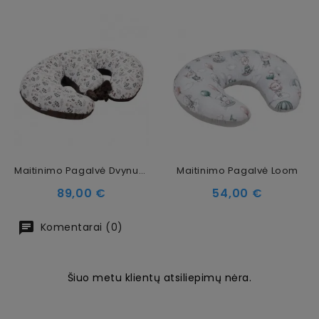
Maitinimo Pagalvė Dvynukams Choco Arcadia
Maitinimo Pagalvė Loom
Kaina
Kaina
89,00 €
54,00 €
Komentarai (0)
Šiuo metu klientų atsiliepimų nėra.