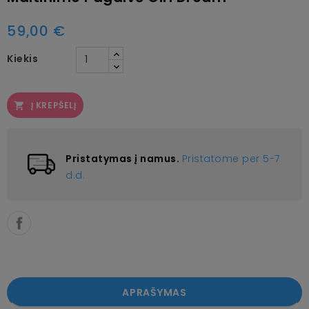
59,00 €
Kiekis
Į KREPŠELĮ

Pristatymas į namus.
Pristatome per 5-7
d.d.
APRAŠYMAS