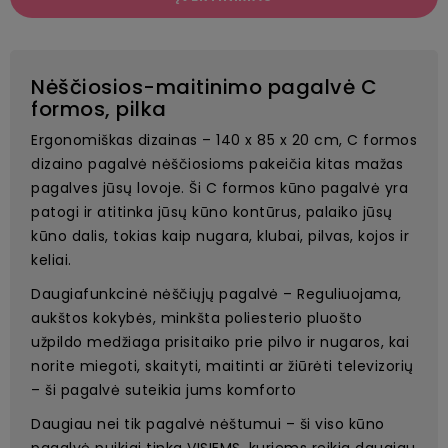
Nėščiosios-maitinimo pagalvė C
formos, pilka
Ergonomiškas dizainas – 140 x 85 x 20 cm, C formos
dizaino pagalvė nėščiosioms pakeičia kitas mažas
pagalves jūsų lovoje. Ši C formos kūno pagalvė yra
patogi ir atitinka jūsų kūno kontūrus, palaiko jūsų
kūno dalis, tokias kaip nugara, klubai, pilvas, kojos ir
keliai.
Daugiafunkcinė nėščiųjų pagalvė – Reguliuojama,
aukštos kokybės, minkšta poliesterio pluošto
užpildo medžiaga prisitaiko prie pilvo ir nugaros, kai
norite miegoti, skaityti, maitinti ar žiūrėti televizorių
– ši pagalvė suteikia jums komforto
Daugiau nei tik pagalvė nėštumui – ši viso kūno
pagalvė puikiai tinka VISIEMS, kuriems reikia daugiau