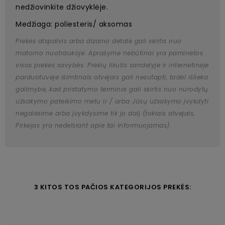
nedžiovinkite džiovyklėje.
Medžiaga: poliesteris/ aksomas
Prekės atspalvis arba dizaino detalė gali skirtis nuo
matomo nuotraukoje. Aprašyme nebūtinai yra paminėtos
visos prekės savybės. Prekių likutis sandėlyje ir internetinėje
parduotuvėje išimtinais atvejais gali nesutapti, todėl išlieka
galimybė, kad pristatymo terminai gali skirtis nuo nurodytų
užsakymo pateikimo metu ir / arba Jūsų užsakymo įvykdyti
negalėsime arba įvykdysime tik jo dalį (tokiais atvejais,
Pirkėjas yra nedelsiant apie tai informuojamas).
3 KITOS TOS PAČIOS KATEGORIJOS PREKĖS: