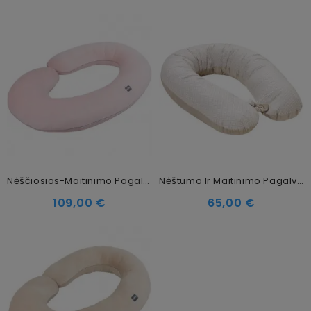
Nėščiosios-Maitinimo Pagalvė C Formos, Rožinė
Nėštumo Ir Maitinimo Pagalvė, V Formos, Smėlio
Kaina
Kaina
109,00 €
65,00 €