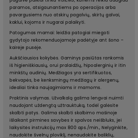
paramos, atsigaunantiems po operacijos arba
pavargusiems nuo atskirų pagalvių, skirtų galvai,
kaklui, kojoms ir nugarai palaikyti.
Patogumas mamai: leidžia patogiai miegoti
gydytojo rekomenduojamoje padėtyje ant šono –
kairėje pusėje.
Aukščiausios kokybės. Gaminys pasiūtas rankomis
iš higieniškiausių, orui pralaidžių, hipoalerginių ir itin
minkštų audinių. Medžiagos yra sertifikuotos,
bekvapės, be kenksmingų medžiagų ir alergenų,
idealiai tinka naujagimiams ir mamoms.
Praktinis valymas. Užvalkalą galima lengvai nuimti
naudojant uždengtą užtrauktuką, todėl galėsite
skalbti patys. Galima skalbti skalbimo mašinoje
išlaikant pirmines savybes ir spalvos neišbluks, jei
laikysitės instrukcijų max 800 aps./min., Nelyginkite,
naudokite švelnų ploviklį, nenaudokite baliklių,