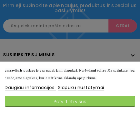
Pirmieji sužinokite apie naujus produktus ir specialius
pasiūlymus!
SUSISIEKITE SU MUMIS

KATALOGAS

emazylis.lt
puslapyje yra naudojami slapukai. Naršydami toliau Jūs sutinkate, jog
naudojame slapukus, kurie užtikrina sklandų apsipirkimą.
INFORMACIJA

Daugiau informacijos
Slapukų nustatymai
SEKITE MUS

Patvirtinti visus