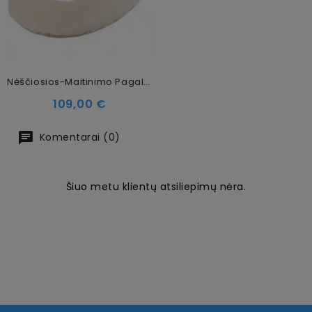
Nėščiosios-Maitinimo Pagalvė C Formos, Smėlio
Kaina
109,00 €
Komentarai (0)
Šiuo metu klientų atsiliepimų nėra.