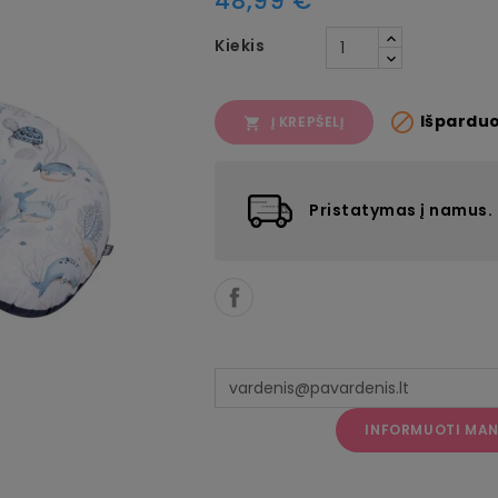
48,99 €
Kiekis

Išpardu
Į KREPŠELĮ

Pristatymas į namus.
INFORMUOTI MANE