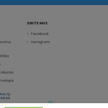
SEKITE MUS
Facebook
davimo
Instagram
itika
s
Su Mumis
emėlapis