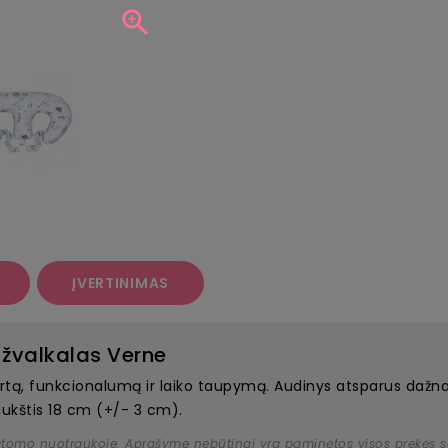

ĮVERTINIMAS
žvalkalas Verne
tą, funkcionalumą ir laiko taupymą. Audinys atsparus dažnam
aukštis 18 cm (+/- 3 cm).
atomo nuotraukoje. Aprašyme nebūtinai yra paminėtos visos prekės savy