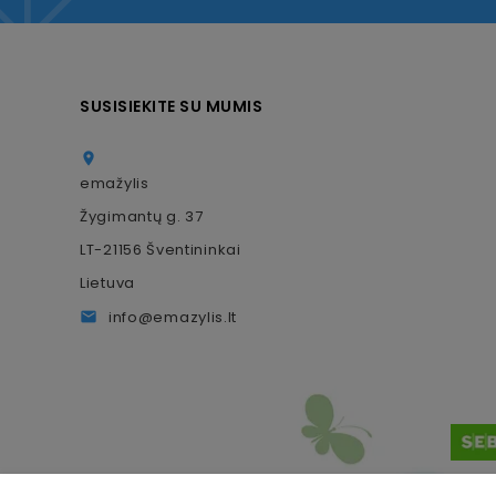
SUSISIEKITE SU MUMIS

emažylis
Žygimantų g. 37
LT-21156 Šventininkai
Lietuva
info@emazylis.lt
