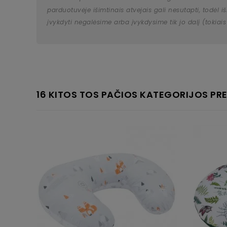
parduotuvėje išimtinais atvejais gali nesutapti, todėl
įvykdyti negalėsime arba įvykdysime tik jo dalį (tokiais
16 KITOS TOS PAČIOS KATEGORIJOS PRE