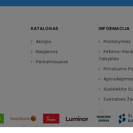
KATALOGAS
INFORMACIJA
Akcijos
Pristatymas
Naujienos
Pirkimo-Par
Taisyklės
Perkamiausios
Privatumo Pol
Apmokėjima
Susisiekite 
Svetainės Ž