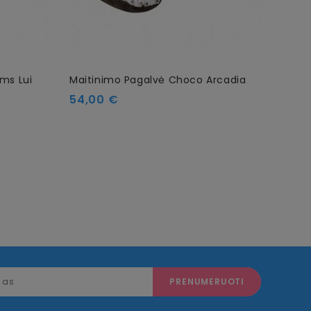
ms Lui
Maitinimo Pagalvė Choco Arcadia
Maiti
Kaina
Kain
54,00 €
59,0