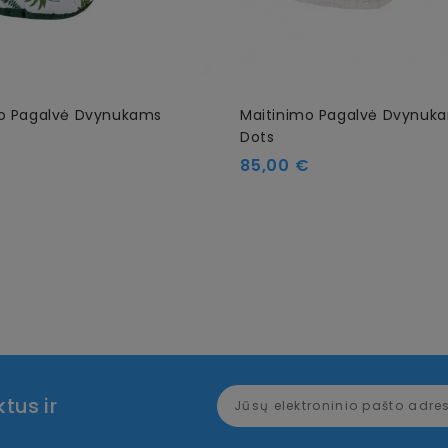
mo Pagalvė Dvynukams
Maitinimo Pagalvė Dvynuka
Dots
Kaina
€
85,00 €
tus ir