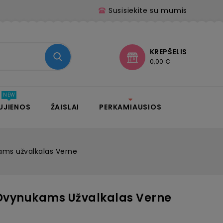
Susisiekite su mumis
KREPŠELIS
0,00 €
UJIENOS
ŽAISLAI
PERKAMIAUSIOS
ams užvalkalas Verne
Dvynukams Užvalkalas Verne