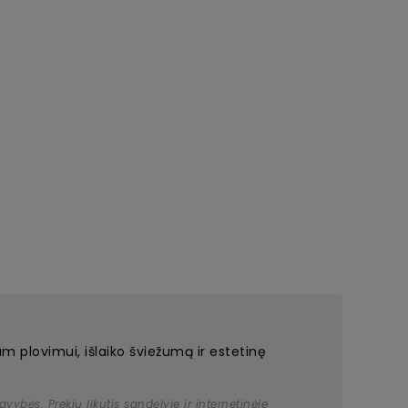
 plovimui, išlaiko šviežumą ir estetinę
bės. Prekių likutis sandėlyje ir internetinėje