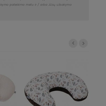
užsakymo pateikimo metu ir / arba Jūsų užsakymo