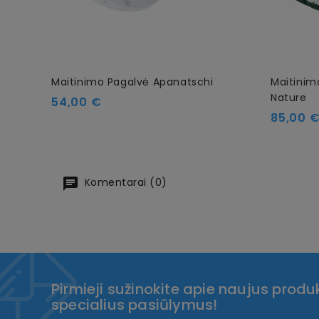
Maitinimo Pagalvė Apanatschi
Maitini
Nature
Kaina
54,00 €
Kaina
85,00 
Komentarai (0)
Pirmieji sužinokite apie naujus produk
specialius pasiūlymus!