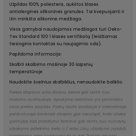
Užpildas 100% poliesteris, aukštos klasės
antialerginės silikoninės granulės. Tai kvėpuojanti ir
itin minkšta silikoninė medžiaga.
Visos gamybai naudojamos medžiagos turi Oeko-
Tex Standard 100 1 klasės sertifikatą (leidžiamas
tiesioginis kontaktas su naujagimio oda).
Papildoma informacija:
Skalbti skalbimo mašinoje 30 laipsnių
temperatūroje
Naudokite švelnius skalbiklius, nenaudokite baliklio.
Prekės atspalvis arba dizaino detalė gali skirtis nuo
matomo nuotraukoje. Aprašyme nebūtinai yra paminėtos
visos prekės savybės. Prekių likutis sandėlyje ir internetinėje
parduotuvėje išimtinais atvejais gali nesutapti, todėl išlieka
galimybė, kad pristatymo terminai gali skirtis nuo nurodytų
užsakymo pateikimo metu ir / arba Jūsų užsakymo įvykdyti
negalėsime arba įvykdysime tik jo dalį (tokiais atvejais,