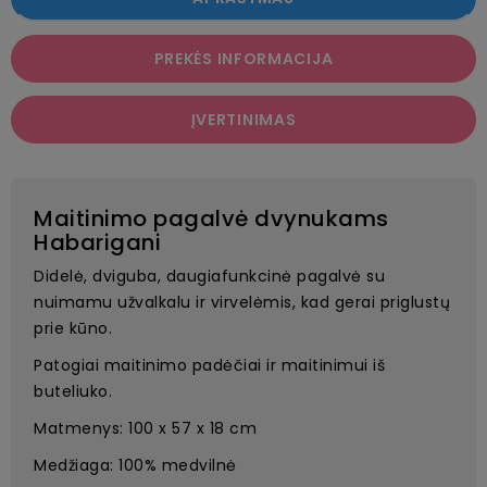
PREKĖS INFORMACIJA
ĮVERTINIMAS
Maitinimo pagalvė dvynukams
Habarigani
Didelė, dviguba, daugiafunkcinė pagalvė su
nuimamu užvalkalu ir virvelėmis, kad gerai priglustų
prie kūno.
Patogiai maitinimo padėčiai ir maitinimui iš
buteliuko.
Matmenys: 100 x 57 x 18 cm
Medžiaga: 100% medvilnė