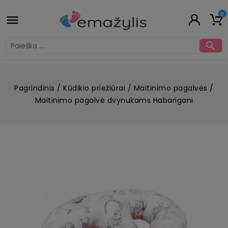
0


Pagrindinis
Kūdikio priežiūrai
Maitinimo pagalvės
Maitinimo pagalvė dvynukams Habarigani