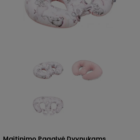
Maitinimo Pagalvė Dvynukams