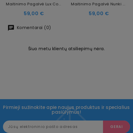
Maitinimo Pagalvė Lux Collection
Maitinimo Pagalvė Nunki Star
Kaina
Kaina
59,00 €
59,00 €
Komentarai (0)
Šiuo metu klientų atsiliepimų nėra.
Pirmieji sužinokite apie naujus produktus ir specialius
pasiūlymus!