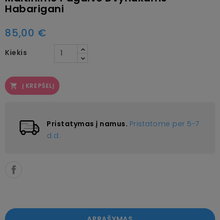
Habarigani
85,00 €
Kiekis
Į KREPŠELĮ

Pristatymas į namus.
Pristatome per 5-7
d.d.
APRAŠYMAS