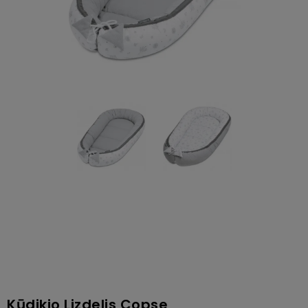
Kūdikio Lizdelis Copse