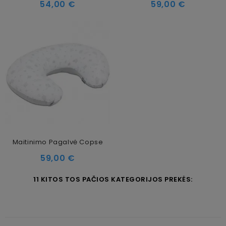
Kaina
Kaina
54,00 €
59,00 €
Maitinimo Pagalvė Copse
Kaina
59,00 €
11 KITOS TOS PAČIOS KATEGORIJOS PREKĖS: