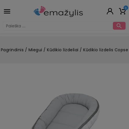
0


Pagrindinis
Miegui
Kūdikio lizdeliai
Kūdikio lizdelis Copse