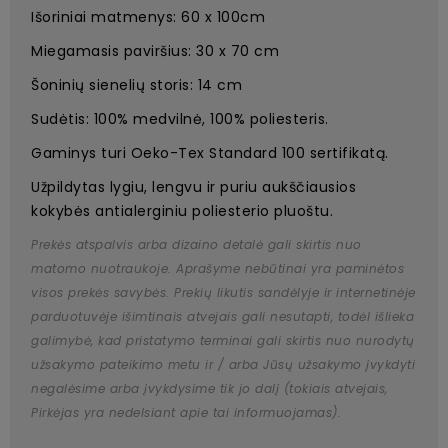
Išoriniai matmenys: 60 x 100cm
Miegamasis paviršius: 30 x 70 cm
Šoninių sienelių storis: 14 cm
Sudėtis: 100% medvilnė, 100% poliesteris.
Gaminys turi Oeko-Tex Standard 100 sertifikatą.
Užpildytas lygiu, lengvu ir puriu aukščiausios
kokybės antialerginiu poliesterio pluoštu.
Prekės atspalvis arba dizaino detalė gali skirtis nuo
matomo nuotraukoje. Aprašyme nebūtinai yra paminėtos
visos prekės savybės. Prekių likutis sandėlyje ir internetinėje
parduotuvėje išimtinais atvejais gali nesutapti, todėl išlieka
galimybė, kad pristatymo terminai gali skirtis nuo nurodytų
užsakymo pateikimo metu ir / arba Jūsų užsakymo įvykdyti
negalėsime arba įvykdysime tik jo dalį (tokiais atvejais,
Pirkėjas yra nedelsiant apie tai informuojamas).