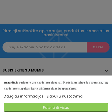
Pirmieji sužinokite apie naujus produktus ir specialius
pasiūlymus!
SUSISIEKITE SU MUMIS

KATALOGAS

emazylis.lt
puslapyje yra naudojami slapukai. Naršydami toliau Jūs sutinkate, jog
naudojame slapukus, kurie užtikrina sklandų apsipirkimą.
INFORMACIJA

Daugiau informacijos
Slapukų nustatymai
SEKITE MUS

Patvirtinti visus