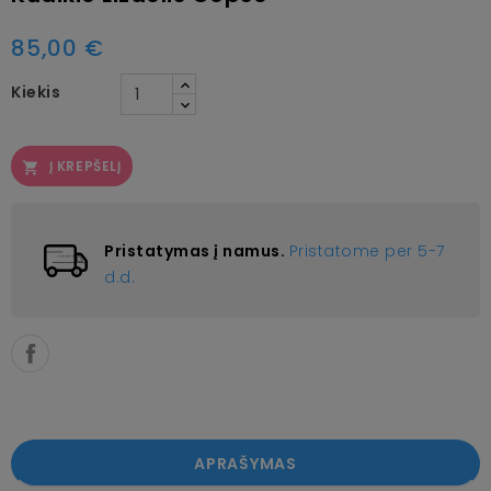
85,00 €
Kiekis
Į KREPŠELĮ

Pristatymas į namus.
Pristatome per 5-7
d.d.
APRAŠYMAS