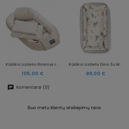
Kūdikio Lizdelio Rinkinys Lux Collection
Kūdikio Lizdelis Dino Su Magnetiniu Užsegimu
Kaina
Kaina
105,00 €
89,00 €
Komentarai (0)
Šiuo metu klientų atsiliepimų nėra.