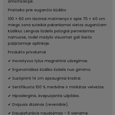
amortizacijai.
Prisitaiko prie augančio kūdikio
100 × 60 cm išoriniai matmenys ir apie 70 × 40 cm
miego zona suteikia pakankamai vietos augančiam
kūdikiui. Lengvas lizdelis patogiai pernešamas
namuose, todėl mažylis visuomet gali ilsėtis
pažįstamoje aplinkoje.
Produkto privalumai
✔ Inovatyvus tylus magnetinis užsegimas.
✔ Ergonomiškas kūdikio lizdelis nuo gimimo.
✔ Sustiprinti 14 cm apsauginiai kraštai.
✔ Sertifikuota 100 % medvilnė ir minkštas velvetas.
✔ Hipoalerginis, kvėpuojantis užpildas.
✔ Dvipusis dizainas (reversible).
✔ Daugiafunkcis naudojimas – 5 viename.