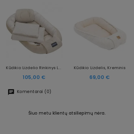
Kūdikio Lizdelio Rinkinys Lux Collection
Kūdikio Lizdelis, Kreminis
Kaina
Kaina
105,00 €
69,00 €
Komentarai (0)
Šiuo metu klientų atsiliepimų nėra.