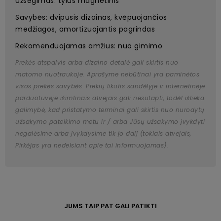
Užsegimas: tylus magnetinis
Savybės: dvipusis dizainas, kvėpuojančios
medžiagos, amortizuojantis pagrindas
Rekomenduojamas amžius: nuo gimimo
Prekės atspalvis arba dizaino detalė gali skirtis nuo
matomo nuotraukoje. Aprašyme nebūtinai yra paminėtos
visos prekės savybės. Prekių likutis sandėlyje ir internetinėje
parduotuvėje išimtinais atvejais gali nesutapti, todėl išlieka
galimybė, kad pristatymo terminai gali skirtis nuo nurodytų
užsakymo pateikimo metu ir / arba Jūsų užsakymo įvykdyti
negalėsime arba įvykdysime tik jo dalį (tokiais atvejais,
Pirkėjas yra nedelsiant apie tai informuojamas).
JUMS TAIP PAT GALI PATIKTI