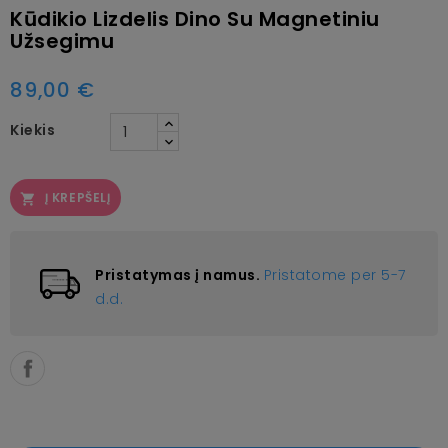
Kūdikio Lizdelis Dino Su Magnetiniu
Užsegimu
89,00 €
Kiekis
Į KREPŠELĮ

Pristatymas į namus.
Pristatome per 5-7
d.d.