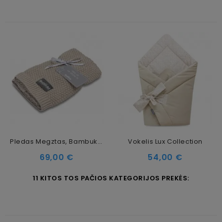
Pledas Megztas, Bambukinis Creamy Nut
Vokelis Lux Collection
Kaina
Kaina
69,00 €
54,00 €
11 KITOS TOS PAČIOS KATEGORIJOS PREKĖS: