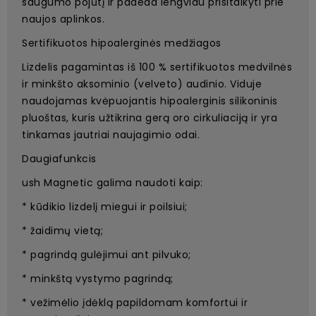
saugumo pojūtį ir padeda lengviau prisitaikyti prie
naujos aplinkos.
Sertifikuotos hipoalerginės medžiagos
Lizdelis pagamintas iš 100 % sertifikuotos medvilnės
ir minkšto aksominio (velveto) audinio. Viduje
naudojamas kvėpuojantis hipoalerginis silikoninis
pluoštas, kuris užtikrina gerą oro cirkuliaciją ir yra
tinkamas jautriai naujagimio odai.
Daugiafunkcis
ush Magnetic galima naudoti kaip:
* kūdikio lizdelį miegui ir poilsiui;
* žaidimų vietą;
* pagrindą gulėjimui ant pilvuko;
* minkštą vystymo pagrindą;
* vežimėlio įdėklą papildomam komfortui ir