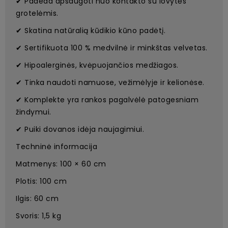
✔ Padeda apsaugoti nuo kontakto su lovytės
grotelėmis.
✔ Skatina natūralią kūdikio kūno padėtį.
✔ Sertifikuota 100 % medvilnė ir minkštas velvetas.
✔ Hipoalerginės, kvėpuojančios medžiagos.
✔ Tinka naudoti namuose, vežimėlyje ir kelionėse.
✔ Komplekte yra rankos pagalvėlė patogesniam
žindymui.
✔ Puiki dovanos idėja naujagimiui.
Techninė informacija
Matmenys: 100 × 60 cm
Plotis: 100 cm
Ilgis: 60 cm
Svoris: 1,5 kg