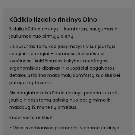
Kūdikio lizdelio rinkinys Dino
5 dalių kūdikio rinkinys – komfortas, saugumas ir
jaukumas nuo pirmųjų dienų
Jis sukurtas tam, kad jūsų mažylis visur jaustųsi
saugiai ir patogiai – namuose, kelionėse ar
svečiuose. Aukščiausios kokybės medžiagos,
ergonomiškas dizainas ir kruopščiai apgalvotos
detalės užtikrina maksimalų komfortą kūdikiui bei
patogumą tėvams.
Šis daugiafunkcis kūdikio rinkinys padeda sukurti
jaukią ir pažįstamą aplinką nuo pat gimimo iki
maždaug 12 mėnesių amžiaus.
Kodėl verta rinktis?
- Visos svarbiausios priemonės viename rinkinyje