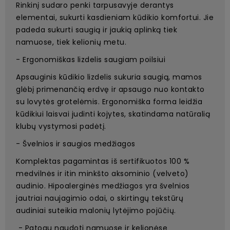
Rinkinį sudaro penki tarpusavyje derantys
elementai, sukurti kasdieniam kūdikio komfortui. Jie
padeda sukurti saugią ir jaukią aplinką tiek
namuose, tiek kelionių metu.
- Ergonomiškas lizdelis saugiam poilsiui
Apsauginis kūdikio lizdelis sukuria saugią, mamos
glėbį primenančią erdvę ir apsaugo nuo kontakto
su lovytės grotelėmis. Ergonomiška forma leidžia
kūdikiui laisvai judinti kojytes, skatindama natūralią
klubų vystymosi padėtį.
- Švelnios ir saugios medžiagos
Komplektas pagamintas iš sertifikuotos 100 %
medvilnės ir itin minkšto aksominio (velveto)
audinio. Hipoalerginės medžiagos yra švelnios
jautriai naujagimio odai, o skirtingų tekstūrų
audiniai suteikia malonių lytėjimo pojūčių.
- Patogu naudoti namuose ir kelionėse