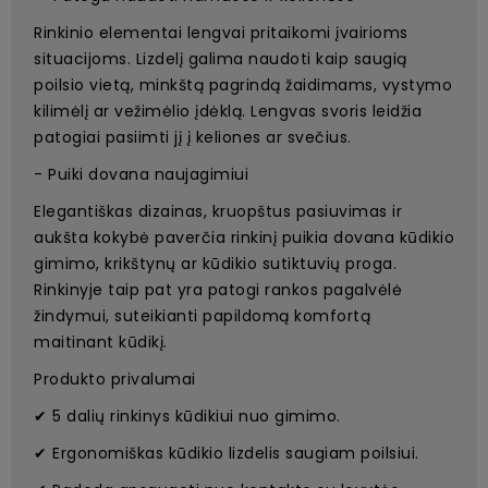
Rinkinio elementai lengvai pritaikomi įvairioms
situacijoms. Lizdelį galima naudoti kaip saugią
poilsio vietą, minkštą pagrindą žaidimams, vystymo
kilimėlį ar vežimėlio įdėklą. Lengvas svoris leidžia
patogiai pasiimti jį į keliones ar svečius.
- Puiki dovana naujagimiui
Elegantiškas dizainas, kruopštus pasiuvimas ir
aukšta kokybė paverčia rinkinį puikia dovana kūdikio
gimimo, krikštynų ar kūdikio sutiktuvių proga.
Rinkinyje taip pat yra patogi rankos pagalvėlė
žindymui, suteikianti papildomą komfortą
maitinant kūdikį.
Produkto privalumai
✔ 5 dalių rinkinys kūdikiui nuo gimimo.
✔ Ergonomiškas kūdikio lizdelis saugiam poilsiui.