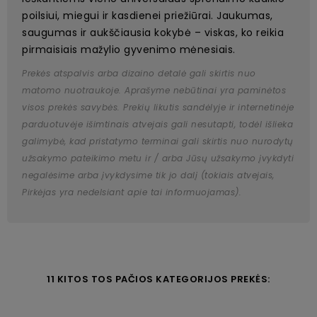
poilsiui, miegui ir kasdienei priežiūrai. Jaukumas,
saugumas ir aukščiausia kokybė – viskas, ko reikia
pirmaisiais mažylio gyvenimo mėnesiais.
Prekės atspalvis arba dizaino detalė gali skirtis nuo
matomo nuotraukoje. Aprašyme nebūtinai yra paminėtos
visos prekės savybės. Prekių likutis sandėlyje ir internetinėje
parduotuvėje išimtinais atvejais gali nesutapti, todėl išlieka
galimybė, kad pristatymo terminai gali skirtis nuo nurodytų
užsakymo pateikimo metu ir / arba Jūsų užsakymo įvykdyti
negalėsime arba įvykdysime tik jo dalį (tokiais atvejais,
Pirkėjas yra nedelsiant apie tai informuojamas).
11 KITOS TOS PAČIOS KATEGORIJOS PREKĖS: