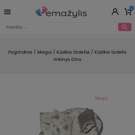
0


Pagrindinis
Miegui
Kūdikio lizdeliai
Kūdikio lizdelio
rinkinys Dino
Nauja