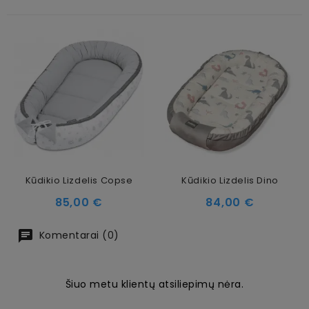
Kūdikio Lizdelis Copse
Kūdikio Lizdelis Dino
Kaina
Kaina
85,00 €
84,00 €
Komentarai (0)
Šiuo metu klientų atsiliepimų nėra.