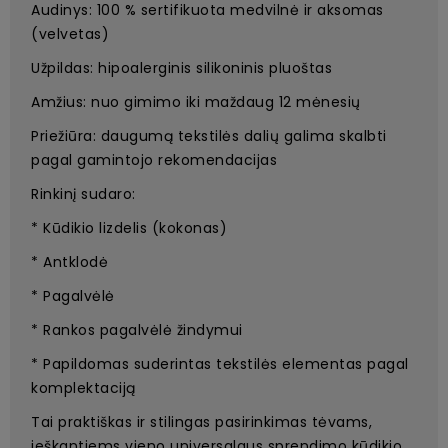
Audinys: 100 % sertifikuota medvilnė ir aksomas
(velvetas)
Užpildas: hipoalerginis silikoninis pluoštas
Amžius: nuo gimimo iki maždaug 12 mėnesių
Priežiūra: daugumą tekstilės dalių galima skalbti
pagal gamintojo rekomendacijas
Rinkinį sudaro:
* Kūdikio lizdelis (kokonas)
* Antklodė
* Pagalvėlė
* Rankos pagalvėlė žindymui
* Papildomas suderintas tekstilės elementas pagal
komplektaciją
Tai praktiškas ir stilingas pasirinkimas tėvams,
ieškantiems vieno universalaus sprendimo kūdikio