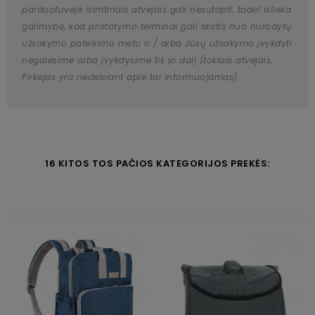
parduotuvėje išimtinais atvejais gali nesutapti, todėl išlieka
galimybė, kad pristatymo terminai gali skirtis nuo nurodytų
užsakymo pateikimo metu ir / arba Jūsų užsakymo įvykdyti
negalėsime arba įvykdysime tik jo dalį (tokiais atvejais,
Pirkėjas yra nedelsiant apie tai informuojamas).
16 KITOS TOS PAČIOS KATEGORIJOS PREKĖS: