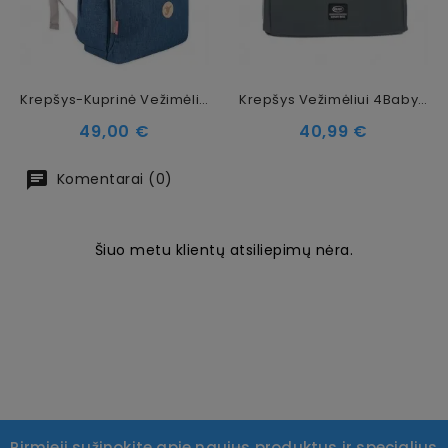
Krepšys-Kuprinė Vežimėliui Colibro Pop Blue
Krepšys Vežimėliui 4Baby XXIII Graphite
Kaina
Kaina
49,00 €
40,99 €
Komentarai (0)
Šiuo metu klientų atsiliepimų nėra.
Pirmieji sužinokite apie naujus produktus ir specialius