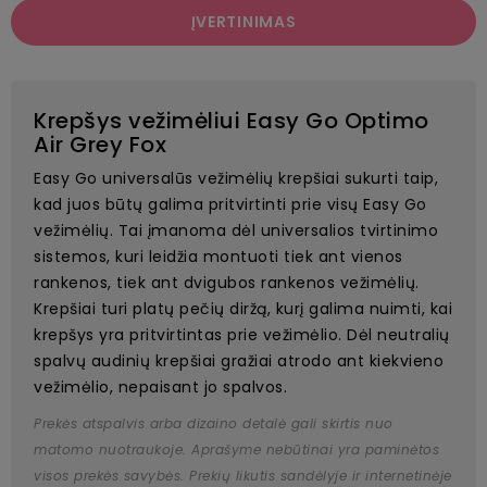
ĮVERTINIMAS
Krepšys vežimėliui Easy Go Optimo
Air Grey Fox
Easy Go universalūs vežimėlių krepšiai sukurti taip,
kad juos būtų galima pritvirtinti prie visų Easy Go
vežimėlių. Tai įmanoma dėl universalios tvirtinimo
sistemos, kuri leidžia montuoti tiek ant vienos
rankenos, tiek ant dvigubos rankenos vežimėlių.
Krepšiai turi platų pečių diržą, kurį galima nuimti, kai
krepšys yra pritvirtintas prie vežimėlio. Dėl neutralių
spalvų audinių krepšiai gražiai atrodo ant kiekvieno
vežimėlio, nepaisant jo spalvos.
Prekės atspalvis arba dizaino detalė gali skirtis nuo
matomo nuotraukoje. Aprašyme nebūtinai yra paminėtos
visos prekės savybės. Prekių likutis sandėlyje ir internetinėje