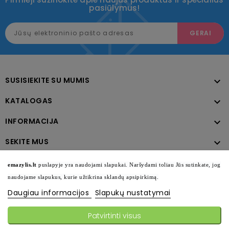
pasiūlymus!
SUSISIEKITE SU MUMIS

KATALOGAS

INFORMACIJA

SEKITE MUS

emazylis.lt
puslapyje yra naudojami slapukai. Naršydami toliau Jūs sutinkate, jog
naudojame slapukus, kurie užtikrina sklandų apsipirkimą.
Daugiau informacijos
Slapukų nustatymai
Patvirtinti visus
© 2026 - Visos teisės saugomos emazylis.lt