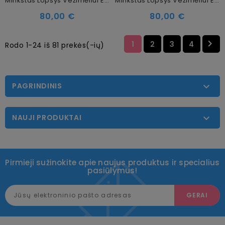
Minkštas Lopšys Vežimėliui EasyGo Echo Black
Minkštas Lopšys Vežimėliui EasyGo Echo Cloud Gray
80,00 €
80,00 €

1
2
3
4
Rodo 1-24 iš 81 prekės(-ių)
PAGRINDINIS

NAUJI PRODUKTAI

Pirmieji sužinokite apie naujus produktus ir specialius
pasiūlymus!