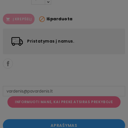

Išparduota
Į KREPŠELĮ

Pristatymas į namus.
INFORMUOTI MANE, KAI PREKĖ ATSIRAS PREKYBOJE
APRAŠYMAS