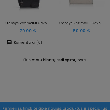
Krepšys Vežimėliui Cavoe Moi XL Meteorite
Krepšys Vežimėliui Cavoe Axo Shine Champagne
Kaina
Kaina
79,00 €
50,00 €
Komentarai (0)
Šiuo metu klientų atsiliepimų nėra.
Pirmieji sužinokite apie naujus produktus ir specialius