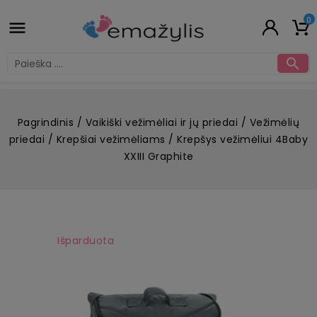
0


Pagrindinis
Vaikiški vežimėliai ir jų priedai
Vežimėlių
priedai
Krepšiai vežimėliams
Krepšys vežimėliui 4Baby
XXIII Graphite
Išparduota