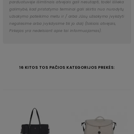
parduotuvėje išimtinais atvejais gali nesutapti, todėl išlieka
galimybė, kad pristatymo terminai gali skirtis nuo nurodytų
užsakymo pateikimo metu ir / arba Jūsų užsakymo įvykdyti
negalėsime arba įvykdysime tik jo dalį (tokiais atvejais,
Pirkėjas yra nedelsiant apie tai informuojamas).
16 KITOS TOS PAČIOS KATEGORIJOS PREKĖS: