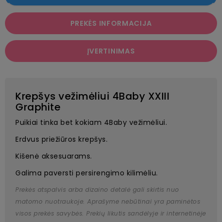
PREKĖS INFORMACIJA
ĮVERTINIMAS
Krepšys vežimėliui 4Baby XXIII
Graphite
Puikiai tinka bet kokiam 4Baby vežimėliui.
Erdvus priežiūros krepšys.
Kišenė aksesuarams.
Galima paversti persirengimo kilimėliu.
Prekės atspalvis arba dizaino detalė gali skirtis nuo
matomo nuotraukoje. Aprašyme nebūtinai yra paminėtos
visos prekės savybės. Prekių likutis sandėlyje ir internetinėje