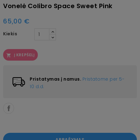
Vonelė Colibro Space Sweet Pink
65,00 €
Kiekis
Į KREPŠELĮ

Pristatymas į namus.
Pristatome per 5-
10 d.d.
APRAŠYMAS