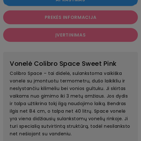
PREKĖS INFORMACIJA
ĮVERTINIMAS
Vonelė Colibro Space Sweet Pink
Colibro Space – tai didelė, sulankstoma vaikiška
vonelė su įmontuotu termometru, dušo laikikliu ir
neslystančiu kilimėliu bei vonios gultuku. Ji skirtas
vaikams nuo gimimo iki 3 metų amžiaus. Jos dydis
ir talpa užtikrina tokį ilgą naudojimo laiką. Bendras
ilgis net 84 cm, o talpa net 40 litrų. Space vonelė
yra viena didžiausių sulankstomų vonelių rinkoje. Ji
turi specialią sutvirtintą struktūrą, todėl nesilanksto
net nešiojant su vandeniu.