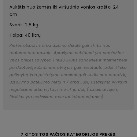
Aukštis nuo žemės iki viršutinio vonios krašto: 24
cm
Svoris: 2,8 kg
Talpa: 40 litrų
Prekės atspalvis arba dizaino detalė gali skirtis nuo
matomo nuotraukoje. Aprašyme nebūtinai yra paminėtos
visos prekės savybės. Prekių likutis sandėlyje ir internetinėje
parduotuvėje išimtinais atvejais gali nesutapti, todėl išlieka
galimybė, kad pristatymo terminai gali skirtis nuo nurodytų
užsakymo pateikimo metu ir / arba Jūsų užsakymo įvykdyti
negalėsime arba įvykdysime tik jo dalį (tokiais atvejais,
Pirkėjas yra nedelsiant apie tai informuojamas).
7 KITOS TOS PAČIOS KATEGORIJOS PREKĖS: