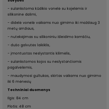
Savybės
- sulankstoma kūdikio vonelė su kojelėmis ir
silikonine dalimi,
- didelė vonelė vaikams nuo gimimo iki maždaug 3
metų amžiaus,
- nutekėjimas su silikoniniu išleidimo kamščiu,
- dušo galvutės laikiklis,
- įmontuotas neslystantis kilimėlis,
- sulankstomos kojos su neslystančiomis
pagalvėlėmis,
- maudymosi gultukas, skirtas vaikams nuo gimimo
iki 6 mėnesių
Techniniai duomenys
Ilgis: 84 cm
Plotis: 48 cm