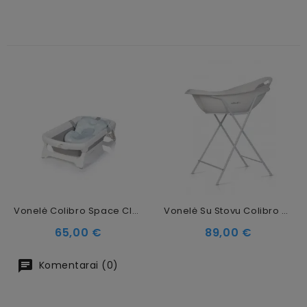
Vonelė Colibro Space Cloudy Blue
Vonelė Su Stovu Colibro SPA 2 In 1 Dove, 86 Cm
Kaina
Kaina
65,00 €
89,00 €
Komentarai (0)