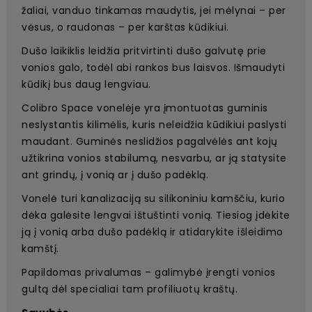
žaliai, vanduo tinkamas maudytis, jei mėlynai – per
vėsus, o raudonas – per karštas kūdikiui.
Dušo laikiklis leidžia pritvirtinti dušo galvutę prie
vonios galo, todėl abi rankos bus laisvos. Išmaudyti
kūdikį bus daug lengviau.
Colibro Space vonelėje yra įmontuotas guminis
neslystantis kilimėlis, kuris neleidžia kūdikiui paslysti
maudant. Guminės neslidžios pagalvėlės ant kojų
užtikrina vonios stabilumą, nesvarbu, ar ją statysite
ant grindų, į vonią ar į dušo padėklą.
Vonelė turi kanalizaciją su silikoniniu kamščiu, kurio
dėka galėsite lengvai ištuštinti vonią. Tiesiog įdėkite
ją į vonią arba dušo padėklą ir atidarykite išleidimo
kamštį.
Papildomas privalumas – galimybė įrengti vonios
gultą dėl specialiai tam profiliuotų kraštų.