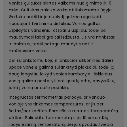
Vonios gultukas skirtas vaikams nuo gimimo iki 6
mėn. Gultukas palaiko vaiką atitinkamame ūgyje.
Gultuko aukštį ir jo nuolydį galima reguliuoti
naudojant tvirtinimo dirželius. Vonios gultas
užpildytas vandeniui atspariu užpildu, todėl po
maudymosi labai greitai išdžiūsta. Jis yra minkštas
ir lankstus, todėl patogu maudytis net ir
mažiausiam vaikui.
Dėl sulankstomų kojų ir lanksčios silikoninės dalies
Space vonelę galima sulankstyti plokščiai, todėl ją
daug lengviau laikyti vonios kambaryje. Išskleidus
vonią galima pastatyti ant grindų arba, pavyzdžiui,
įdėti į vonią ar dušo padėklą.
Integruotas termometras parodys, ar vanduo
vonioje yra tinkamos temperatūros, ar jis per
šaltas/per karštas. Pamirškite matuoti temperatūrą
alkūne. Palieskite termometrą ir jis 10 sekundžių
rodys esamą temperatūrą. Jei jo apvadas šviečia