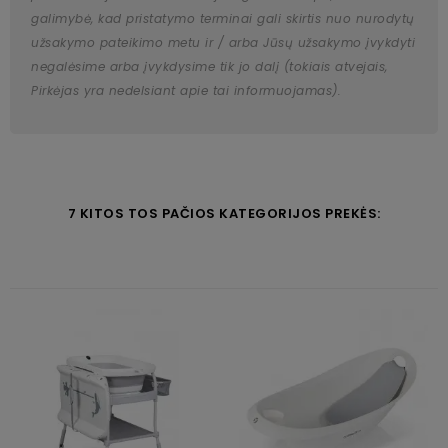
galimybė, kad pristatymo terminai gali skirtis nuo nurodytų
užsakymo pateikimo metu ir / arba Jūsų užsakymo įvykdyti
negalėsime arba įvykdysime tik jo dalį (tokiais atvejais,
Pirkėjas yra nedelsiant apie tai informuojamas).
7 KITOS TOS PAČIOS KATEGORIJOS PREKĖS: