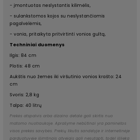
- įmontuotas neslystantis kilimėlis,
- sulankstomos kojos su neslystančiomis
pagalvėlėmis,
- vonia, pritaikyta pritvirtinti vonios gultą,
Techniniai duomenys
Ilgis: 84 cm
Plotis: 48 cm
Aukštis nuo žemės iki viršutinio vonios krašto: 24
cm
Svoris: 2,8 kg
Talpa: 40 litrų
Prekės atspalvis arba dizaino detalė gali skirtis nuo
matomo nuotraukoje. Aprašyme nebūtinai yra paminėtos
visos prekės savybės. Prekių likutis sandėlyje ir internetinėje
parduotuvėje išimtinais atvejais gali nesutapti, todėl išlieka