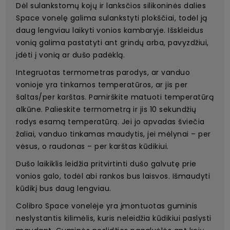
Dėl sulankstomų kojų ir lanksčios silikoninės dalies
Space vonelę galima sulankstyti plokščiai, todėl ją
daug lengviau laikyti vonios kambaryje. Išskleidus
vonią galima pastatyti ant grindų arba, pavyzdžiui,
įdėti į vonią ar dušo padėklą.
Integruotas termometras parodys, ar vanduo
vonioje yra tinkamos temperatūros, ar jis per
šaltas/per karštas. Pamirškite matuoti temperatūrą
alkūne. Palieskite termometrą ir jis 10 sekundžių
rodys esamą temperatūrą. Jei jo apvadas šviečia
žaliai, vanduo tinkamas maudytis, jei mėlynai – per
vėsus, o raudonas – per karštas kūdikiui.
Dušo laikiklis leidžia pritvirtinti dušo galvutę prie
vonios galo, todėl abi rankos bus laisvos. Išmaudyti
kūdikį bus daug lengviau.
Colibro Space vonelėje yra įmontuotas guminis
neslystantis kilimėlis, kuris neleidžia kūdikiui paslysti