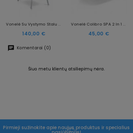
Vonelė Su Vystymo Stalu Colibro Flip
Vonelė Colibro SPA 2 In 1 Dove, 86 Cm
Kaina
Kaina
140,00 €
45,00 €
Komentarai (0)
Šiuo metu klientų atsiliepimų nėra.
Pirmieji sužinokite apie naujus produktus ir specialius
pasiūlymus!