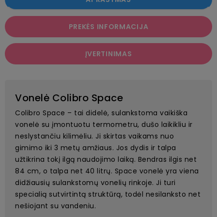
PREKĖS INFORMACIJA
ĮVERTINIMAS
Vonelė Colibro Space
Colibro Space – tai didelė, sulankstoma vaikiška
vonelė su įmontuotu termometru, dušo laikikliu ir
neslystančiu kilimėliu. Ji skirtas vaikams nuo
gimimo iki 3 metų amžiaus. Jos dydis ir talpa
užtikrina tokį ilgą naudojimo laiką. Bendras ilgis net
84 cm, o talpa net 40 litrų. Space vonelė yra viena
didžiausių sulankstomų vonelių rinkoje. Ji turi
specialią sutvirtintą struktūrą, todėl nesilanksto net
nešiojant su vandeniu.