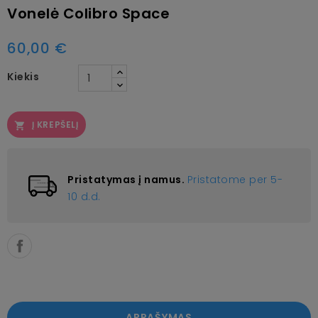
Vonelė Colibro Space
60,00 €
Kiekis
Į KREPŠELĮ

Pristatymas į namus.
Pristatome per 5-
10 d.d.
APRAŠYMAS