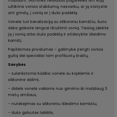
maudant. Guminės neslidžios pagalvėlės ant kojų
užtikrina vonios stabilumą, nesvarbu, ar ją statysite
ant grindų, į vonią ar į dušo padėklą.
Vonelė turi kanalizaciją su silikoniniu kamščiu, kurio
dėka galėsite lengvai ištuštinti vonią. Tiesiog įdėkite
ją į vonią arba dušo padėklą ir atidarykite išleidimo
kamštį.
Papildomas privalumas – galimybė įrengti vonios
gultą dėl specialiai tam profiliuotų kraštų.
Savybės
- sulankstoma kūdikio vonelė su kojelėmis ir
silikonine dalimi,
- didelė vonelė vaikams nuo gimimo iki maždaug 3
metų amžiaus,
- nutekėjimas su silikoniniu išleidimo kamščiu,
- dušo galvutės laikiklis,