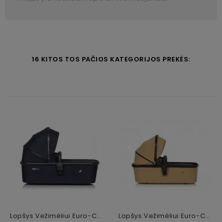
16 KITOS TOS PAČIOS KATEGORIJOS PREKĖS:
Lopšys Vežimėliui Euro-Cart Crox / Crox Pro Cosmic Blue
Lopšys Vežimėliui Euro-Cart Crox Camel 2023