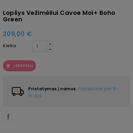
Lopšys Vežimėliui Cavoe Moi+ Boho
Green
209,00 €
Kiekis
Į KREPŠELĮ

Pristatymas į namus.
Pristatome per 5-
10 d.d.