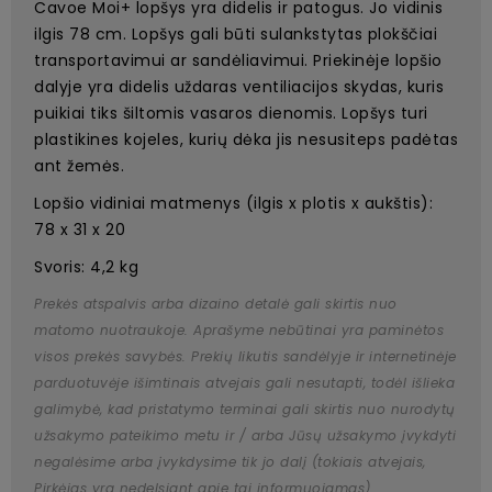
Cavoe Moi+ lopšys yra didelis ir patogus. Jo vidinis
ilgis 78 cm. Lopšys gali būti sulankstytas plokščiai
transportavimui ar sandėliavimui. Priekinėje lopšio
dalyje yra didelis uždaras ventiliacijos skydas, kuris
puikiai tiks šiltomis vasaros dienomis. Lopšys turi
plastikines kojeles, kurių dėka jis nesusiteps padėtas
ant žemės.
Lopšio vidiniai matmenys (ilgis x plotis x aukštis):
78 x 31 x 20
Svoris: 4,2 kg
Prekės atspalvis arba dizaino detalė gali skirtis nuo
matomo nuotraukoje. Aprašyme nebūtinai yra paminėtos
visos prekės savybės. Prekių likutis sandėlyje ir internetinėje
parduotuvėje išimtinais atvejais gali nesutapti, todėl išlieka
galimybė, kad pristatymo terminai gali skirtis nuo nurodytų
užsakymo pateikimo metu ir / arba Jūsų užsakymo įvykdyti
negalėsime arba įvykdysime tik jo dalį (tokiais atvejais,
Pirkėjas yra nedelsiant apie tai informuojamas).