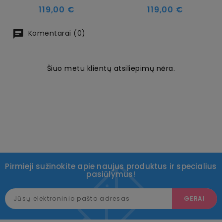
Kaina
Kaina
119,00 €
119,00 €
Komentarai (0)
Šiuo metu klientų atsiliepimų nėra.
Pirmieji sužinokite apie naujus produktus ir specialius
pasiūlymus!