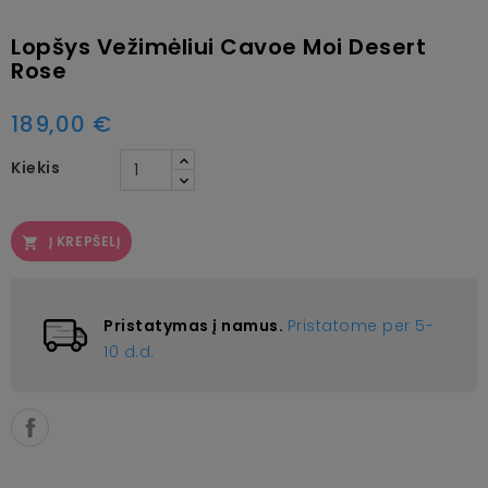
Lopšys Vežimėliui Cavoe Moi Desert
Rose
189,00 €
Kiekis
Į KREPŠELĮ

Pristatymas į namus.
Pristatome per 5-
10 d.d.