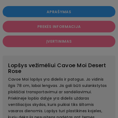
APRAŠYMAS
PREKĖS INFORMACIJA
ĮVERTINIMAS
Lopšys vežimėliui Cavoe Moi Desert
Rose
Cavoe Moi lopšys yra didelis ir patogus. Jo vidinis
ilgis 78 cm, labai lengvas. Jis gali būti sulankstytas
plokščiai transportavimui ar sandėliavimui.
Priekinėje lopšio dalyje yra didelis uždaras
ventiliacijos skydas, kuris puikiai tiks šiltomis
vasaros dienomis. Lopšys turi plastikines kojeles,
kurių dėka jis nesusiteps padėtas ant žemės.