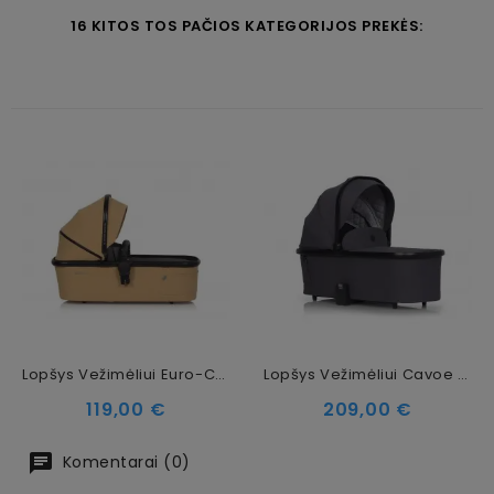
16 KITOS TOS PAČIOS KATEGORIJOS PREKĖS:
Lopšys Vežimėliui Euro-Cart Crox Camel 2023
Lopšys Vežimėliui Cavoe Moi+ Iron
Kaina
Kaina
119,00 €
209,00 €
Komentarai (0)