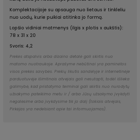
Komplektacijoje su apsauga nuo lietaus ir tinkleliu
nuo uodų, kurie puikiai atitinka jo formą.
Lopšio vidiniai matmenys (ilgis x plotis x aukštis):
78 x 31 x 20
Svoris: 4,2
Prekės atspalvis arba dizaino detalė gali skirtis nuo
matomo nuotraukoje. Aprašyme nebūtinai yra paminėtos
visos prekės savybės. Prekių likutis sandėlyje ir internetinėje
parduotuvėje išimtinais atvejais gali nesutapti, todėl išlieka
galimybė, kad pristatymo terminai gali skirtis nuo nurodytų
užsakymo pateikimo metu ir / arba Jūsų užsakymo įvykdyti
negalėsime arba įvykdysime tik jo dalį (tokiais atvejais,
Pirkėjas yra nedelsiant apie tai informuojamas).