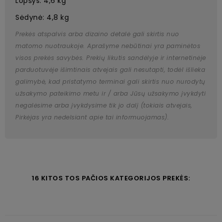
Lopšys: 4,6 kg
Sėdynė: 4,8 kg
Prekės atspalvis arba dizaino detalė gali skirtis nuo
matomo nuotraukoje. Aprašyme nebūtinai yra paminėtos
visos prekės savybės. Prekių likutis sandėlyje ir internetinėje
parduotuvėje išimtinais atvejais gali nesutapti, todėl išlieka
galimybė, kad pristatymo terminai gali skirtis nuo nurodytų
užsakymo pateikimo metu ir / arba Jūsų užsakymo įvykdyti
negalėsime arba įvykdysime tik jo dalį (tokiais atvejais,
Pirkėjas yra nedelsiant apie tai informuojamas).
16 KITOS TOS PAČIOS KATEGORIJOS PREKĖS: