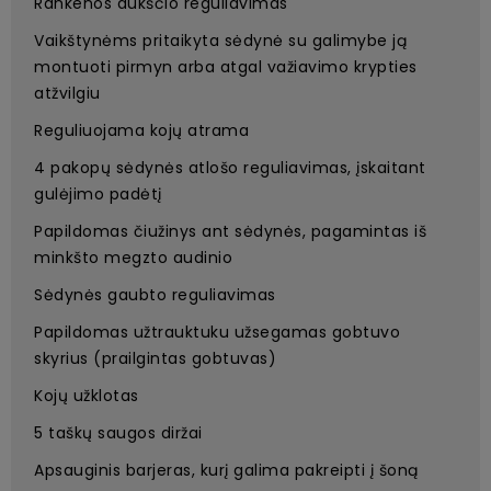
Rankenos aukščio reguliavimas
Vaikštynėms pritaikyta sėdynė su galimybe ją
montuoti pirmyn arba atgal važiavimo krypties
atžvilgiu
Reguliuojama kojų atrama
4 pakopų sėdynės atlošo reguliavimas, įskaitant
gulėjimo padėtį
Papildomas čiužinys ant sėdynės, pagamintas iš
minkšto megzto audinio
Sėdynės gaubto reguliavimas
Papildomas užtrauktuku užsegamas gobtuvo
skyrius (prailgintas gobtuvas)
Kojų užklotas
5 taškų saugos diržai
Apsauginis barjeras, kurį galima pakreipti į šoną