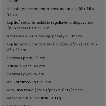
102 cm
Sulankstyto rėmo matmenys be ratukų: 92 x 58 x
37 cm
Lopšio/ sėdynės aukščio reguliavimo diapazonas
(nuo žemės): 53–58 cm
Rankenos aukštis tiesioje padėtyje: 102 cm
Lopšio vidiniai matmenys (ilgis/plotis/aukštis): 79 x
35 x 22 cm
Sėdynės plotis: 35 cm
Atlošo aukštis: 49 cm
Sėdynės gylis: 24 cm
Kojų atramos ilgis: 20 cm
Ratų skersmuo (galinis/priekinis): 19/27 cm
Rėmo svoris su ratukais: 9,8 kg