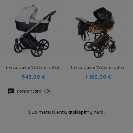
Universalus Vežimėlis Coletto Fado FX 2in1, Auksinės Spalvos Važiuoklė FX-04
Universalus Vežimėlis Junama Heart 3in1, Black/Copper
Kaina
Kaina
545,00 €
1 160,00 €
Komentarai (0)
Šiuo metu klientų atsiliepimų nėra.