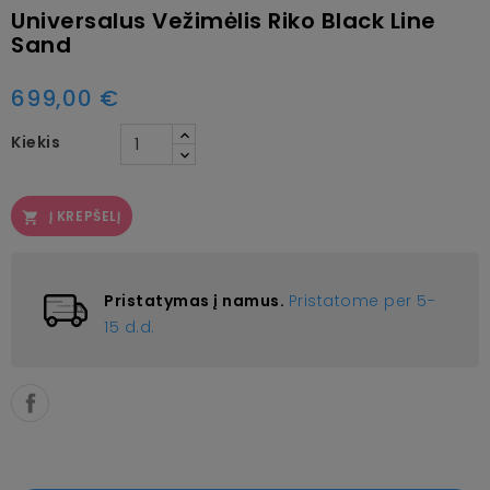
Universalus Vežimėlis Riko Black Line
Sand
699,00 €
Kiekis
Į KREPŠELĮ

Pristatymas į namus.
Pristatome per 5-
15 d.d.