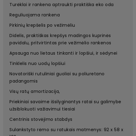
Turėklai ir rankena aptraukti praktiška eko oda
Reguliuojama rankena
Pirkinių krepšelis po vežimėliu
Didelis, praktiškas krepšys madingos kuprinės
pavidalu, pritvirtintas prie vežimėlio rankenos
Apsauga nuo lietaus tinkanti ir lopšiui, ir sėdynei
Tinklelis nuo uodų lopšiui
Novatoriški rutuliniai guoliai su poliuretano
padangomis
Visų ratų amortizacija,
Priekiniai savaime išsilyginantys ratai su galimybe
užsiblokuoti važiavimui tiesiai
Centrinis stovėjimo stabdys
Sulankstyto rėmo su ratukais matmenys: 92 x 58 x