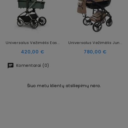
Universalus Vežimėlis EasyGo Giro Sage Green
Universalus Vežimėlis Junama Basic 2in1, Beige
Kaina
Kaina
420,00 €
780,00 €
Komentarai (0)
Šiuo metu klientų atsiliepimų nėra.