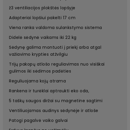
ž3 ventiliacijos plokštės lopšyje
Adapteriai lopšiui pakelti 17 cm
Viena ranka valdoma sulankstymo sistema
Didelė sėdynė vaikams iki 22 kg
Sėdynę galima montuoti į priekį arba atgal
važiavimo krypties atžvilgiu
Trijų pakopų atlošo reguliavimas nuo visiškai
gulimos iki sėdimos padėties
Reguliuojama kojų atrama
Rankena ir turėklai aptraukti eko oda,
5 taškų saugos diržai su magnetine sagtimi
Ventiliuojamas audinys sėdynėje ir atloše
Patogi pagalvė vaiko galvai