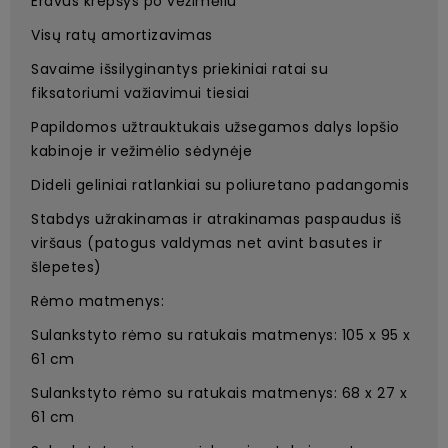
Erdvus krepšys po vežimėliu
Visų ratų amortizavimas
Savaime išsilyginantys priekiniai ratai su
fiksatoriumi važiavimui tiesiai
Papildomos užtrauktukais užsegamos dalys lopšio
kabinoje ir vežimėlio sėdynėje
Dideli geliniai ratlankiai su poliuretano padangomis
Stabdys užrakinamas ir atrakinamas paspaudus iš
viršaus (patogus valdymas net avint basutes ir
šlepetes)
Rėmo matmenys:
Sulankstyto rėmo su ratukais matmenys: 105 x 95 x
61 cm
Sulankstyto rėmo su ratukais matmenys: 68 x 27 x
61 cm