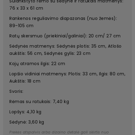
Sulankstyto rėmo su sėdyne ir ratukais matmenys:
76 x 33 x 61 cm
Rankenos reguliavimo diapazonas (nuo žemės):
89–105 cm
Ratų skersmuo (priekiniai/galiniai): 20 cm/ 27 cm
Sėdynės matmenys: Sėdynės plotis: 35 cm, Atlošo
aukštis: 56 cm, Sėdynės gylis: 23 cm
Kojų atramos ilgis: 22 cm
Lopšio vidiniai matmenys: Plotis: 33 cm, Ilgis: 80 cm,
Aukštis: 18 cm
Svoris:
Rėmas su ratukais: 7,40 kg
Lopšys: 4,10 kg
Sėdynė: 3,60 kg
Prekės atspalvis arba dizaino detalė gali skirtis nuo