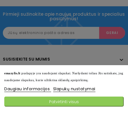
Pirmieji sužinokite apie naujus produktus ir specialius
pasiūlymus!
SUSISIEKITE SU MUMIS

KATALOGAS

emazylis.lt
puslapyje yra naudojami slapukai. Naršydami toliau Jūs sutinkate, jog
naudojame slapukus, kurie užtikrina sklandų apsipirkimą.
INFORMACIJA

Daugiau informacijos
Slapukų nustatymai
SEKITE MUS

Patvirtinti visus