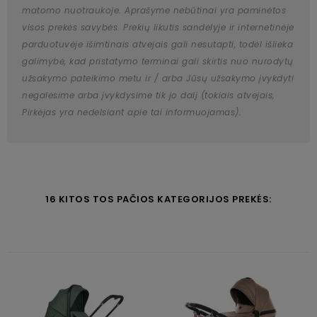
matomo nuotraukoje. Aprašyme nebūtinai yra paminėtos
visos prekės savybės. Prekių likutis sandėlyje ir internetinėje
parduotuvėje išimtinais atvejais gali nesutapti, todėl išlieka
galimybė, kad pristatymo terminai gali skirtis nuo nurodytų
užsakymo pateikimo metu ir / arba Jūsų užsakymo įvykdyti
negalėsime arba įvykdysime tik jo dalį (tokiais atvejais,
Pirkėjas yra nedelsiant apie tai informuojamas).
16 KITOS TOS PAČIOS KATEGORIJOS PREKĖS: