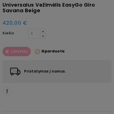
Universalus Vežimėlis EasyGo Giro
Savana Beige
420,00 €
Kiekis

Išparduota
Į KREPŠELĮ

Pristatymas į namus.