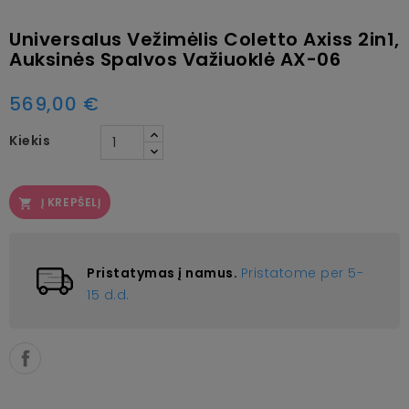
Universalus Vežimėlis Coletto Axiss 2in1,
Auksinės Spalvos Važiuoklė AX-06
569,00 €
Kiekis
Į KREPŠELĮ

Pristatymas į namus.
Pristatome per 5-
15 d.d.