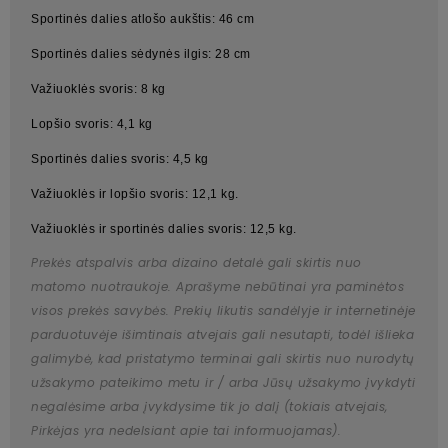
Sportinės dalies atlošo aukštis: 46 cm
Sportinės dalies sėdynės ilgis: 28 cm
Važiuoklės svoris: 8 kg
Lopšio svoris: 4,1 kg
Sportinės dalies svoris: 4,5 kg
Važiuoklės ir lopšio svoris: 12,1 kg.
Važiuoklės ir sportinės dalies svoris: 12,5 kg.
Prekės atspalvis arba dizaino detalė gali skirtis nuo
matomo nuotraukoje. Aprašyme nebūtinai yra paminėtos
visos prekės savybės. Prekių likutis sandėlyje ir internetinėje
parduotuvėje išimtinais atvejais gali nesutapti, todėl išlieka
galimybė, kad pristatymo terminai gali skirtis nuo nurodytų
užsakymo pateikimo metu ir / arba Jūsų užsakymo įvykdyti
negalėsime arba įvykdysime tik jo dalį (tokiais atvejais,
Pirkėjas yra nedelsiant apie tai informuojamas).