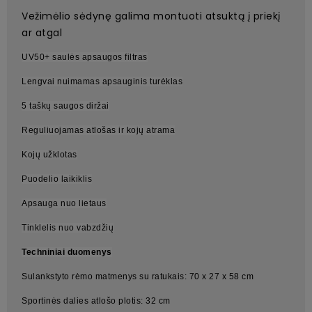
Vežimėlio sėdynę galima montuoti atsuktą į priekį
ar atgal
UV50+ saulės apsaugos filtras
Lengvai nuimamas apsauginis turėklas
5 taškų saugos diržai
Reguliuojamas atlošas ir kojų atrama
Kojų užklotas
Puodelio laikiklis
Apsauga nuo lietaus
Tinklelis nuo vabzdžių
Techniniai duomenys
Sulankstyto rėmo matmenys su ratukais: 70 x 27 x 58 cm
Sportinės dalies atlošo plotis: 32 cm