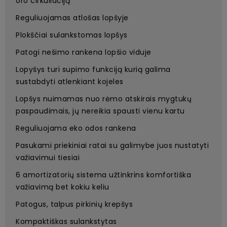
oro cirkuliaciją
Reguliuojamas atlošas lopšyje
Plokščiai sulankstomas lopšys
Patogi nešimo rankena lopšio viduje
Lopyšys turi supimo funkciją kurią galima
sustabdyti atlenkiant kojeles
Lopšys nuimamas nuo rėmo atskirais mygtukų
paspaudimais, jų nereikia spausti vienu kartu
Reguliuojama eko odos rankena
Pasukami priekiniai ratai su galimybe juos nustatyti
važiavimui tiesiai
6 amortizatorių sistema užtinkrins komfortiška
važiavimą bet kokiu keliu
Patogus, talpus pirkinių krepšys
Kompaktiškas sulankstytas