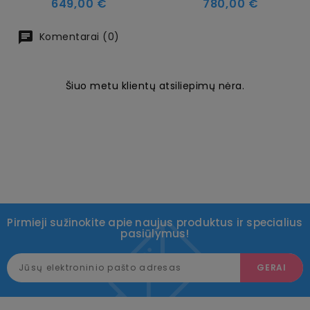
Kaina
Kaina
649,00 €
780,00 €
Komentarai (0)
Šiuo metu klientų atsiliepimų nėra.
Pirmieji sužinokite apie naujus produktus ir specialius
pasiūlymus!