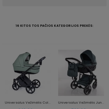
16 KITOS TOS PAČIOS KATEGORIJOS PREKĖS:
Universalus Vežimėlis Coletto Fado Eco 3in1, Juodos Spalvos Važiuoklė ECO-03
Universalus Vežimėlis Junama Basic 2in1, Petrol