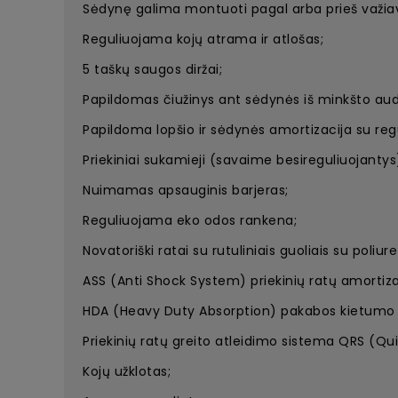
Sėdynę galima montuoti pagal arba prieš važiav
Reguliuojama kojų atrama ir atlošas;
5 taškų saugos diržai;
Papildomas čiužinys ant sėdynės iš minkšto aud
Papildoma lopšio ir sėdynės amortizacija su re
Priekiniai sukamieji (savaime besireguliuojantys)
Nuimamas apsauginis barjeras;
Reguliuojama eko odos rankena;
Novatoriški ratai su rutuliniais guoliais su poli
ASS (Anti Shock System) priekinių ratų amortiz
HDA (Heavy Duty Absorption) pakabos kietumo 
Priekinių ratų greito atleidimo sistema QRS (Qu
Kojų užklotas;