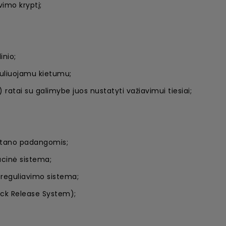
imo kryptį;
inio;
guliuojamu kietumu;
 ratai su galimybe juos nustatyti važiavimui tiesiai;
uretano padangomis;
acinė sistema;
reguliavimo sistema;
ick Release System);