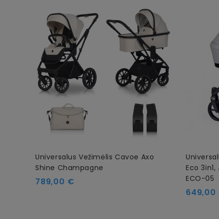
Universalus Vežimėlis Cavoe Axo
Universa
Shine Champagne
Eco 3in1,
ECO-05
Kaina
789,00 €
Kaina
649,00