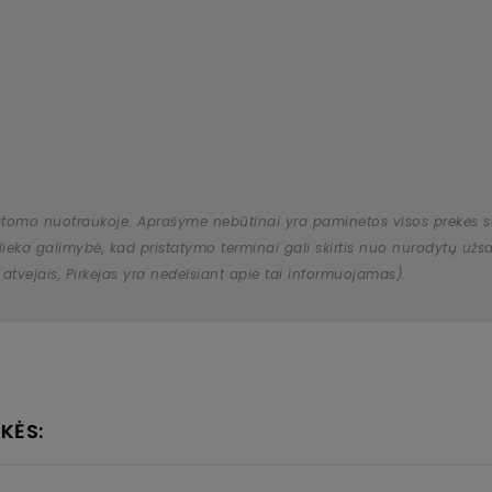
atomo nuotraukoje. Aprašyme nebūtinai yra paminėtos visos prekės savy
 išlieka galimybė, kad pristatymo terminai gali skirtis nuo nurodytų 
 atvejais, Pirkėjas yra nedelsiant apie tai informuojamas).
KĖS: