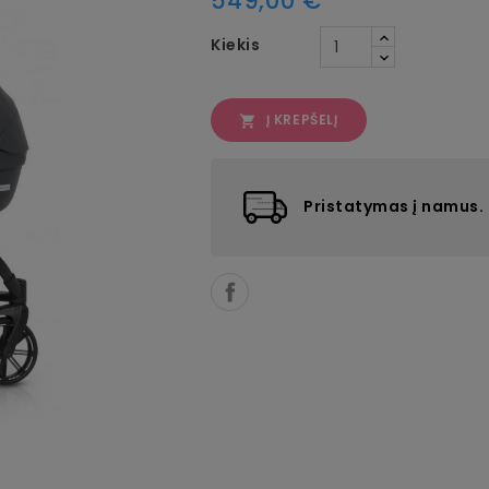
549,00 €
Kiekis
Į KREPŠELĮ

Pristatymas į namus.