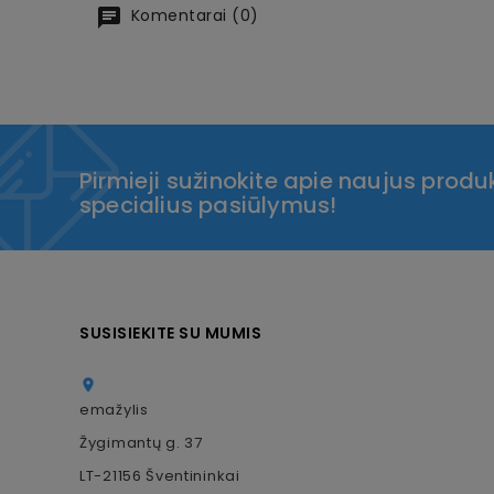
Komentarai (0)
Pirmieji sužinokite apie naujus produk
specialius pasiūlymus!
SUSISIEKITE SU MUMIS

emažylis
Žygimantų g. 37
LT-21156 Šventininkai