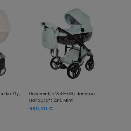
ma Muffy,
Universalus Vežimėlis Junama
Unive
HandCraft 2in1, Mint
Eco 2
ECO-
Kaina
990,00 €
Kain
549