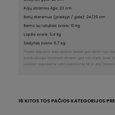
Kojų atramos ilgis: 23 cm
Ratų skersmuo (priekyje / gale): 24/29 cm
Rėmo su ratukais svoris: 10 kg
Lopšio svoris: 5,4 kg
Sėdynės svoris: 6,7 kg.
Prekės atspalvis arba dizaino detalė gali skirtis nuo m
parduotuvėje išimtinais atvejais gali nesutapti, todėl
įvykdyti negalėsime arba įvykdysime tik jo dalį (tokiais
16 KITOS TOS PAČIOS KATEGORIJOS PRE