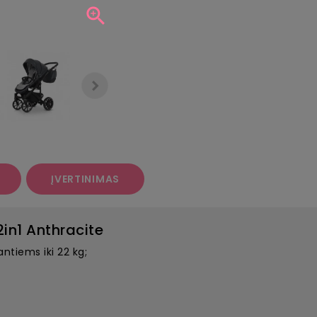

ĮVERTINIMAS
in1 Anthracite
ntiems iki 22 kg;