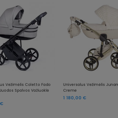
lus Vežimėlis Coletto Fado
Universalus Vežimėlis Juna
 Juodos Spalvos Važiuoklė
Creme
Kaina
1 180,00 €
 €