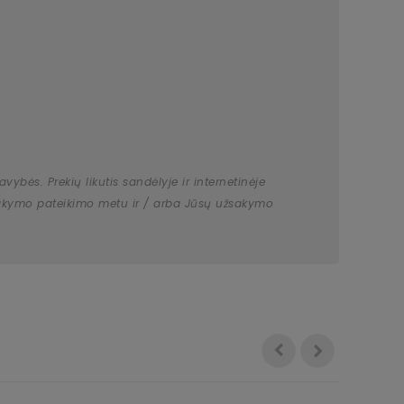
bės. Prekių likutis sandėlyje ir internetinėje
užsakymo pateikimo metu ir / arba Jūsų užsakymo