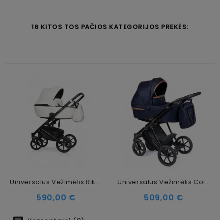
16 KITOS TOS PAČIOS KATEGORIJOS PREKĖS:
Universalus Vežimėlis Riko Basic Ozon 2in1, 07 Cream
Universalus Vežimėlis Coletto Dante 2in1, Juodos Spalvos Važiuoklė D-14
Kaina
Kaina
590,00 €
509,00 €