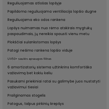
Reguliuojamas atlošas lopšyje
Papildoma reguliuojama ventiliacija lopšio dugne
Reguliuojama eko odos rankena
Lopšys nuimamas nuo rėmo atskirais mygtukų
paspaudimais, jų nereikia spausti vienu metu
Plokščiai sulankstomas lopšys
Patogi nešimo rankena lopšio viduje
UV50+ saulės apsaugos filtras
6 amortizatorių sistema užtinkrins komfortiška
važiavimą bet kokiu keliu
Pasukami priekiniai ratai su galimybe juos nustatyti
važiavimui tiesiai
Prailginamas stogelis
Patogus, talpus pirkinių krepšys