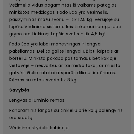
Vežimėlio vidus pagamintas iš vaikams patogios
minkštos medžiagos. Fado Eco yra vežimėlis,
pasižymintis mažu svoriu – tik 12,5 kg versijoje su
lopšiu. Vėdinimo sistema leis tinkamai sureguliuoti
gryno oro tiekimą. Lopšio svotis - tik 4,5 kg!
Fado Eco yra labai manevringas ir lengvai
pakeliamas. Dėl to galite lengvai užlipti laiptais ar
borteliu. Minkšta pakaba pasitarnaus bet kokioje
vietovėje – nesvarbu, ar tai miško takai, ar miesto
gatvės. Gelio ratukai atsparūs dilimui ir dūriams.
Rėmas su ratais sveria tik 8 kg.
Savybės
Lengvas aliuminio rėmas
Panoraminis langas su tinkleliu prie kojų palengvins
oro srautą
Vėdinimo skydelis kabinoje