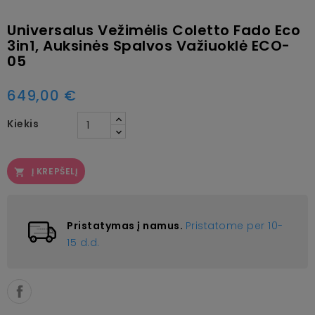
Universalus Vežimėlis Coletto Fado Eco
3in1, Auksinės Spalvos Važiuoklė ECO-
05
649,00 €
Kiekis
Į KREPŠELĮ

Pristatymas į namus.
Pristatome per 10-
15 d.d.