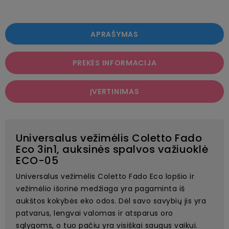
APRAŠYMAS
PREKĖS INFORMACIJA
ĮVERTINIMAS
Universalus vežimėlis Coletto Fado
Eco 3in1, auksinės spalvos važiuoklė
ECO-05
Universalus vežimėlis Coletto Fado Eco lopšio ir
vežimėlio išorinė medžiaga yra pagaminta iš
aukštos kokybės eko odos. Dėl savo savybių jis yra
patvarus, lengvai valomas ir atsparus oro
sąlygoms, o tuo pačiu yra visiškai saugus vaikui.