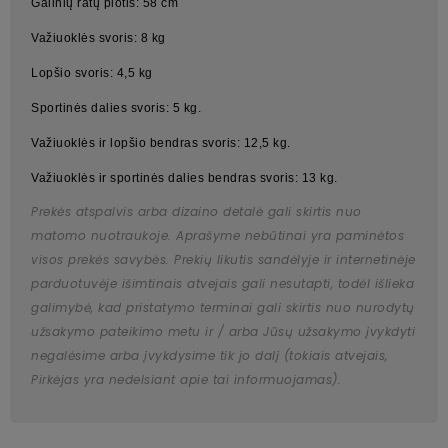
Galinių ratų plotis: 58 cm
Važiuoklės svoris: 8 kg
Lopšio svoris: 4,5 kg
Sportinės dalies svoris: 5 kg.
Važiuoklės ir lopšio bendras svoris: 12,5 kg.
Važiuoklės ir sportinės dalies bendras svoris: 13 kg.
Prekės atspalvis arba dizaino detalė gali skirtis nuo
matomo nuotraukoje. Aprašyme nebūtinai yra paminėtos
visos prekės savybės. Prekių likutis sandėlyje ir internetinėje
parduotuvėje išimtinais atvejais gali nesutapti, todėl išlieka
galimybė, kad pristatymo terminai gali skirtis nuo nurodytų
užsakymo pateikimo metu ir / arba Jūsų užsakymo įvykdyti
negalėsime arba įvykdysime tik jo dalį (tokiais atvejais,
Pirkėjas yra nedelsiant apie tai informuojamas).