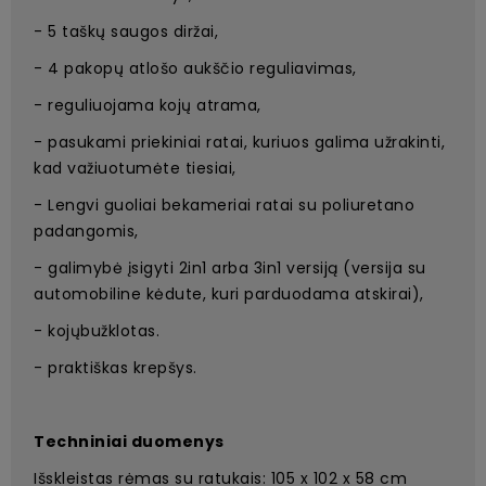
- 5 taškų saugos diržai,
- 4 pakopų atlošo aukščio reguliavimas,
- reguliuojama kojų atrama,
- pasukami priekiniai ratai, kuriuos galima užrakinti,
kad važiuotumėte tiesiai,
- Lengvi guoliai bekameriai ratai su poliuretano
padangomis,
- galimybė įsigyti 2in1 arba 3in1 versiją (versija su
automobiline kėdute, kuri parduodama atskirai),
- kojųbužklotas.
- praktiškas krepšys.
Techniniai duomenys
Išskleistas rėmas su ratukais: 105 x 102 x 58 cm