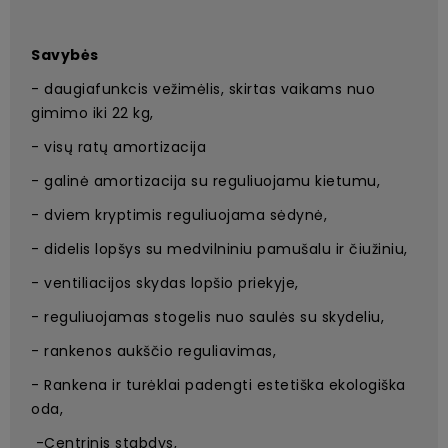
Savybės
- daugiafunkcis vežimėlis, skirtas vaikams nuo
gimimo iki 22 kg,
- visų ratų amortizacija
- galinė amortizacija su reguliuojamu kietumu,
- dviem kryptimis reguliuojama sėdynė,
- didelis lopšys su medvilniniu pamušalu ir čiužiniu,
- ventiliacijos skydas lopšio priekyje,
- reguliuojamas stogelis nuo saulės su skydeliu,
- rankenos aukščio reguliavimas,
- Rankena ir turėklai padengti estetiška ekologiška
oda,
-Centrinis stabdys,