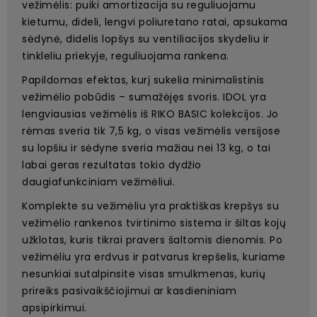
vežimėlis: puiki amortizacija su reguliuojamu
kietumu, dideli, lengvi poliuretano ratai, apsukama
sėdynė, didelis lopšys su ventiliacijos skydeliu ir
tinkleliu priekyje, reguliuojama rankena.
Papildomas efektas, kurį sukelia minimalistinis
vežimėlio pobūdis – sumažėjęs svoris. IDOL yra
lengviausias vežimėlis iš RIKO BASIC kolekcijos. Jo
rėmas sveria tik 7,5 kg, o visas vežimėlis versijose
su lopšiu ir sėdyne sveria mažiau nei 13 kg, o tai
labai geras rezultatas tokio dydžio
daugiafunkciniam vežimėliui.
Komplekte su vežimėliu yra praktiškas krepšys su
vežimėlio rankenos tvirtinimo sistema ir šiltas kojų
užklotas, kuris tikrai pravers šaltomis dienomis. Po
vežimėliu yra erdvus ir patvarus krepšelis, kuriame
nesunkiai sutalpinsite visas smulkmenas, kurių
prireiks pasivaikščiojimui ar kasdieniniam
apsipirkimui.