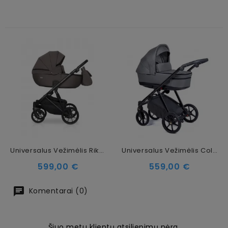
Universalus Vežimėlis Riko Basic Montana 2in1, 01 Taupe
Universalus Vežimėlis Coletto Axiss 2in1, Juodos Spalvos Važiuoklė AX-03
Kaina
Kaina
599,00 €
559,00 €
Komentarai (0)
Šiuo metu klientų atsiliepimų nėra.