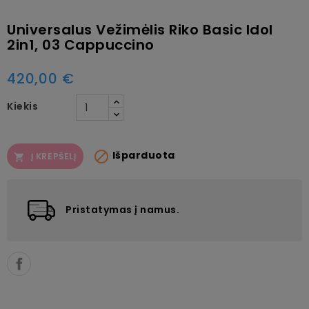
Universalus Vežimėlis Riko Basic Idol
2in1, 03 Cappuccino
420,00 €
Kiekis

Išparduota
Į KREPŠELĮ

Pristatymas į namus.