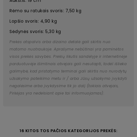
Aukštis: 19 cm
Rėmo su ratukais svoris: 7,50 kg
Lopšio svoris: 4,90 kg
Sėdynės svoris: 5,30 kg
Prekės atspalvis arba dizaino detalė gali skirtis nuo
matomo nuotraukoje. Aprašyme nebūtinai yra paminėtos
visos prekės savybės. Prekių likutis sandėlyje ir internetinėje
parduotuvėje išimtinais atvejais gali nesutapti, todėl išlieka
galimybė, kad pristatymo terminai gali skirtis nuo nurodytų
užsakymo pateikimo metu ir / arba Jūsų užsakymo įvykdyti
negalėsime arba įvykdysime tik jo dalį (tokiais atvejais,
Pirkėjas yra nedelsiant apie tai informuojamas).
16 KITOS TOS PAČIOS KATEGORIJOS PREKĖS: