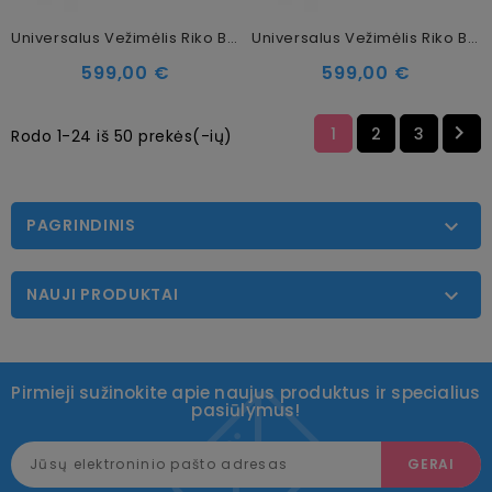
Universalus Vežimėlis Riko Basic Montana 2in1, 04 Onyx
Universalus Vežimėlis Riko Basic Montana 2in1, 01 Taupe
599,00 €
599,00 €

1
2
3
Rodo 1-24 iš 50 prekės(-ių)
PAGRINDINIS

NAUJI PRODUKTAI

Pirmieji sužinokite apie naujus produktus ir specialius
pasiūlymus!