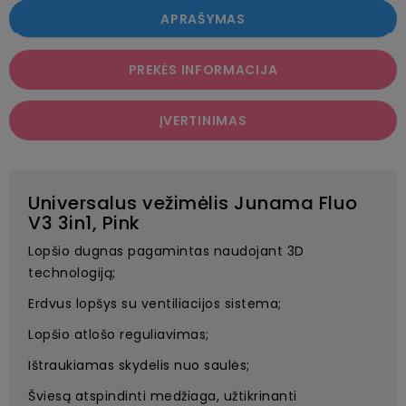
APRAŠYMAS
PREKĖS INFORMACIJA
ĮVERTINIMAS
Universalus vežimėlis Junama Fluo
V3 3in1, Pink
Lopšio dugnas pagamintas naudojant 3D
technologiją;
Erdvus lopšys su ventiliacijos sistema;
Lopšio atlošo reguliavimas;
Ištraukiamas skydelis nuo saulės;
Šviesą atspindinti medžiaga, užtikrinanti