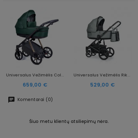
Universalus Vežimėlis Coletto Axiss 3in1, Auksinės Spalvos Važiuoklė AX-07
Universalus Vežimėlis Riko Senso 2in1 Lagoon
Kaina
Kaina
659,00 €
529,00 €
Komentarai (0)
Šiuo metu klientų atsiliepimų nėra.