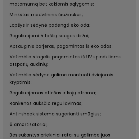
matomumą bet kokiomis sąlygomis;
Minkštas medvilninis čiužinukas;
Lopšys ir sėdynė padengti eko oda;
Reguliuojami 5 taškų saugos diržai;
Apsauginis barjeras, pagamintas iš eko odos;
Vežimėlio stogelis pagamintas iš UV spinduliams
atsparių audinių;
Vežimėlio sėdyne galima montuoti dviejomis
kryptimis;
Reguliuojamas atlošas ir kojų atrama;
Rankenos aukščio reguliavimas;
Anti-shock sistema sugerianti smūgius;
6 amortizatoriai;
Besisukantys priekiniai ratai su galimbe juos