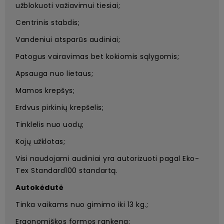
užblokuoti važiavimui tiesiai;
Centrinis stabdis;
Vandeniui atsparūs audiniai;
Patogus vairavimas bet kokiomis sąlygomis;
Apsauga nuo lietaus;
Mamos krepšys;
Erdvus pirkinių krepšelis;
Tinklelis nuo uodų;
Kojų užklotas;
Visi naudojami audiniai yra autorizuoti pagal Eko-
Tex Standard100 standartą.
Autokėdutė
Tinka vaikams nuo gimimo iki 13 kg.;
Ergonomiškos formos rankena;