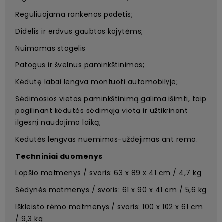
Reguliuojama rankenos padėtis;
Didelis ir erdvus gaubtas kojytėms;
Nuimamas stogelis
Patogus ir švelnus paminkštinimas;
Kėdutę labai lengva montuoti automobilyje;
Sėdimosios vietos paminkštinimą galima išimti, taip
pagilinant kėdutės sėdimąją vietą ir užtikrinant
ilgesnį naudojimo laiką;
Kėdutės lengvas nuėmimas-uždėjimas ant rėmo.
Techniniai duomenys
Lopšio matmenys / svoris: 63 x 89 x 41 cm / 4,7 kg
Sėdynės matmenys / svoris: 61 x 90 x 41 cm / 5,6 kg
Iškleisto rėmo matmenys / svoris: 100 x 102 x 61 cm
/ 9,3 kg