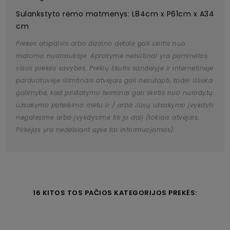
Sulankstyto rėmo matmenys: L84cm x P61cm x A34
cm
Prekės atspalvis arba dizaino detalė gali skirtis nuo
matomo nuotraukoje. Aprašyme nebūtinai yra paminėtos
visos prekės savybės. Prekių likutis sandėlyje ir internetinėje
parduotuvėje išimtinais atvejais gali nesutapti, todėl išlieka
galimybė, kad pristatymo terminai gali skirtis nuo nurodytų
užsakymo pateikimo metu ir / arba Jūsų užsakymo įvykdyti
negalėsime arba įvykdysime tik jo dalį (tokiais atvejais,
Pirkėjas yra nedelsiant apie tai informuojamas).
16 KITOS TOS PAČIOS KATEGORIJOS PREKĖS: