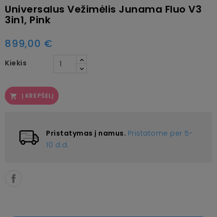
Universalus Vežimėlis Junama Fluo V3
3in1, Pink
899,00 €
Kiekis
Į KREPŠELĮ

Pristatymas į namus.
Pristatome per 5-
10 d.d.