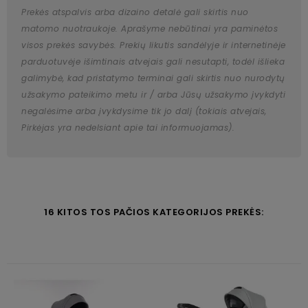
Prekės atspalvis arba dizaino detalė gali skirtis nuo
matomo nuotraukoje. Aprašyme nebūtinai yra paminėtos
visos prekės savybės. Prekių likutis sandėlyje ir internetinėje
parduotuvėje išimtinais atvejais gali nesutapti, todėl išlieka
galimybė, kad pristatymo terminai gali skirtis nuo nurodytų
užsakymo pateikimo metu ir / arba Jūsų užsakymo įvykdyti
negalėsime arba įvykdysime tik jo dalį (tokiais atvejais,
Pirkėjas yra nedelsiant apie tai informuojamas).
16 KITOS TOS PAČIOS KATEGORIJOS PREKĖS: