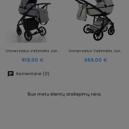
Universalus Vežimėlis Junama Smart 3in1, Grey
Universalus Vežimėlis Junama Space Eco 2in1, Grey
Kaina
Kaina
819,00 €
669,00 €
Komentarai (0)
Šiuo metu klientų atsiliepimų nėra.