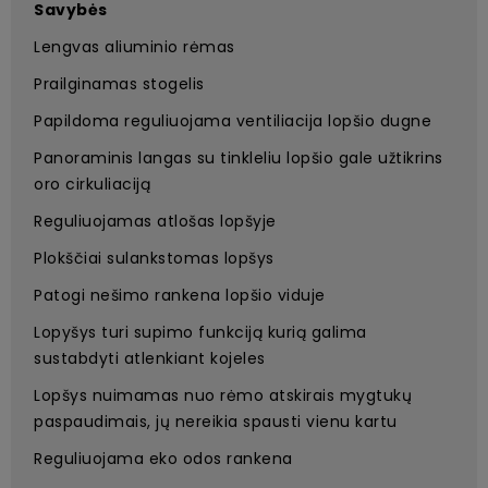
Savybės
Lengvas aliuminio rėmas
Prailginamas stogelis
Papildoma reguliuojama ventiliacija lopšio dugne
Panoraminis langas su tinkleliu lopšio gale užtikrins
oro cirkuliaciją
Reguliuojamas atlošas lopšyje
Plokščiai sulankstomas lopšys
Patogi nešimo rankena lopšio viduje
Lopyšys turi supimo funkciją kurią galima
sustabdyti atlenkiant kojeles
Lopšys nuimamas nuo rėmo atskirais mygtukų
paspaudimais, jų nereikia spausti vienu kartu
Reguliuojama eko odos rankena