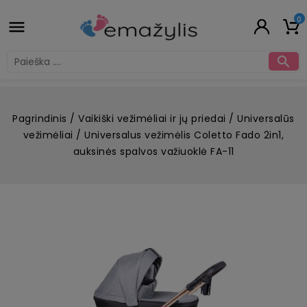
0


Pagrindinis
Vaikiški vežimėliai ir jų priedai
Universalūs
vežimėliai
Universalus vežimėlis Coletto Fado 2in1,
auksinės spalvos važiuoklė FA-11