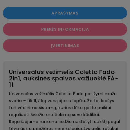
APRAŠYMAS
PREKĖS INFORMACIJA
ĮVERTINIMAS
Universalus vežimėlis Coletto Fado
2in1, auksinės spalvos važiuoklė FA-
11
Universalus vežimėlis Coletto Fado pasižymi mažu
svoriu – tik 11,7 kg versijoje su lopšiu. Be to, lopšys
turi vėdinimo sistemą, kurios dėka galite puikiai
reguliuoti šviežio oro tiekimą savo kūdikiui.
Reguliuojama rankena leidžia nustatyti aukštį pagal
tėvų ūgį, o priežiūros nereikalaujantys gelio ratukai