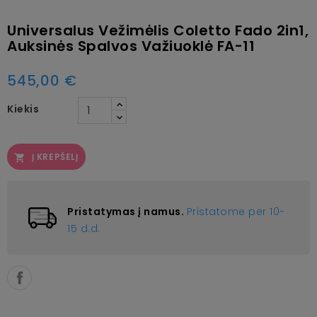
Universalus Vežimėlis Coletto Fado 2in1,
Auksinės Spalvos Važiuoklė FA-11
545,00 €
Kiekis
Į KREPŠELĮ

Pristatymas į namus.
Pristatome per 10-
15 d.d.