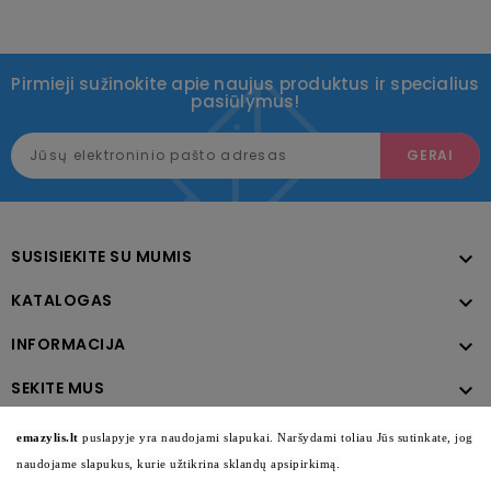
Pirmieji sužinokite apie naujus produktus ir specialius
pasiūlymus!
SUSISIEKITE SU MUMIS

KATALOGAS

INFORMACIJA

SEKITE MUS

emazylis.lt
puslapyje yra naudojami slapukai. Naršydami toliau Jūs sutinkate, jog
naudojame slapukus, kurie užtikrina sklandų apsipirkimą.