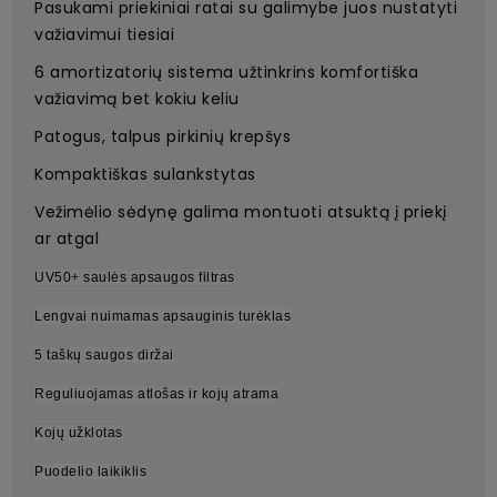
Pasukami priekiniai ratai su galimybe juos nustatyti
važiavimui tiesiai
6 amortizatorių sistema užtinkrins komfortiška
važiavimą bet kokiu keliu
Patogus, talpus pirkinių krepšys
Kompaktiškas sulankstytas
Vežimėlio sėdynę galima montuoti atsuktą į priekį
ar atgal
UV50+ saulės apsaugos filtras
Lengvai nuimamas apsauginis turėklas
5 taškų saugos diržai
Reguliuojamas atlošas ir kojų atrama
Kojų užklotas
Puodelio laikiklis