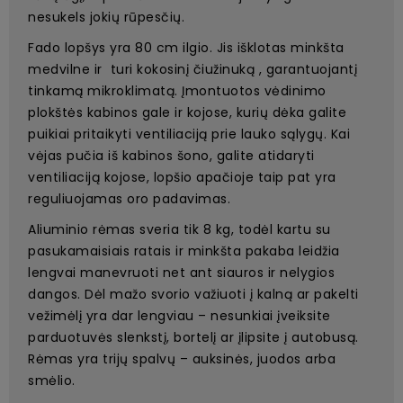
nesukels jokių rūpesčių.
Fado lopšys yra 80 cm ilgio. Jis išklotas minkšta
medvilne ir turi kokosinį čiužinuką , garantuojantį
tinkamą mikroklimatą. Įmontuotos vėdinimo
plokštės kabinos gale ir kojose, kurių dėka galite
puikiai pritaikyti ventiliaciją prie lauko sąlygų. Kai
vėjas pučia iš kabinos šono, galite atidaryti
ventiliaciją kojose, lopšio apačioje taip pat yra
reguliuojamas oro padavimas.
Aliuminio rėmas sveria tik 8 kg, todėl kartu su
pasukamaisiais ratais ir minkšta pakaba leidžia
lengvai manevruoti net ant siauros ir nelygios
dangos. Dėl mažo svorio važiuoti į kalną ar pakelti
vežimėlį yra dar lengviau – nesunkiai įveiksite
parduotuvės slenkstį, bortelį ar įlipsite į autobusą.
Rėmas yra trijų spalvų – auksinės, juodos arba
smėlio.