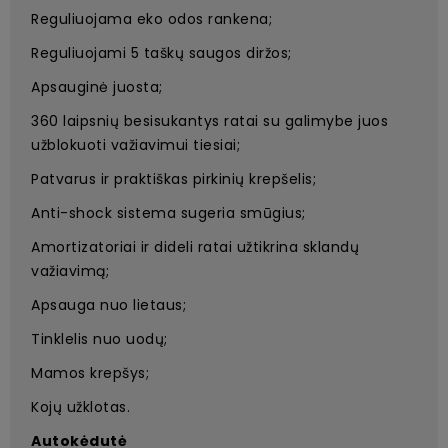
Reguliuojama eko odos rankena;
Reguliuojami 5 taškų saugos diržos;
Apsauginė juosta;
360 laipsnių besisukantys ratai su galimybe juos
užblokuoti važiavimui tiesiai;
Patvarus ir praktiškas pirkinių krepšelis;
Anti-shock sistema sugeria smūgius;
Amortizatoriai ir dideli ratai užtikrina sklandų
važiavimą;
Apsauga nuo lietaus;
Tinklelis nuo uodų;
Mamos krepšys;
Kojų užklotas.
Autokėdutė