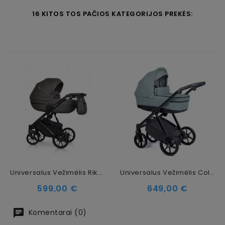
16 KITOS TOS PAČIOS KATEGORIJOS PREKĖS:
Universalus Vežimėlis Riko Basic Delta Ecco 2in1, 12 Mocca
Universalus Vežimėlis Coletto Axiss 3in1, Juodos Spalvos Važiuoklė AX-02
Kaina
Kaina
599,00 €
649,00 €
Komentarai (0)