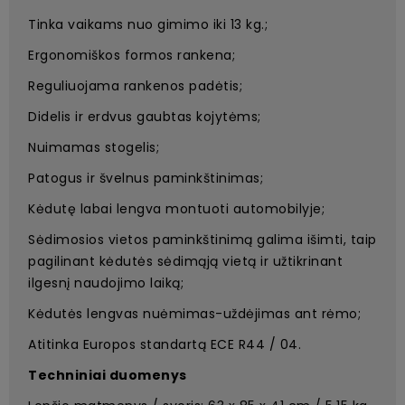
Tinka vaikams nuo gimimo iki 13 kg.;
Ergonomiškos formos rankena;
Reguliuojama rankenos padėtis;
Didelis ir erdvus gaubtas kojytėms;
Nuimamas stogelis;
Patogus ir švelnus paminkštinimas;
Kėdutę labai lengva montuoti automobilyje;
Sėdimosios vietos paminkštinimą galima išimti, taip
pagilinant kėdutės sėdimąją vietą ir užtikrinant
ilgesnį naudojimo laiką;
Kėdutės lengvas nuėmimas-uždėjimas ant rėmo;
Atitinka Europos standartą ECE R44 / 04.
Techniniai duomenys