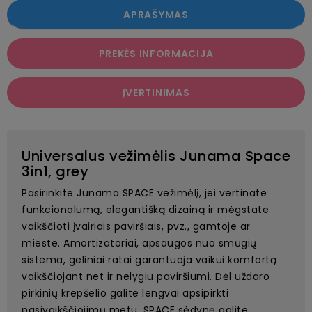
APRAŠYMAS
PREKĖS INFORMACIJA
ĮVERTINIMAS
Universalus vežimėlis Junama Space
3in1, grey
Pasirinkite Junama SPACE vežimėlį, jei vertinate
funkcionalumą, elegantišką dizainą ir mėgstate
vaikščioti įvairiais paviršiais, pvz., gamtoje ar
mieste. Amortizatoriai, apsaugos nuo smūgių
sistema, geliniai ratai garantuoja vaikui komfortą
vaikščiojant net ir nelygiu paviršiumi. Dėl uždaro
pirkinių krepšelio galite lengvai apsipirkti
pasivaikščiojimų metu. SPACE sėdynę galite