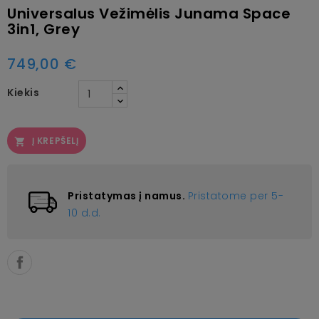
Universalus Vežimėlis Junama Space
3in1, Grey
749,00 €
Kiekis
Į KREPŠELĮ

Pristatymas į namus.
Pristatome per 5-
10 d.d.