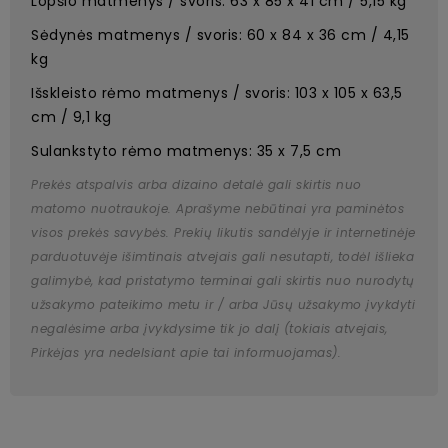
Lopšio matmenys / svoris: 63 x 85 x 41 cm / 5,15 kg
Sėdynės matmenys / svoris: 60 x 84 x 36 cm / 4,15
kg
Išskleisto rėmo matmenys / svoris: 103 x 105 x 63,5
cm / 9,1 kg
Sulankstyto rėmo matmenys: 35 x 7,5 cm
Prekės atspalvis arba dizaino detalė gali skirtis nuo
matomo nuotraukoje. Aprašyme nebūtinai yra paminėtos
visos prekės savybės. Prekių likutis sandėlyje ir internetinėje
parduotuvėje išimtinais atvejais gali nesutapti, todėl išlieka
galimybė, kad pristatymo terminai gali skirtis nuo nurodytų
užsakymo pateikimo metu ir / arba Jūsų užsakymo įvykdyti
negalėsime arba įvykdysime tik jo dalį (tokiais atvejais,
Pirkėjas yra nedelsiant apie tai informuojamas).