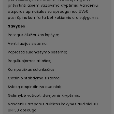
pritvirtinti abiem važiavimo kryptimis. Vandeniui
atsparus apmušalas su apsauga nuo UV50
pasirūpins komfortu bet kokiomis oro sąlygomis.
Savybės
Patogus čiužinukas lopšyje;
Ventiliacijos sistema;
Paprasta sulankstymo sistema;
Reguliuojamas atlošas;
Kompatiškas sulanksčius;
Cetrinio stabdymo sistema;
Šviesą atspindintys audiniai;
Galimybė važiuoti dviejomis kryptimis;
Vandeniui atsparūs aukštos kokybės audiniai su
UPF50 apsauga;