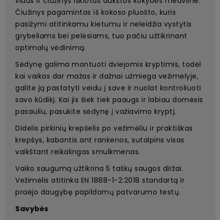
vidus ir čiužinys išklotas aukštos kokybės medvilne.
Čiužinys pagamintas iš kokoso pluošto, kuris
pasižymi atitinkamu kietumu ir neleidžia vystytis
grybeliams bei pelėsiams, tuo pačiu užtikrinant
optimalų vėdinimą.
Sėdynę galima montuoti dviejomis kryptimis, todėl
kai vaikas dar mažas ir dažnai užmiega vežimėlyje,
galite ją pastatyti veidu į save ir nuolat kontroliuoti
savo kūdikį. Kai jis šiek tiek paaugs ir labiau domėsis
pasauliu, pasukite sėdynę į važiavimo kryptį.
Didelis pirkinių krepšelis po vežimėliu ir praktiškas
krepšys, kabantis ant rankenos, sutalpins visas
vaikštant reikalingas smulkmenas.
Vaiko saugumą užtikrina 5 taškų saugos diržai.
Vežimėlis atitinka EN 1888-1-2:2018 standartą ir
praėjo daugybę papildomų patvarumo testų.
Savybės