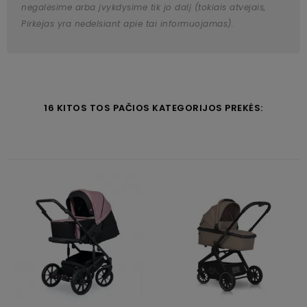
negalėsime arba įvykdysime tik jo dalį (tokiais atvejais,
Pirkėjas yra nedelsiant apie tai informuojamas).
16 KITOS TOS PAČIOS KATEGORIJOS PREKĖS: