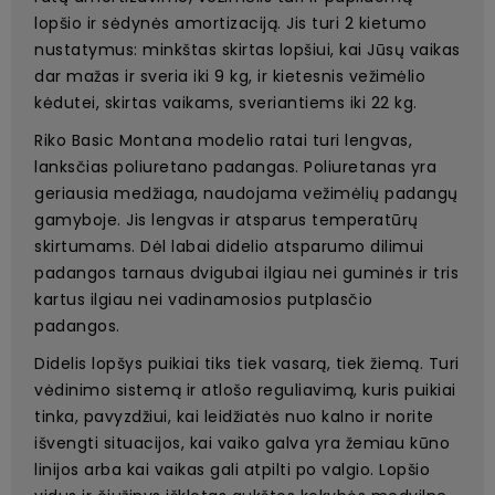
lopšio ir sėdynės amortizaciją. Jis turi 2 kietumo
nustatymus: minkštas skirtas lopšiui, kai Jūsų vaikas
dar mažas ir sveria iki 9 kg, ir kietesnis vežimėlio
kėdutei, skirtas vaikams, sveriantiems iki 22 kg.
Riko Basic Montana modelio ratai turi lengvas,
lanksčias poliuretano padangas. Poliuretanas yra
geriausia medžiaga, naudojama vežimėlių padangų
gamyboje. Jis lengvas ir atsparus temperatūrų
skirtumams. Dėl labai didelio atsparumo dilimui
padangos tarnaus dvigubai ilgiau nei guminės ir tris
kartus ilgiau nei vadinamosios putplasčio
padangos.
Didelis lopšys puikiai tiks tiek vasarą, tiek žiemą. Turi
vėdinimo sistemą ir atlošo reguliavimą, kuris puikiai
tinka, pavyzdžiui, kai leidžiatės nuo kalno ir norite
išvengti situacijos, kai vaiko galva yra žemiau kūno
linijos arba kai vaikas gali atpilti po valgio. Lopšio