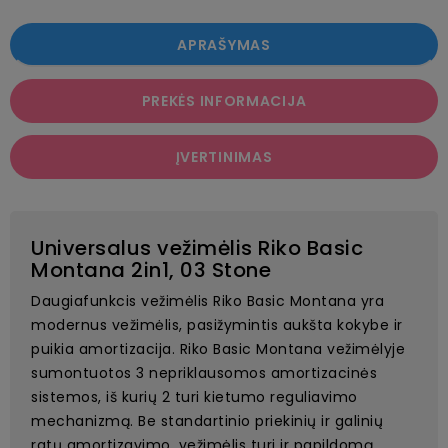
APRAŠYMAS
PREKĖS INFORMACIJA
ĮVERTINIMAS
Universalus vežimėlis Riko Basic
Montana 2in1, 03 Stone
Daugiafunkcis vežimėlis Riko Basic Montana yra
modernus vežimėlis, pasižymintis aukšta kokybe ir
puikia amortizacija. Riko Basic Montana vežimėlyje
sumontuotos 3 nepriklausomos amortizacinės
sistemos, iš kurių 2 turi kietumo reguliavimo
mechanizmą. Be standartinio priekinių ir galinių
ratų amortizavimo, vežimėlis turi ir papildomą