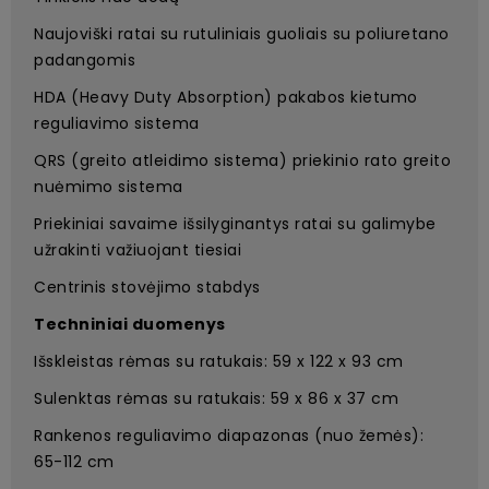
Naujoviški ratai su rutuliniais guoliais su poliuretano
padangomis
HDA (Heavy Duty Absorption) pakabos kietumo
reguliavimo sistema
QRS (greito atleidimo sistema) priekinio rato greito
nuėmimo sistema
Priekiniai savaime išsilyginantys ratai su galimybe
užrakinti važiuojant tiesiai
Centrinis stovėjimo stabdys
Techniniai duomenys
Išskleistas rėmas su ratukais: 59 x 122 x 93 cm
Sulenktas rėmas su ratukais: 59 x 86 x 37 cm
Rankenos reguliavimo diapazonas (nuo žemės):
65-112 cm