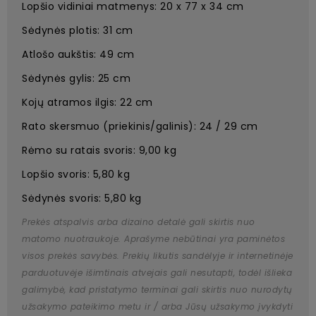
Lopšio vidiniai matmenys: 20 x 77 x 34 cm
Sėdynės plotis: 31 cm
Atlošo aukštis: 49 cm
Sėdynės gylis: 25 cm
Kojų atramos ilgis: 22 cm
Rato skersmuo (priekinis/galinis): 24 / 29 cm
Rėmo su ratais svoris: 9,00 kg
Lopšio svoris: 5,80 kg
Sėdynės svoris: 5,80 kg
Prekės atspalvis arba dizaino detalė gali skirtis nuo
matomo nuotraukoje. Aprašyme nebūtinai yra paminėtos
visos prekės savybės. Prekių likutis sandėlyje ir internetinėje
parduotuvėje išimtinais atvejais gali nesutapti, todėl išlieka
galimybė, kad pristatymo terminai gali skirtis nuo nurodytų
užsakymo pateikimo metu ir / arba Jūsų užsakymo įvykdyti