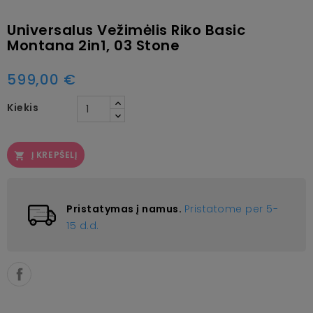
Universalus Vežimėlis Riko Basic
Montana 2in1, 03 Stone
599,00 €
Kiekis
Į KREPŠELĮ

Pristatymas į namus.
Pristatome per 5-
15 d.d.