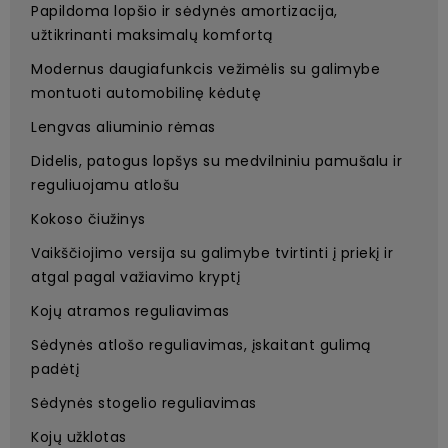
Papildoma lopšio ir sėdynės amortizacija,
užtikrinanti maksimalų komfortą
Modernus daugiafunkcis vežimėlis su galimybe
montuoti automobilinę kėdutę
Lengvas aliuminio rėmas
Didelis, patogus lopšys su medvilniniu pamušalu ir
reguliuojamu atlošu
Kokoso čiužinys
Vaikščiojimo versija su galimybe tvirtinti į priekį ir
atgal pagal važiavimo kryptį
Kojų atramos reguliavimas
Sėdynės atlošo reguliavimas, įskaitant gulimą
padėtį
Sėdynės stogelio reguliavimas
Kojų užklotas