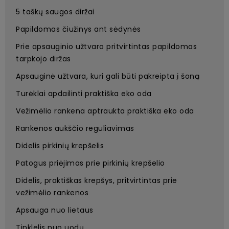
5 taškų saugos diržai
Papildomas čiužinys ant sėdynės
Prie apsauginio užtvaro pritvirtintas papildomas
tarpkojo diržas
Apsauginė užtvara, kuri gali būti pakreipta į šoną
Turėklai apdailinti praktiška eko oda
Vežimėlio rankena aptraukta praktiška eko oda
Rankenos aukščio reguliavimas
Didelis pirkinių krepšelis
Patogus priėjimas prie pirkinių krepšelio
Didelis, praktiškas krepšys, pritvirtintas prie
vežimėlio rankenos
Apsauga nuo lietaus
Tinklelis nuo uodų