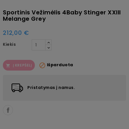
Sportinis Vežimėlis 4Baby Stinger XXIII
Melange Grey
212,00 €
Kiekis

Išparduota
Į KREPŠELĮ

Pristatymas į namus.