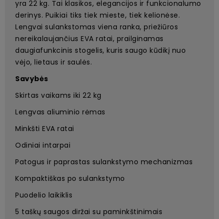
yra 22 kg. Tai klasikos, elegancijos ir funkcionalumo
derinys. Puikiai tiks tiek mieste, tiek kelionėse.
Lengvai sulankstomas viena ranka, priežiūros
nereikalaujančius EVA ratai, prailginamas
daugiafunkcinis stogelis, kuris saugo kūdikį nuo
vėjo, lietaus ir saulės.
Savybės
Skirtas vaikams iki 22 kg
Lengvas aliuminio rėmas
Minkšti EVA ratai
Odiniai intarpai
Patogus ir paprastas sulankstymo mechanizmas
Kompaktiškas po sulankstymo
Puodelio laikiklis
5 taškų saugos diržai su paminkštinimais