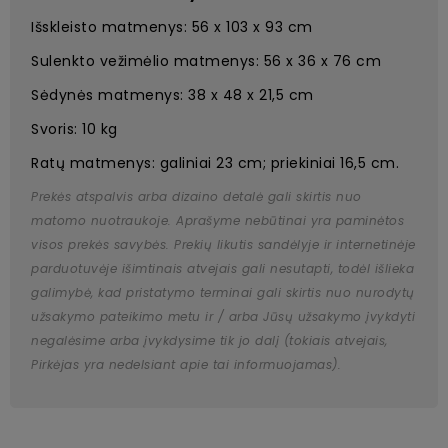
Išskleisto matmenys: 56 x 103 x 93 cm
Sulenkto vežimėlio matmenys: 56 x 36 x 76 cm
Sėdynės matmenys: 38 x 48 x 21,5 cm
Svoris: 10 kg
Ratų matmenys: galiniai 23 cm; priekiniai 16,5 cm.
Prekės atspalvis arba dizaino detalė gali skirtis nuo
matomo nuotraukoje. Aprašyme nebūtinai yra paminėtos
visos prekės savybės. Prekių likutis sandėlyje ir internetinėje
parduotuvėje išimtinais atvejais gali nesutapti, todėl išlieka
galimybė, kad pristatymo terminai gali skirtis nuo nurodytų
užsakymo pateikimo metu ir / arba Jūsų užsakymo įvykdyti
negalėsime arba įvykdysime tik jo dalį (tokiais atvejais,
Pirkėjas yra nedelsiant apie tai informuojamas).