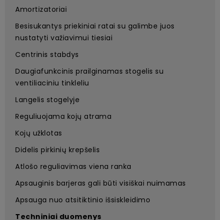
Amortizatoriai
Besisukantys priekiniai ratai su galimbe juos
nustatyti važiavimui tiesiai
Centrinis stabdys
Daugiafunkcinis prailginamas stogelis su
ventiliaciniu tinkleliu
Langelis stogelyje
Reguliuojama kojų atrama
Kojų užklotas
Didelis pirkinių krepšelis
Atlošo reguliavimas viena ranka
Apsauginis barjeras gali būti visiškai nuimamas
Apsauga nuo atsitiktinio išsiskleidimo
Techniniai duomenys